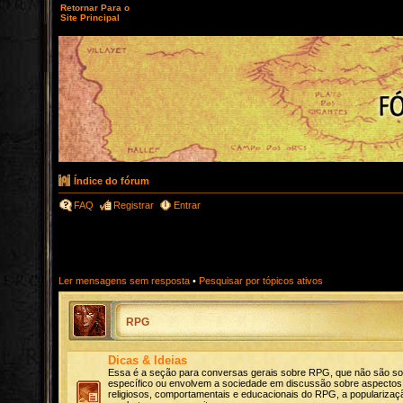
Retornar Para o
Site Principal
Índice do fórum
FAQ
Registrar
Entrar
Ler mensagens sem resposta
•
Pesquisar por tópicos ativos
RPG
Dicas & Ideias
Essa é a seção para conversas gerais sobre RPG, que não são s
específico ou envolvem a sociedade em discussão sobre aspectos c
religiosos, comportamentais e educacionais do RPG, a popularizaçã