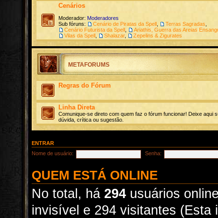
Cenários
Moderador:
Moderadores
Sub fóruns:
Cenário de Piratas da Spell
,
Terras Sagradas
,
Cenário Futurista da Spell
,
Ariathis, Guerra das Areias Ensan
Vilas da Spell
,
Shalazar
,
Zepelins & Zigurates
METAFORUMS
Regras do Fórum
Linha Direta
Comunique-se direto com quem faz o fórum funcionar! Deixe aqui s
dúvida, crítica ou sugestão.
ENTRAR
Nome de usuário:
Senha:
QUEM ESTÁ ONLINE
No total, há
294
usuários online
invisível e 294 visitantes (Est