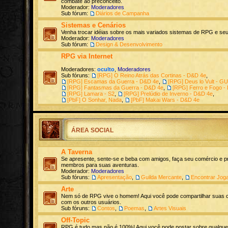
combate ao preconceito.
Moderador:
Moderadores
Sub fórum:
Diários de Campanha
Sistemas e Cenários
Venha trocar idéias sobre os mais variados sistemas de RPG e seu
Moderador:
Moderadores
Sub fórum:
Design & Desenvolvimento
RPG via Internet
Moderadores:
oculto
,
Moderadores
Sub fóruns:
[RPG] O Reino Atrás das Cortinas - D&D 4e
,
[RPG] Escamas da Guerra - D&D 4e
,
[RPG] Deus lo Vult - G
[RPG] Fantasmas da Guerra - D&D 4e
,
[RPG] Ferro e Fogo -
[RPG] Lamara - S2
,
[RPG] Prelúdio de Inverno - D&D 4e
,
[PbF] O Sonhar, Nada
,
[PbF] Makai Wars - D&D 4e
ÁREA SOCIAL
A Taverna
Se apresente, sente-se e beba com amigos, faça seu comércio e p
membros para suas aventuras.
Moderador:
Moderadores
Sub fóruns:
Apresentação
,
Guilda Mercante
,
Encontrar Jog
Arte
Nem só de RPG vive o homem! Aqui você pode compartilhar suas cr
com os outros usuários.
Sub fóruns:
Contos
,
Poemas
,
Artes Visuais
Off-Topic
RPG é tudo mas não é 100%! Aqui você pode postar sobre qualque