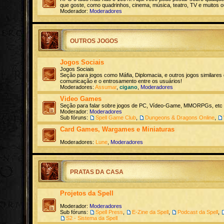
que goste, como quadrinhos, cinema, música, teatro, TV e muitos o
Moderador:
Moderadores
OUTROS JOGOS
Jogos Sociais
Jogos Sociais
Seção para jogos como Máfia, Diplomacia, e outros jogos similares
comunicação e o entrosamento entre os usuários!
Moderadores:
Assumar
,
cigano
,
Moderadores
Video Games
Seção para falar sobre jogos de PC, Vídeo-Game, MMORPGs, etc
Moderador:
Moderadores
Sub fóruns:
Spell Game Club
,
Dungeons & Dragons Online
,
Card Games, Wargames e Miniaturas
Moderadores:
Lune
,
Moderadores
PRATAS DA CASA
Projetos da Spell
Moderador:
Moderadores
Sub fóruns:
Spell Press
,
E-Zine da Spell
,
Podcast da Spell
,
S2 - Sistema da Spell