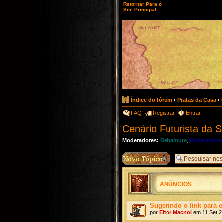
Retornar Para o
Site Principal
Índice do fórum
‹
Pratas da Casa
‹
FAQ
Registrar
Entrar
Cenário Futurista da S
Moderadores:
Bahamute
,
Moderadores
ANÚNCIOS
Sugerindo o link para 
por
Eltor Macnol
em 11 Set 2