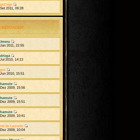
goCego
Set 2011, 09:28
A MENSAGEM
Imeru
Jan 2011, 22:55
drüga
Jul 2010, 14:13
ngos
Jun 2010, 15:51
hamute
Dez 2009, 15:56
hamute
Dez 2009, 15:51
hamute
Dez 2009, 10:41
riel de Laurants
Dez 2009, 10:04
mine Miyavi