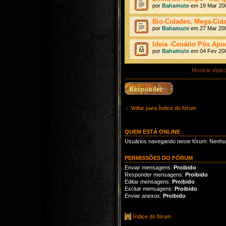
por
Bahamute
em 19 Mar 200
Bio-Cidades, Mega-Cid
por
Bahamute
em 27 Mar 200
Ideia -Cenário Pós Apo
por
Bahamute
em 04 Fev 200
Mostrar tópic
Responder
Voltar para Índice do fórum
QUEM ESTÁ ONLINE
Usuários navegando neste fórum: Nenhum 
PERMISSÕES DO FÓRUM
Enviar mensagens:
Proibido
Responder mensagens:
Proibido
Editar mensagens:
Proibido
Excluir mensagens:
Proibido
Enviar anexos:
Proibido
Índice do fórum