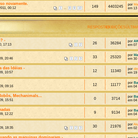
sso novamente.
por
Ma
149
4403245
011, 00:12
...
em 13 
1
8
9
10
RESPOSTAS
EXIBIÇÕES
ÚLTIM
? -
por
AK
26
36284
0, 17:13
em 07 
1
2
por
Ma
33
25320
9, 20:46
em 30 
1
2
3
 das Idéias -
por
di
12
11340
9, 10:57
em 19 
por
Ba
12
11177
9, 09:16
em 04 
obôs, Mechanimals...
por
Ba
0
3714
9, 15:51
em 04 
hadas
por
Ba
9
9134
9, 12:22
em 04 
por
Alu
30
21976
9, 18:35
em 02 
1
2
3
quando as maquinas dominaram -
por
Lu