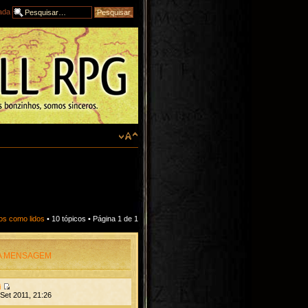
ada
cos como lidos
• 10 tópicos • Página
1
de
1
A MENSAGEM
i
Set 2011, 21:26