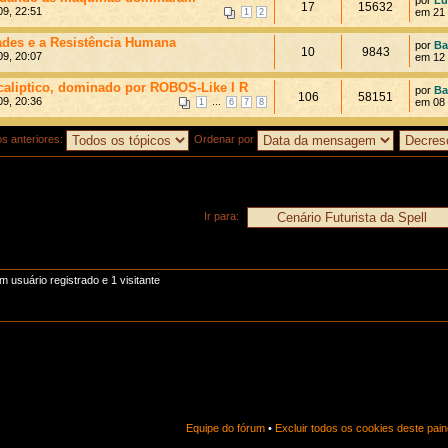
17
15632
9, 22:51
em 21 
1
2
ades e a Resistência Humana
por
Ba
10
9843
9, 20:07
em 12 
caliptico, dominado por ROBOS-Like I R
por
Ba
106
58151
9, 20:36
...
em 08 
1
6
7
8
os anteriores:
Ordenar por
Ir para:
usuário registrado e 1 visitante
Equipe do fórum
•
Excluir todos os cookies deste pain