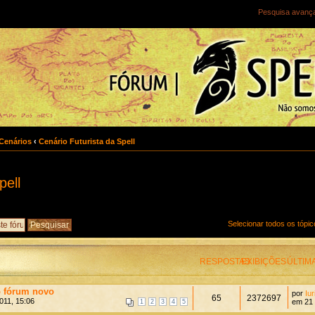
Pesquisa avanç
Cenários
‹
Cenário Futurista da Spell
pell
Selecionar todos os tópi
RESPOSTAS
EXIBIÇÕES
ÚLTIM
o fórum novo
por
Iur
65
2372697
011, 15:06
em 21 
1
2
3
4
5