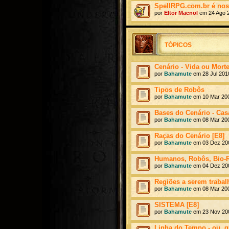
SpellRPG.com.br é no
por
Eltor Macnol
em 24 Ago 2
TÓPICOS
Cenário - Vida ou Morte
por
Bahamute
em 28 Jul 201
Tipos de Robôs
por
Bahamute
em 10 Mar 200
Bases do Cenário - Casa
por
Bahamute
em 08 Mar 200
Raças do Cenário [E8]
por
Bahamute
em 03 Dez 200
Humanos, Robôs, Bio-R
por
Bahamute
em 04 Dez 200
Regiões a serem trabal
por
Bahamute
em 08 Mar 200
SISTEMA [E8]
por
Bahamute
em 23 Nov 200
Linha do Tempo - ou, 