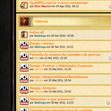
SpellRPG.com.br é nosso novamente.
por
Eltor Macnol
em 24 Ago 2011, 00:12
TÓPICOS
Índice e8
por
Madrüga
em 29 Set 2010, 18:58
Design: classes
por
Madrüga
em 06 Set 2011, 10:21
Filosofia do sistema de combate e de perícias
por
Emil
em 21 Abr 2011, 22:18
Design: Poderes e Habilidades Especiais
por
Deicide
em 15 Mai 2011, 21:33
Design: Ataques/Defesas/Resistências
por
Deicide
em 15 Mai 2011, 20:54
Design: Atributos
por
Deicide
em 15 Mai 2011, 20:42
Definições: o que queremos?
por
Madrüga
em 30 Abr 2011, 13:23
Filosofia para situações fora de combate