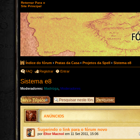
Retornar Para o
Site Principal
Índice do fórum
‹
Pratas da Casa
‹
Projetos da Spell
‹
Sistema e8
FAQ
Registrar
Entrar
Sistema e8
Moderadores:
Madrüga
,
Moderadores
ANÚNCIOS
Sugerindo o link para o fórum novo
por
Eltor Macnol
em 11 Set 2011, 15:06