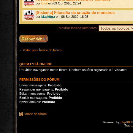
por
Emil
em 09 Out 2010, 22:24
[Sistema] Filosofia de criação de monstros
por
Madrüga
em 06 Set 2010, 18:05
Mostrar tópicos anteriores:
Responder
Voltar para Índice do fórum
QUEM ESTÁ ONLINE
Usuários navegando neste fórum: Nenhum usuário registrado e 1 visitante
PERMISSÕES DO FÓRUM
Enviar mensagens:
Proibido
Responder mensagens:
Proibido
Editar mensagens:
Proibido
Excluir mensagens:
Proibido
Enviar anexos:
Proibido
Índice do fórum
Powered by
phpBB
©
Tradu