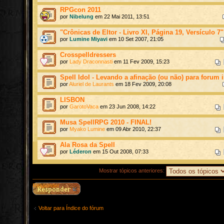
RPGcon 2011
por
Nibelung
em 22 Mai 2011, 13:51
"Crônicas de Eltor - Livro XI, Página 19, Versículo 7"
por
Lumine Miyavi
em 10 Set 2007, 21:05
Crosspelldressers
por
Lady Draconnasti
em 11 Fev 2009, 15:23
Spell Idol - Levando a afinação (ou não) para forum i
por
Aluriel de Laurants
em 18 Fev 2009, 20:08
LISBON
por
GarotoVaca
em 23 Jun 2008, 14:22
Musa SpellRPG 2010 - FINAL!
por
Myako Lumine
em 09 Abr 2010, 22:37
Ala Rosa da Spell
por
Léderon
em 15 Out 2008, 07:33
Mostrar tópicos anteriores:
Responder
Voltar para Índice do fórum