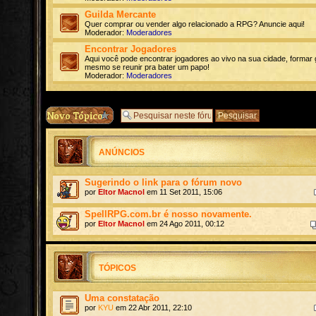
Guilda Mercante
Quer comprar ou vender algo relacionado a RPG? Anuncie aqui!
Moderador:
Moderadores
Encontrar Jogadores
Aqui você pode encontrar jogadores ao vivo na sua cidade, formar 
mesmo se reunir pra bater um papo!
Moderador:
Moderadores
ANÚNCIOS
Sugerindo o link para o fórum novo
por
Eltor Macnol
em 11 Set 2011, 15:06
SpellRPG.com.br é nosso novamente.
por
Eltor Macnol
em 24 Ago 2011, 00:12
TÓPICOS
Uma constatação
por
KYU
em 22 Abr 2011, 22:10