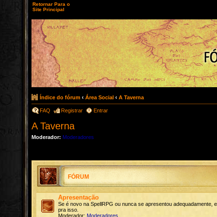
Retornar Para o
Site Principal
Índice do fórum
‹
Área Social
‹
A Taverna
FAQ
Registrar
Entrar
A Taverna
Moderador:
Moderadores
FÓRUM
Apresentação
Se é novo na SpellRPG ou nunca se apresentou adequadamente, es
pra isso.
Moderador:
Moderadores