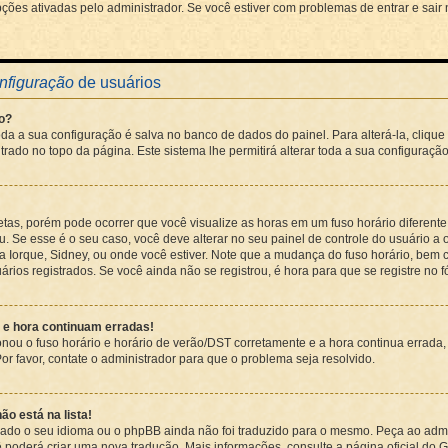
ões ativadas pelo administrador. Se você estiver com problemas de entrar e sair
nfiguração
de usuários
o?
oda a sua configuração é salva no banco de dados do painel. Para alterá-la, clique
rado no topo da página. Este sistema lhe permitirá alterar toda a sua configuração
etas, porém pode ocorrer que você visualize as horas em um fuso horário diferen
. Se esse é o seu caso, você deve alterar no seu painel de controle do usuário a o
ova Iorque, Sidney, ou onde você estiver. Note que a mudança do fuso horário, bem
ários registrados. Se você ainda não se registrou, é hora para que se registre no f
a e hora continuam erradas!
onou o fuso horário e horário de verão/DST corretamente e a hora continua errada
 Por favor, contate o administrador para que o problema seja resolvido.
ão está na lista!
alado o seu idioma ou o phpBB ainda não foi traduzido para o mesmo. Peça ao admi
ê poderá criar uma nova tradução. Mais informações, consulte a página oficial do G