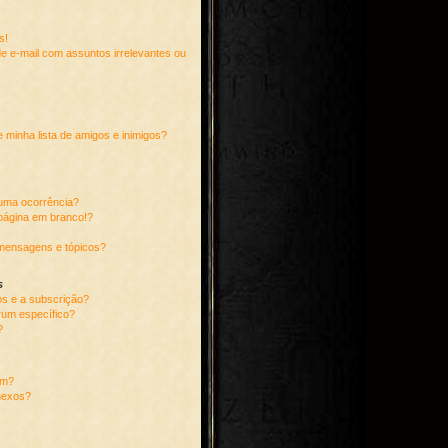
!
s!
 e-mail com assuntos irrelevantes ou
 minha lista de amigos e inimigos?
huma ocorrência?
página em branco!?
mensagens e tópicos?
s
tos e a subscrição?
rum específico?
?
um?
nexos?