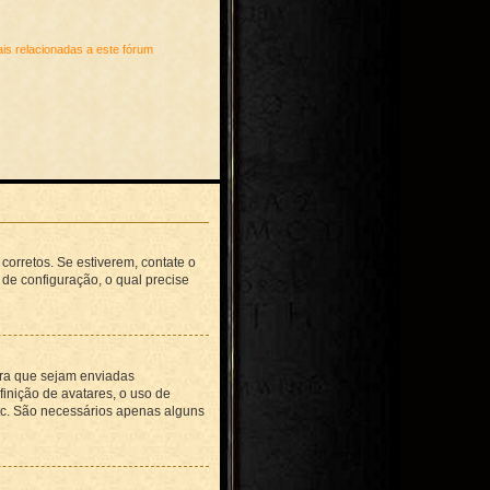
is relacionadas a este fórum
corretos. Se estiverem, contate o
 de configuração, o qual precise
para que sejam enviadas
finição de avatares, o uso de
etc. São necessários apenas alguns