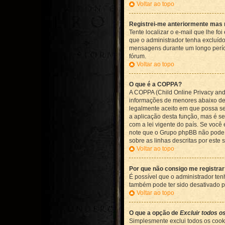
Voltar ao topo
Registrei-me anteriormente mas 
Tente localizar o e-mail que lhe f
que o administrador tenha excluíd
mensagens durante um longo períod
fórum.
Voltar ao topo
O que é a COPPA?
A COPPA (Child Online Privacy and
informações de menores abaixo de 
legalmente aceito em que possa ser
a aplicação desta função, mas é 
com a lei vigente do país. Se você 
note que o Grupo phpBB não pode s
sobre as linhas descritas por este 
Voltar ao topo
Por que não consigo me registra
É possível que o administrador ten
também pode ter sido desativado po
Voltar ao topo
O que a opção de
Excluir todos o
Simplesmente exclui todos os coo