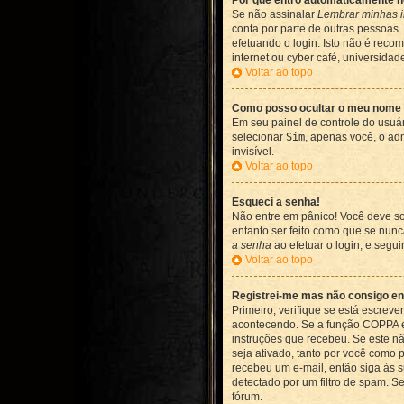
Por que entro automaticamente 
Se não assinalar
Lembrar minhas 
conta por parte de outras pessoas.
efetuando o login. Isto não é reco
internet ou cyber café, universida
Voltar ao topo
Como posso ocultar o meu nome de
Em seu painel de controle do usuá
selecionar
Sim
, apenas você, o ad
invisível.
Voltar ao topo
Esqueci a senha!
Não entre em pânico! Você deve so
entanto ser feito como que se nunca
a senha
ao efetuar o login, e segu
Voltar ao topo
Registrei-me mas não consigo en
Primeiro, verifique se está escre
acontecendo. Se a função COPPA est
instruções que recebeu. Se este nã
seja ativado, tanto por você como 
recebeu um e-mail, então siga às s
detectado por um filtro de spam. S
fórum.