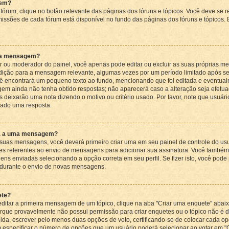
gem?
órum, clique no botão relevante das páginas dos fóruns e tópicos. Você deve se r
ssões de cada fórum está disponível no fundo das páginas dos fóruns e tópicos.
uma mensagem?
 ou moderador do painel, você apenas pode editar ou excluir as suas próprias m
ição para a mensagem relevante, algumas vezes por um período limitado após se
 encontrará um pequeno texto ao fundo, mencionando que foi editada e eventualm
m ainda não tenha obtido respostas; não aparecerá caso a alteração seja efetua
 deixarão uma nota dizendo o motivo ou critério usado. Por favor, note que usuá
ado uma resposta.
ra a uma mensagem?
suas mensagens, você deverá primeiro criar uma em seu painel de controle do us
s referentes ao envio de mensagens para adicionar sua assinatura. Você também 
s enviadas selecionando a opção correta em seu perfil. Se fizer isto, você pode
durante o envio de novas mensagens.
ete?
ditar a primeira mensagem de um tópico, clique na aba "Criar uma enquete" aba
orque provavelmente não possui permissão para criar enquetes ou o tópico não é d
uida, escrever pelo menos duas opções de voto, certificando-se de colocar cada 
 especificar o número de opções que um usuário poderá selecionar ao votar em "O