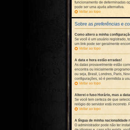
funcionamento de determinadas opç
pode ser uma ajuda alternativa.
Voltar ao topo
Sobre as
preferências
e
co
Como altero a minha configuraçã
Se você é um usuário registrado, t
um link pode ser geralmente encont
Voltar ao topo
A data e hora estão erradas!
As datas provavelmente estão corr
encontra ou inicialmente programou
ou seja, Brasil, Londres, Paris, N
configurações, só é permitida a usu
Voltar ao topo
Alterei o fuso Horário, mas a dat
Se você tem certeza de que seleci
relógio do servidor está incorreto.
Voltar ao topo
A língua de minha nacionalidade n
O administrador pode não ter inst
de idiomas e, caso não exista, voc