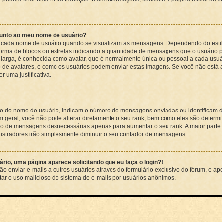
unto ao meu nome de usuário?
 cada nome de usuário quando se visualizam as mensagens. Dependendo do estilo
orma de blocos ou estrelas indicando a quantidade de mensagens que o usuário po
rga, é conhecida como avatar, que é normalmente única ou pessoal a cada usuári
o de avatares, e como os usuários podem enviar estas imagens. Se você não está au
r uma justificativa.
o do nome de usuário, indicam o número de mensagens enviadas ou identificam d
 geral, você não pode alterar diretamente o seu rank, bem como eles são determ
io de mensagens desnecessárias apenas para aumentar o seu rank. A maior parte d
istradores irão simplesmente diminuir o seu contador de mensagens.
rio, uma página aparece solicitando que eu faça o login?!
o enviar e-mails a outros usuários através do formulário exclusivo do fórum, e ape
vitar o uso malicioso do sistema de e-mails por usuários anônimos.