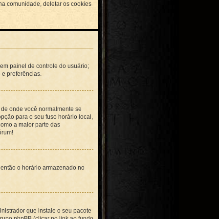
 na comunidade, deletar os cookies
 em painel de controle do usuário;
 e preferências.
te de onde você normalmente se
pção para o seu fuso horário local,
 como a maior parte das
órum!
, então o horário armazenado no
nistrador que instale o seu pacote
rupo phpBB (clicar no link ao fundo