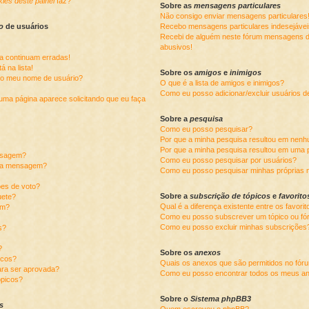
kies deste painel
faz?
Sobre as
mensagens particulares
Não consigo enviar mensagens particulares
o
de usuários
Recebo mensagens particulares indesejávei
Recebi de alguém neste fórum mensagens de
abusivos!
ra continuam erradas!
á na lista!
Sobre os
amigos
e
inimigos
ao meu nome de usuário?
O que é a lista de amigos e inimigos?
Como eu posso adicionar/excluir usuários de
uma página aparece solicitando que eu faça
Sobre a
pesquisa
Como eu posso pesquisar?
Por que a minha pesquisa resultou em nen
Por que a minha pesquisa resultou em uma 
nsagem?
Como eu posso pesquisar por usuários?
uma mensagem?
Como eu posso pesquisar minhas próprias 
ões de voto?
Sobre a
subscrição de tópicos
e
favorito
uete?
Qual é a diferença existente entre os favori
um?
Como eu posso subscrever um tópico ou fó
Como eu posso excluir minhas subscrições
s?
?
Sobre os
anexos
icos?
Quais os anexos que são permitidos no fór
ra ser aprovada?
Como eu posso encontrar todos os meus a
ópicos?
Sobre o
Sistema phpBB3
s