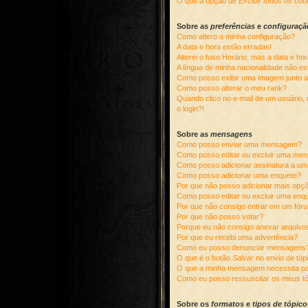
O que a opção de
Excluir todos os coo
Sobre as
preferências
e
configuraçã
Como altero a minha configuração?
A data e hora estão erradas!
Alterei o fuso Horário, mas a data e ho
A língua de minha nacionalidade não est
Como posso exibir uma imagem junto 
Como posso alterar o meu rank?
Quando clico no e-mail de um usuário, 
o login?!
Sobre as
mensagens
Como posso enviar uma mensagem?
Como posso editar ou excluir uma me
Como posso adicionar assinatura a 
Como posso adicionar uma enquete?
Por que não posso adicionar mais opç
Como posso editar ou excluir uma enq
Por que não consigo entrar em um fór
Por que não posso votar?
Porque eu não consigo anexar arquivo
Por que eu recebi uma advertência?
Como eu posso denunciar mensagens
O que é o botão
Salvar
no envio de tóp
O que a minha mensagem necessita pa
Como eu posso ressuscitar os meus t
Sobre os
formatos
e
tipos de tópico