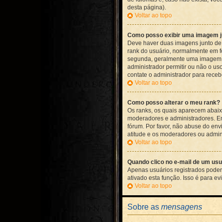
desta página).
Voltar ao topo
Como posso exibir uma imagem j
Deve haver duas imagens junto de
rank do usuário, normalmente em f
segunda, geralmente uma imagem la
administrador permitir ou não o us
contate o administrador para recebe
Voltar ao topo
Como posso alterar o meu rank?
Os ranks, os quais aparecem abaix
moderadores e administradores. Em
fórum. Por favor, não abuse do env
atitude e os moderadores ou admin
Voltar ao topo
Quando clico no e-mail de um usuá
Apenas usuários registrados poderã
ativado esta função. Isso é para e
Voltar ao topo
Sobre as
mensagens