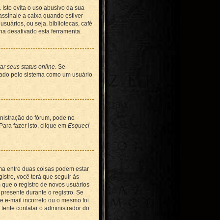
 Isto evita o uso abusivo da sua
assinale a caixa quando estiver
uários, ou seja, bibliotecas, café
nha desativado esta ferramenta.
ar seus status online
. Se
erado pelo sistema como um usuário
nistração do fórum, pode no
Para fazer isto, clique em
Esqueci
uma entre duas coisas podem estar
stro, você terá que seguir às
 que o registro de novos usuários
 presente durante o registro. Se
e e-mail incorreto ou o mesmo foi
 tente contatar o administrador do