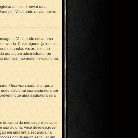
egistrar antes de enviar uma
 Exemplo: Você pode enviar novos
ensagens. Você pode editar uma
r enviada. Caso alguém já tenha
ente quantas vezes. Isto não
da por algum administrador ou
rios normais não podem excluir uma
uário. Uma vez criada, marque a
pode adicionar sua assinatura por
 prevenir que uma assinatura seja
ixo do corpo da mensagem; se você
e sua autoria. Você deve escrever
opção em uma linha separada na
pções por usuário", estipular um