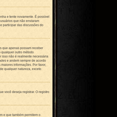
senha e tente novamente. É possível
e usuários que não enviaram
e participar das discussões do
tes que apenas possam receber
b qualquer outro método
or isso não é realmente necessária
dades e andem sempre de acordo
a maiores informações. Por favor,
de qualquer natureza, exceto
 você deseja registrar. O registro
rum e que também permitem o