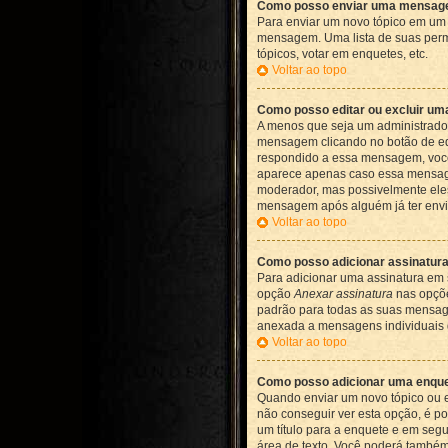
Como posso enviar uma mensa
Para enviar um novo tópico em um f
mensagem. Uma lista de suas permi
tópicos, votar em enquetes, etc.
Voltar ao topo
Como posso editar ou excluir 
A menos que seja um administrador
mensagem clicando no botão de ed
respondido a essa mensagem, você
aparece apenas caso essa mensage
moderador, mas possivelmente eles
mensagem após alguém já ter envi
Voltar ao topo
Como posso adicionar assinatu
Para adicionar uma assinatura em 
opção
Anexar assinatura
nas opçõe
padrão para todas as suas mensagen
anexada a mensagens individuais 
Voltar ao topo
Como posso adicionar uma enqu
Quando enviar um novo tópico ou e
não conseguir ver esta opção, é p
um título para a enquete e em seg
área de texto. Você poderá também