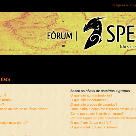
Pesquisa avanç
ntes
Sobre os
níveis de usuários
e
grupos
rum?
O que são administradores?
te fórum?
O que são moderadores?
um?
O que são grupos de usuários?
rio da lista de usuários online?
Onde estão e como me inscrevo em um gru
Como posso ser líder de um grupo?
Por que alguns grupos aparecem em diferen
nsigo mais entrar?!
O que é um
Grupo padrão
?
O que é o link
Equipe do fórum
?