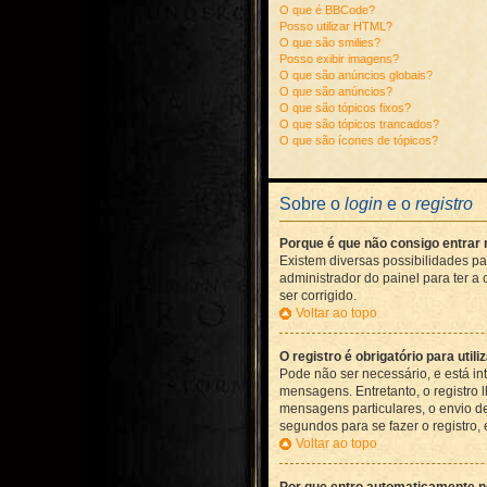
O que é BBCode?
Posso utilizar HTML?
O que são smilies?
Posso exibir imagens?
O que são anúncios globais?
O que são anúncios?
O que são tópicos fixos?
O que são tópicos trancados?
O que são ícones de tópicos?
Sobre o
login
e o
registro
Porque é que não consigo entrar
Existem diversas possibilidades par
administrador do painel para ter a
ser corrigido.
Voltar ao topo
O registro é obrigatório para util
Pode não ser necessário, e está int
mensagens. Entretanto, o registro 
mensagens particulares, o envio de
segundos para se fazer o registro,
Voltar ao topo