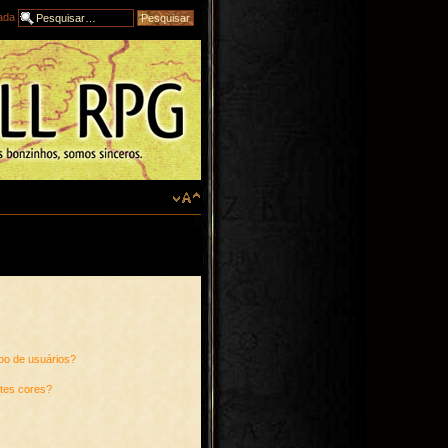
ada
po de usuários?
tes cores?