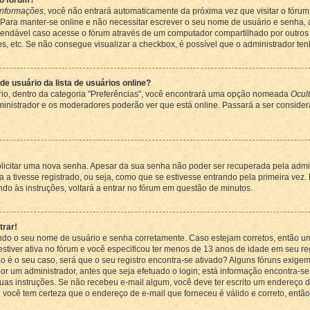
no fórum?
informações
, você não entrará automaticamente da próxima vez que visitar o fórum.
 Para manter-se online e não necessitar escrever o seu nome de usuário e senha, 
mendável caso acesse o fórum através de um computador compartilhado por outros us
des, etc. Se não consegue visualizar a checkbox, é possível que o administrador te
 usuário da lista de usuários online?
rio, dentro da categoria "Preferências", você encontrará uma opção nomeada
Ocult
ministrador e os moderadores poderão ver que está online. Passará a ser consid
licitar uma nova senha. Apesar da sua senha não poder ser recuperada pela admi
 a tivesse registrado, ou seja, como que se estivesse entrando pela primeira vez. 
indo às instruções, voltará a entrar no fórum em questão de minutos.
trar!
vendo o seu nome de usuário e senha corretamente. Caso estejam corretos, então 
iver ativa no fórum e você especificou ter menos de 13 anos de idade em seu regi
o é o seu caso, será que o seu registro encontra-se ativado? Alguns fóruns exigem
por um administrador, antes que seja efetuado o login; está informação encontra-se
uas instruções. Se não recebeu e-mail algum, você deve ter escrito um endereço d
e você tem certeza que o endereço de e-mail que forneceu é válido e correto, então