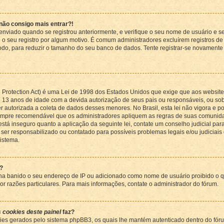
não consigo mais entrar?!
oi enviado quando se registrou anteriormente, e verifique o seu nome de usuário e 
o o seu registro por algum motivo. É comum administradores excluírem registros d
o, para reduzir o tamanho do seu banco de dados. Tente registrar-se novamente 
 Protection Act) é uma Lei de 1998 dos Estados Unidos que exige que aos websi
13 anos de idade com a devida autorização de seus pais ou responsáveis, ou so
 autorizada a coleta de dados desses menores. No Brasil, esta lei não vigora e p
sempre recomendável que os administradores apliquem as regras de suas comuni
está inseguro quanto a aplicação da seguinte lei, contate um conselho judicial par
er responsabilizado ou contatado para possíveis problemas legais e/ou judiciais 
sistema.
r?
ha banido o seu endereço de IP ou adicionado como nome de usuário proibido o que
r razões particulares. Para mais informações, contate o administrador do fórum.
s cookies deste painel
faz?
kies gerados pelo sistema phpBB3, os quais lhe mantém autenticado dentro do fó