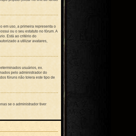
 em uso, a primeira representa o
ssui ou o seu estatuto no fórum. A
o. Está ao critério do
torizado a utilizar avatares,
eterminados usuários, ex.
inados pelo administrador do
os fóruns não tolera este tipo de
nas se o administrador tiver