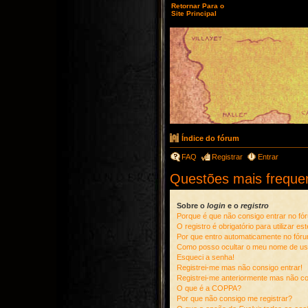
Retornar Para o
Site Principal
Índice do fórum
FAQ
Registrar
Entrar
Questões mais freque
Sobre o
login
e o
registro
Porque é que não consigo entrar no fó
O registro é obrigatório para utilizar es
Por que entro automaticamente no fór
Como posso ocultar o meu nome de usuá
Esqueci a senha!
Registrei-me mas não consigo entrar!
Registrei-me anteriormente mas não co
O que é a COPPA?
Por que não consigo me registrar?