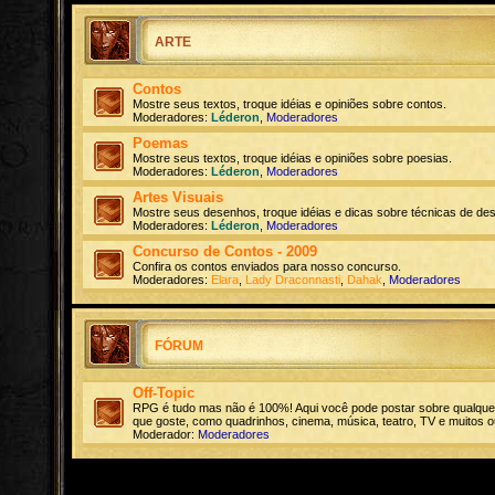
ARTE
Contos
Mostre seus textos, troque idéias e opiniões sobre contos.
Moderadores:
Léderon
,
Moderadores
Poemas
Mostre seus textos, troque idéias e opiniões sobre poesias.
Moderadores:
Léderon
,
Moderadores
Artes Visuais
Mostre seus desenhos, troque idéias e dicas sobre técnicas de de
Moderadores:
Léderon
,
Moderadores
Concurso de Contos - 2009
Confira os contos enviados para nosso concurso.
Moderadores:
Elara
,
Lady Draconnasti
,
Dahak
,
Moderadores
FÓRUM
Off-Topic
RPG é tudo mas não é 100%! Aqui você pode postar sobre qualque
que goste, como quadrinhos, cinema, música, teatro, TV e muitos o
Moderador:
Moderadores