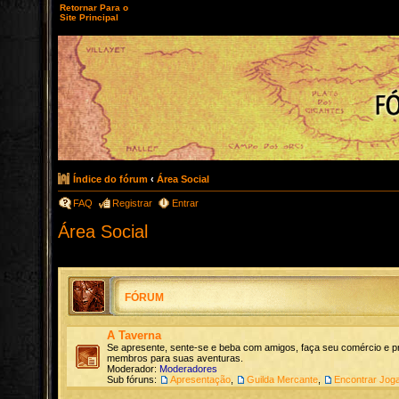
Retornar Para o
Site Principal
Índice do fórum
‹
Área Social
FAQ
Registrar
Entrar
Área Social
FÓRUM
A Taverna
Se apresente, sente-se e beba com amigos, faça seu comércio e p
membros para suas aventuras.
Moderador:
Moderadores
Sub fóruns:
Apresentação
,
Guilda Mercante
,
Encontrar Jog