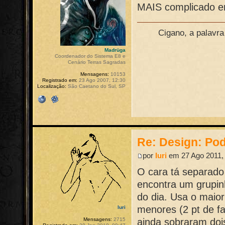
MAIS complicado en
Cigano, a palavr
Madrüga
Coordenador do Sistema E8 e
Cenário Terras Sagradas
Mensagens:
10153
Registrado em:
23 Ago 2007, 12:30
Localização:
São Caetano do Sul, SP
Re: Design: Pod
por
Iuri
em 27 Ago 2011,
O cara tá separado
encontra um grupin
do dia. Usa o maior
menores (2 pt de fa
Iuri
ainda sobraram dois
Mensagens:
2715