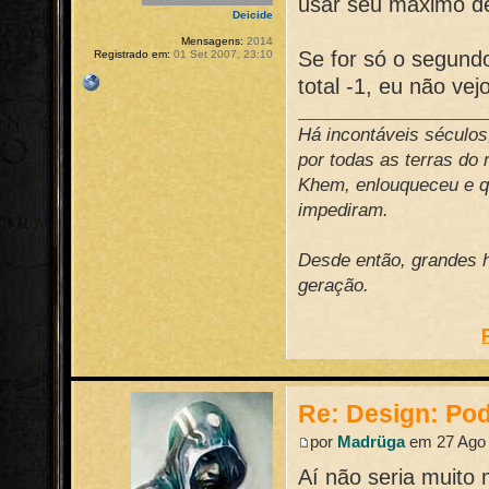
usar seu máximo de
Deicide
Mensagens:
2014
Se for só o segund
Registrado em:
01 Set 2007, 23:10
total -1, eu não ve
Há incontáveis século
por todas as terras do
Khem, enlouqueceu e qu
impediram.
Desde então, grandes h
geração.
Re: Design: Pod
por
Madrüga
em 27 Ago 
Aí não seria muito