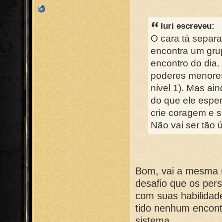
Iuri escreveu:
O cara tá separa
encontra um gru
encontro do dia.
poderes menores 
nivel 1). Mas ain
do que ele espe
crie coragem e 
Não vai ser tão ú
Bom, vai a mesma 
desafio que os pe
com suas habilida
tido nenhum encont
sistema.