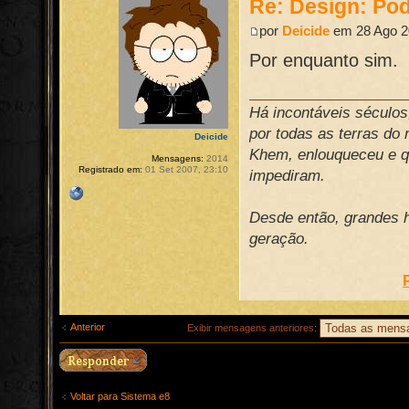
Re: Design: Pod
por
Deicide
em 28 Ago 2
Por enquanto sim.
Há incontáveis século
por todas as terras do
Deicide
Khem, enlouqueceu e qu
Mensagens:
2014
Registrado em:
01 Set 2007, 23:10
impediram.
Desde então, grandes h
geração.
Anterior
Exibir mensagens anteriores:
Voltar para Sistema e8