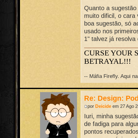
Quanto a sugestão d
muito dificil, o ca
boa sugestão, só a
usado nos primeiro
1" talvez já resolva
CURSE YOUR 
BETRAYAL!!!
-- Máfia Firefly. Aqui 
Re: Design: Pod
por
Deicide
em 27 Ago 2
Iuri, minha sugestã
de fadiga para algum
pontos recuperado