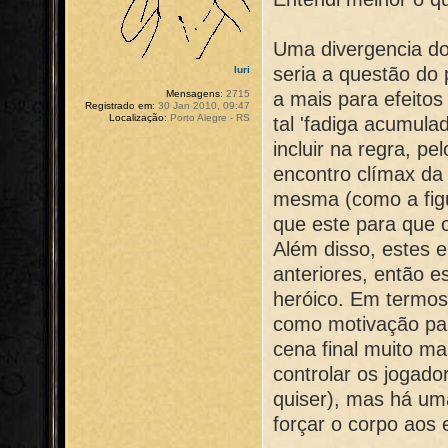
Uma divergencia do
seria a questão do
Iuri
a mais para efeitos
Mensagens:
2715
Registrado em:
30 Jan 2010, 09:47
Localização:
Porto Alegre - RS
tal 'fadiga acumula
incluir na regra, p
encontro clímax da 
mesma (como a fig
que este para que 
Além disso, estes e
anteriores, então e
heróico. Em termos 
como motivação par
cena final muito m
controlar os jogado
quiser), mas há uma 
forçar o corpo aos