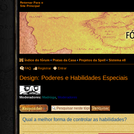
Retornar Para o
Site Principal
Índice do fórum
‹
Pratas da Casa
‹
Projetos da Spell
‹
Sistema e8
FAQ
Registrar
Entrar
Design: Poderes e Habilidades Especiais
Moderadores:
Madrüga
,
Moderadores
Responder
Qual a melhor forma de controlar as habilidades?