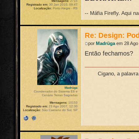
Mensagens:
2715
Registrado em:
30 Jan 2010, 09:47
Localização:
Porto Alegre - RS
-- Máfia Firefly. Aqui 
Re: Design: Pod
por
Madrüga
em 28 Ago 
Então fechamos?
Cigano, a palavr
Madrüga
Coordenador do Sistema E8 e
Cenário Terras Sagradas
Mensagens:
10153
Registrado em:
23 Ago 2007, 12:30
Localização:
São Caetano do Sul, SP