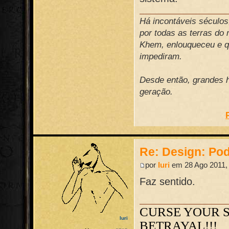
Há incontáveis século
por todas as terras do
Khem, enlouqueceu e qu
impediram.
Desde então, grandes h
geração.
Re: Design: Pod
por
Iuri
em 28 Ago 2011,
Faz sentido.
CURSE YOUR 
Iuri
BETRAYAL!!!