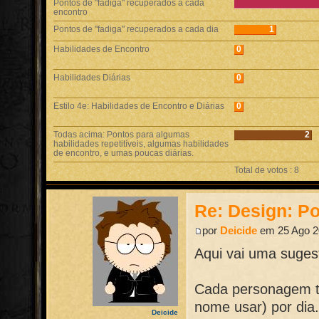
Pontos de "fadiga" recuperados a cada
encontro
Pontos de "fadiga" recuperados a cada dia
1
Habilidades de Encontro
0
Habilidades Diárias
0
Estilo 4e: Habilidades de Encontro e Diárias
0
Todas acima: Pontos para algumas
2
habilidades repetitíveis, algumas habilidades
de encontro, e umas poucas diárias.
Total de votos : 8
Re: Design: Po
por
Deicide
em 25 Ago 2
Aqui vai uma suges
Cada personagem te
nome usar) por dia
Deicide