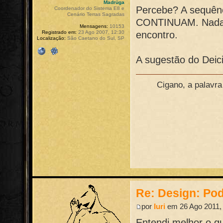
Madrüga
Percebe? A sequênc
Coordenador do Sistema E8 e
Cenário Terras Sagradas
CONTINUAM. Nada 
Mensagens:
10153
encontro.
Registrado em:
23 Ago 2007, 12:30
Localização:
São Caetano do Sul, SP
A sugestão do Deic
Cigano, a palavr
Re: Design: Pod
por
Iuri
em 26 Ago 2011,
Entendi melhor o qu