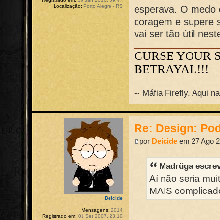
Registrado em:
30 Jan 2010, 09:47
Localização:
Porto Alegre - RS
esperava. O medo 
coragem e supere s
vai ser tão útil nes
CURSE YOUR 
BETRAYAL!!!
-- Máfia Firefly. Aqui 
Re: Design: Pod
por
Deicide
em 27 Ago 2
Madrüga escre
Aí não seria mu
MAIS complicado 
Deicide
Mensagens:
2014
Registrado em:
01 Set 2007, 23:10