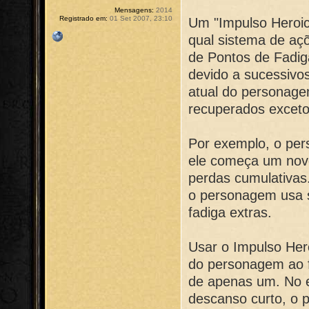
Mensagens:
2014
Registrado em:
01 Set 2007, 23:10
Um "Impulso Heroic
qual sistema de a
de Pontos de Fadiga
devido a sucessivo
atual do personag
recuperados exceto
Por exemplo, o per
ele começa um nov
perdas cumulativas.
o personagem usa s
fadiga extras.
Usar o Impulso Hero
do personagem ao f
de apenas um. No 
descanso curto, o 