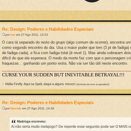
Re: Design: Poderes e Habilidades Especiais
por
Iuri
em 27 Ago 2011, 13:23
O cara tá separado do resto do grupo (algo comum de ocorrer), encontra um
como segundo encontro do dia. Usa o maior poder que tem (3 pt de fadiga) 
de fadiga cada), e fica com fadiga total (é nivel 1). Mas ainda sobraram do
dificil do que ele esperava. O medo da morte faz com que o personagem cr
fraquezas... ganhando um ponto extra. Não vai ser tão útil neste encontro.
CURSE YOUR SUDDEN BUT INEVITABLE BETRAYAL!!!
-- Máfia Firefly. Aqui na Spell, daqui a alguns meses!
(dá tempo de rever os episódios!)
Re: Design: Poderes e Habilidades Especiais
por
Deicide
em 27 Ago 2011, 14:18
Madrüga escreveu:
Aí não seria muito metajogo? De repente esse segundo pode ser O MAIS co