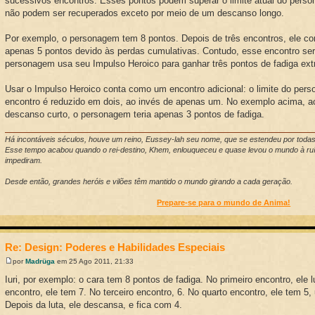
sucessivos encontros. Esses pontos podem superar o limite atual do per
não podem ser recuperados exceto por meio de um descanso longo.
Por exemplo, o personagem tem 8 pontos. Depois de três encontros, ele 
apenas 5 pontos devido às perdas cumulativas. Contudo, esse encontro será 
personagem usa seu Impulso Heroico para ganhar três pontos de fadiga ext
Usar o Impulso Heroico conta como um encontro adicional: o limite do per
encontro é reduzido em dois, ao invés de apenas um. No exemplo acima, a
descanso curto, o personagem teria apenas 3 pontos de fadiga.
Há incontáveis séculos, houve um reino, Eussey-lah seu nome, que se estendeu por toda
Esse tempo acabou quando o rei-destino, Khem, enlouqueceu e quase levou o mundo à ruí
impediram.
Desde então, grandes heróis e vilões têm mantido o mundo girando a cada geração.
Prepare-se para o mundo de Anima!
Re: Design: Poderes e Habilidades Especiais
por
Madrüga
em 25 Ago 2011, 21:33
Iuri, por exemplo: o cara tem 8 pontos de fadiga. No primeiro encontro, ele
encontro, ele tem 7. No terceiro encontro, 6. No quarto encontro, ele tem 5,
Depois da luta, ele descansa, e fica com 4.