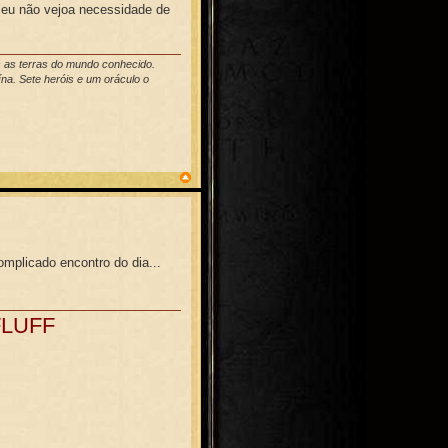
, eu não vejoa necessidade de
s as terras do mundo conhecido.
na. Sete heróis e um oráculo o
mplicado encontro do dia...
FLUFF