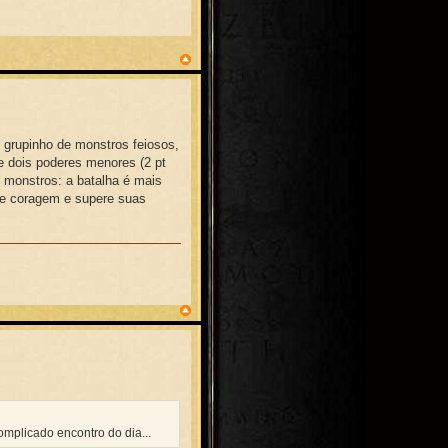
 grupinho de monstros feiosos,
e dois poderes menores (2 pt
is monstros: a batalha é mais
ie coragem e supere suas
mplicado encontro do dia...