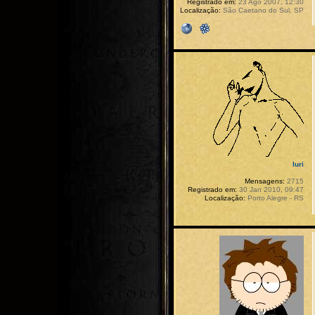
Registrado em:
23 Ago 2007, 12:30
Localização:
São Caetano do Sul, SP
Iuri
Mensagens:
2715
Registrado em:
30 Jan 2010, 09:47
Localização:
Porto Alegre - RS