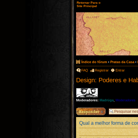
Retornar Para o
Site Principal
Índice do fórum
‹
Pratas da Casa
‹
FAQ
Registrar
Entrar
Design: Poderes e Hab
Moderadores:
Madrüga
,
Moderadores
Responder
Qual a melhor forma de con