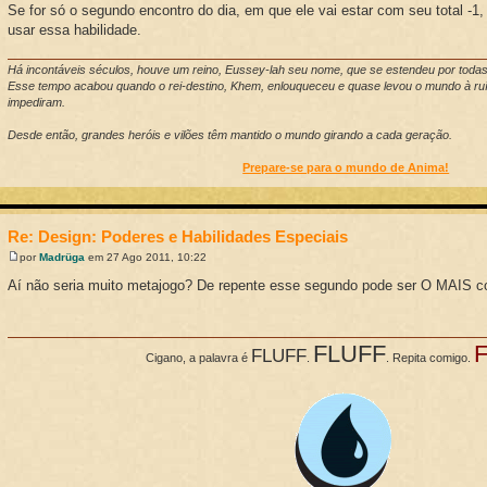
Se for só o segundo encontro do dia, em que ele vai estar com seu total -1
usar essa habilidade.
Há incontáveis séculos, houve um reino, Eussey-lah seu nome, que se estendeu por toda
Esse tempo acabou quando o rei-destino, Khem, enlouqueceu e quase levou o mundo à ruí
impediram.
Desde então, grandes heróis e vilões têm mantido o mundo girando a cada geração.
Prepare-se para o mundo de Anima!
Re: Design: Poderes e Habilidades Especiais
por
Madrüga
em 27 Ago 2011, 10:22
Aí não seria muito metajogo? De repente esse segundo pode ser O MAIS co
FLUFF
FLUFF
Cigano, a palavra é
.
. Repita comigo.