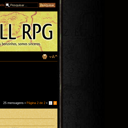
ada
25 mensagens •
Página
2
de
2
•
1
2