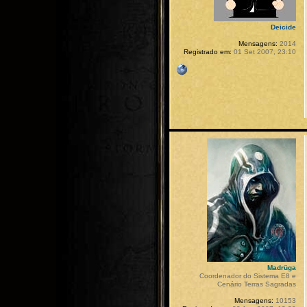
Deicide
Mensagens:
2014
Registrado em:
01 Set 2007, 23:10
Madrüga
Coordenador do Sistema E8 e
Cenário Terras Sagradas
Mensagens:
10153