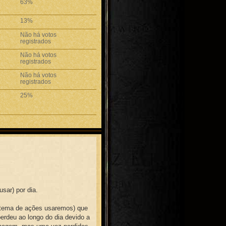
63%
13%
Não há votos
registrados
Não há votos
registrados
Não há votos
registrados
25%
sar) por dia.
stema de ações usaremos) que
erdeu ao longo do dia devido a