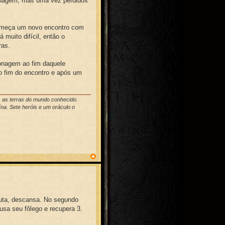
sonagem, mas uma vez perdidos
começa um novo encontro com
muito difícil, então o
ras.
sonagem ao fim daquele
o fim do encontro e após um
s as terras do mundo conhecido.
na. Sete heróis e um oráculo o
 luta, descansa. No segundo
 usa seu fôlego e recupera 3.