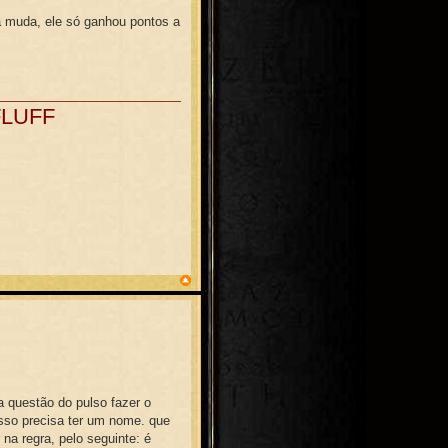
 muda, ele só ganhou pontos a
FLUFF
a questão do pulso fazer o
isso precisa ter um nome. que
 na regra, pelo seguinte: é