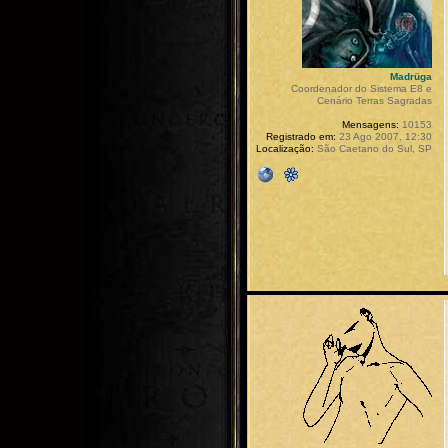
Madrüga
Coordenador do Sistema E8 e
Cenário Terras Sagradas
Mensagens:
10153
Registrado em:
23 Ago 2007, 12:30
Localização:
São Caetano do Sul, SP