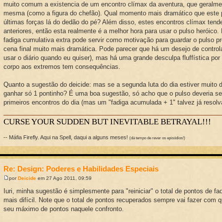
muito comum a existencia de um encontro clímax da aventura, que geralmen
mesma (como a figura do chefão). Qual momento mais dramático que este 
últimas forças lá do dedão do pé? Além disso, estes encontros clímax tend
anteriores, então esta realmente é a melhor hora para usar o pulso heróico.
fadiga cumulativa extra pode servir como motivação para guardar o pulso pro
cena final muito mais dramática. Pode parecer que há um desejo de control
usar o diário quando eu quiser), mas há uma grande desculpa fluffística por t
corpo aos extremos tem consequências.
Quanto a sugestão do deicide: mas se a segunda luta do dia estiver muito dif
ganhar só 1 pontinho? É uma boa sugestão, só acho que o pulso deveria s
primeiros encontros do dia (mas um "fadiga acumulada + 1" talvez já resolv
CURSE YOUR SUDDEN BUT INEVITABLE BETRAYAL!!!
-- Máfia Firefly. Aqui na Spell, daqui a alguns meses!
(dá tempo de rever os episódios!)
Re: Design: Poderes e Habilidades Especiais
por
Deicide
em 27 Ago 2011, 09:59
Iuri, minha sugestão é simplesmente para "reiniciar" o total de pontos de fa
mais difícil. Note que o total de pontos recuperados sempre vai fazer com
seu máximo de pontos naquele confronto.