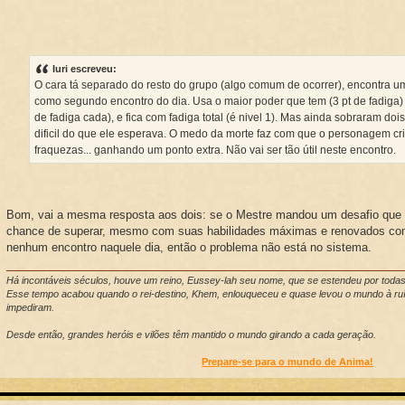
Iuri escreveu:
O cara tá separado do resto do grupo (algo comum de ocorrer), encontra u
como segundo encontro do dia. Usa o maior poder que tem (3 pt de fadiga)
de fadiga cada), e fica com fadiga total (é nivel 1). Mas ainda sobraram doi
dificil do que ele esperava. O medo da morte faz com que o personagem c
fraquezas... ganhando um ponto extra. Não vai ser tão útil neste encontro.
Bom, vai a mesma resposta aos dois: se o Mestre mandou um desafio que
chance de superar, mesmo com suas habilidades máximas e renovados com
nenhum encontro naquele dia, então o problema não está no sistema.
Há incontáveis séculos, houve um reino, Eussey-lah seu nome, que se estendeu por toda
Esse tempo acabou quando o rei-destino, Khem, enlouqueceu e quase levou o mundo à ruí
impediram.
Desde então, grandes heróis e vilões têm mantido o mundo girando a cada geração.
Prepare-se para o mundo de Anima!