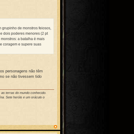
m grupinho de monstros feiosos,
 e dois poderes menores (2 pt
s monstros: a batalha é mais
rie coragem e supere suas
 os personagens não têm
o se não tivessem tido
s as terras do mundo conhecido.
na. Sete heróis e um oráculo o