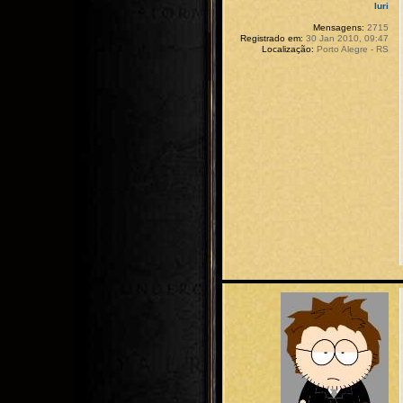
Iuri
Mensagens:
2715
Registrado em:
30 Jan 2010, 09:47
Localização:
Porto Alegre - RS