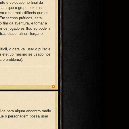
te é colocado no final da
para que o grupo puxe as
em a ser mais difíceis que os
 Em termos práticos, esta
 fim da aventura, e tornar a
ar os jogadores (há, só podem
rás disso: afinal, forçar o
icil, o cara vai usar o pulso e
er efetivo mesmo se usado nos
a o problema).
diga para algum encontro tardio
 que o personagem possa usar