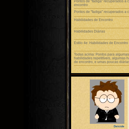
Pontos de "fadiga" recuperados a 
encontro
Pontos de "fadiga" recuperados a 
Habilidades de Encontro
Habilidades Diárias
Estilo 4e: Habilidades de Encontro 
Todas acima: Pontos para algumas
habilidades repetitíveis, algumas 
de encontro, e umas poucas diária
Deicide