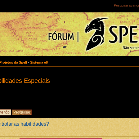
Pesquisa avanç
Projetos da Spell
‹
Sistema e8
ilidades Especiais
trolar as habilidades?