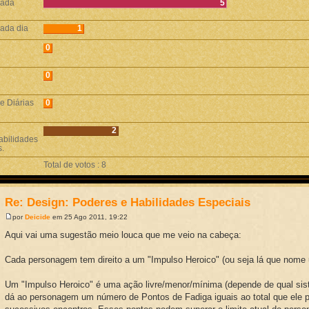
cada
5
cada dia
1
0
0
e Diárias
0
2
habilidades
s.
Total de votos : 8
Re: Design: Poderes e Habilidades Especiais
por
Deicide
em 25 Ago 2011, 19:22
Aqui vai uma sugestão meio louca que me veio na cabeça:
Cada personagem tem direito a um "Impulso Heroico" (ou seja lá que nome u
Um "Impulso Heroico" é uma ação livre/menor/mínima (depende de qual si
dá ao personagem um número de Pontos de Fadiga iguais ao total que ele p