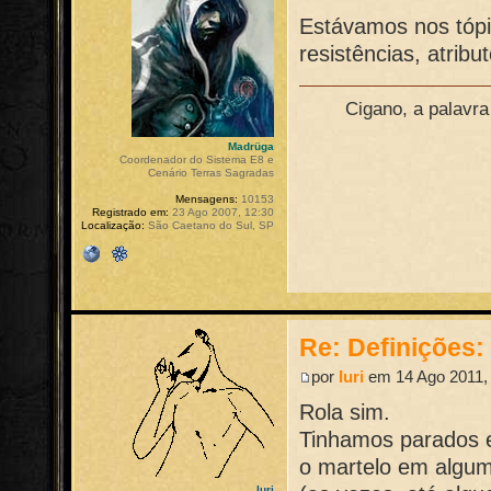
Estávamos nos tópi
resistências, atribut
Cigano, a palavr
Madrüga
Coordenador do Sistema E8 e
Cenário Terras Sagradas
Mensagens:
10153
Registrado em:
23 Ago 2007, 12:30
Localização:
São Caetano do Sul, SP
Re: Definições
por
Iuri
em 14 Ago 2011,
Rola sim.
Tinhamos parados 
o martelo em algum
Iuri