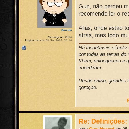
Gun, não perdeu mui
recomendo ler o re
Aliás, onde estão
Deicide
atrás, mas todo m
Mensagens:
2014
Registrado em:
01 Set 2007, 23:10
Há incontáveis século
por todas as terras do
Khem, enlouqueceu e qu
impediram.
Desde então, grandes h
geração.
Re: Definições
por
Gun_Hazard
em 25 