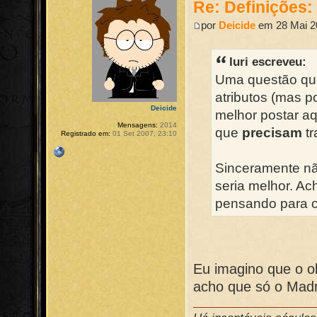
Re: Definições
por
Deicide
em 28 Mai 2
Iuri escreveu:
Uma questão que
atributos (mas p
Deicide
melhor postar a
Mensagens:
2014
que
precisam
tr
Registrado em:
01 Set 2007, 23:10
Sinceramente nã
seria melhor. A
pensando para o
Eu imagino que o o
acho que só o Madr