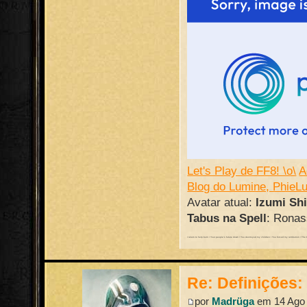
Let's Play de FF8! \o\
A
Blog do Lumine, PhieL
Avatar atual:
Izumi Sh
Tabus na Spell
: Ronass
I return to help burn / Your people's future down / You destroyed my children / You forced my retribution / The batt
Re: Definições
por
Madrüga
em 14 Ago 