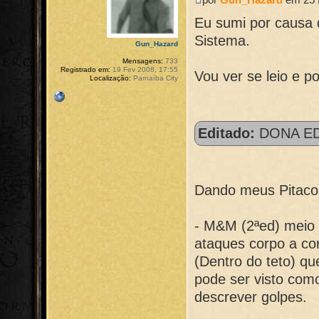
Eu sumi por causa 
Sistema.
Gun_Hazard
Mensagens:
733
Registrado em:
19 Fev 2008, 17:55
Vou ver se leio e p
Localização:
Parnaíba City
Editado:
DONA ED
Dando meus Pitacos
- M&M (2ªed) meio 
ataques corpo a c
(Dentro do teto) qu
pode ser visto com
descrever golpes.