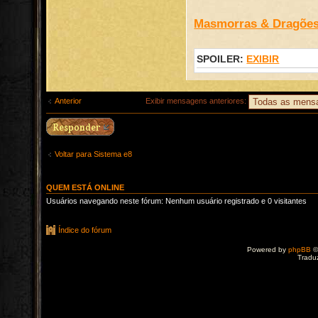
Masmorras & Dragõe
SPOILER:
EXIBIR
Anterior
Exibir mensagens anteriores:
Voltar para Sistema e8
QUEM ESTÁ ONLINE
Usuários navegando neste fórum: Nenhum usuário registrado e 0 visitantes
Índice do fórum
Powered by
phpBB
©
Tradu