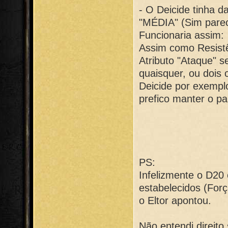
- O Deicide tinha d
"MÉDIA" (Sim parec
Funcionaria assim:
Assim como Resistê
Atributo "Ataque" 
quaisquer, ou dois 
Deicide por exempl
prefico manter o p
PS:
Infelizmente o D20
estabelecidos (Forç
o Eltor apontou.
Não entendi direito