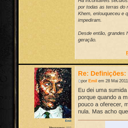
Há incontáveis século
por todas as terras do
Khem, enlouqueceu e qu
impediram.
Desde então, grandes h
geração.
Re: Definições
por
Emil
em 28 Mai 2011
Eu dei uma sumida 
porque quando a m
pouco a oferecer, 
nula. Mas acho que
Emil
Mensagens:
893