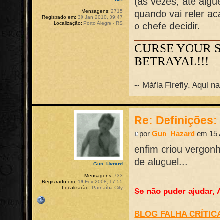
(as vezes, até alg
quando vai reler ac
Mensagens:
2715
Registrado em:
30 Jan 2010, 09:47
Localização:
Porto Alegre - RS
o chefe decidir.
CURSE YOUR 
BETRAYAL!!!
-- Máfia Firefly. Aqui 
Re: Definições
por
Gun_Hazard
em 15 
enfim criou vergo
de aluguel...
Gun_Hazard
Mensagens:
733
Registrado em:
19 Fev 2008, 17:55
Localização:
Parnaíba City
Se não puder ajudar, 
BLOG FALHA CRÍTIC