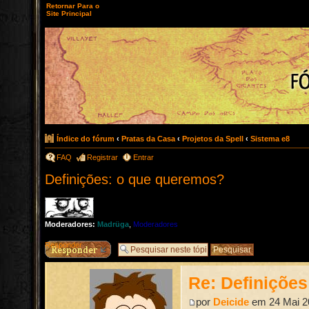
Retornar Para o
Site Principal
Índice do fórum
‹
Pratas da Casa
‹
Projetos da Spell
‹
Sistema e8
FAQ
Registrar
Entrar
Definições: o que queremos?
Moderadores:
Madrüga
,
Moderadores
Responder
Re: Definiçõe
por
Deicide
em 24 Mai 2