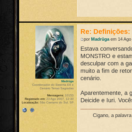
Re: Definições
por
Madrüga
em 14 Ago 
Estava conversand
MONSTRO e estamos
desculpar com a ga
muito a fim de ret
cenário.
Madrüga
Coordenador do Sistema E8 e
Cenário Terras Sagradas
Aparentemente, a ga
Mensagens:
10153
Deicide e Iuri. Voc
Registrado em:
23 Ago 2007, 12:30
Localização:
São Caetano do Sul, SP
Cigano, a palavr