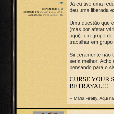
Já eu tive uma red
Iuri
deu uma liberada e
Mensagens:
2715
Registrado em:
30 Jan 2010, 09:47
Localização:
Porto Alegre - RS
Uma questão que eu
(mas por afetar vár
aqui): um grupo de
trabalhar em grupo
Sinceramente não t
seria melhor. Ach
pensando para o si
CURSE YOUR 
BETRAYAL!!!
-- Máfia Firefly. Aqui 