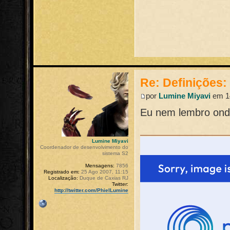
Re: Definições
por
Lumine Miyavi
em 14
Eu nem lembro ond
Lumine Miyavi
Coordenador de desenvolvimento do
sistema S2
Mensagens:
7856
Registrado em:
25 Ago 2007, 11:15
Localização:
Duque de Caxias RJ
Twitter:
http://twitter.com/PhielLumine