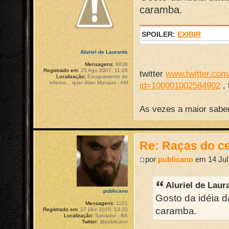
caramba.
SPOILER:
EXIBIR
Aluriel de Laurants
Mensagens:
6838
Registrado em:
25 Ago 2007, 11:26
twitter
www.twitter.com/
Localização:
Escapamento do
inferno... quer dizer Manaus - AM
id=100001002584902
,
As vezes a maior sabed
Re: Raças do ce
por
publicano
em 14 Jul
Aluriel de Laur
publicano
Gosto da idéia d
Mensagens:
1101
caramba.
Registrado em:
27 Dez 2010, 13:20
Localização:
Salvador - BA
Twitter:
@publicano