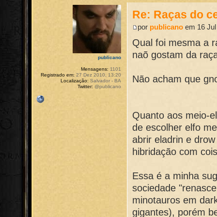
Re: Raças do ce
por
publicano
em 16 Jul
Qual foi mesma a r
naõ gostam da raça
publicano
Mensagens:
1101
Registrado em:
27 Dez 2010, 13:20
Não acham que gno
Localização:
Salvador - BA
Twitter:
@publicano
Quanto aos meio-el
de escolher elfo m
abrir eladrin e dro
hibridação com cois
Essa é a minha sug
sociedade "renascen
minotauros em dark 
gigantes), porém b