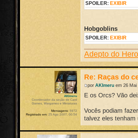
SPOILER:
EXIBIR
Hobgoblins
SPOILER:
EXIBIR
Adepto do Her
Re: Raças do ce
por
AKImeru
em 26 Mai 
E os Orcs? Vão dei
AKImeru
Coordenador da seção de Card
Games, Wargames e Miniaturas
Vocês podiam faze
Mensagens:
5972
Registrado em:
25 Ago 2007, 00:54
talvez eles tenham