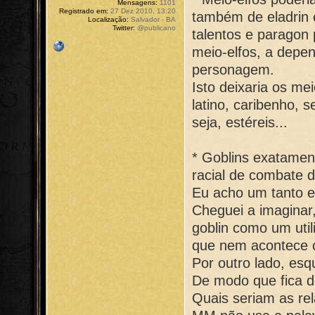
Mensagens:
1101
Registrado em:
27 Dez 2010, 13:20
também de eladrin 
Localização:
Salvador - BA
Twitter:
@publicano
talentos e paragon 
meio-elfos, a depen
personagem.
Isto deixaria os me
latino, caribenho, s
seja, estéreis...
* Goblins exatame
racial de combate d
Eu acho um tanto 
Cheguei a imaginar,
goblin como um util
que nem acontece c
Por outro lado, esq
De modo que fica de
Quais seriam as rel