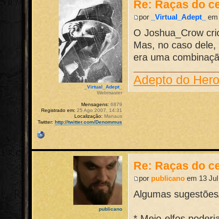
Re: Raças do ce
por
_Virtual_Adept_
em 
O Joshua_Crow crio
Mas, no caso dele, 
era uma combinaçã
Adepto do Her
_Virtual_Adept_
Webmaster
Mensagens:
6879
Registrado em:
25 Ago 2007, 14:31
Localização:
Manaus
Twitter:
http://twitter.com/Denommus
Re: Raças do ce
por
publicano
em 13 Jul
Algumas sugestões/
publicano
* Meio-elfos poder