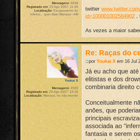
Mensagens:
6838
Registrado em:
25 Ago 2007, 11:26
twitter
www.twitter.com/
Localização:
Escapamento do
inferno... quer dizer Manaus - AM
id=100001002584902
,
As vezes a maior sabed
Re: Raças do ce
por
Youkai X
em 16 Jul 2
Já eu acho que até
elitistas e dos dro
Youkai X
combinaria direito 
Mensagens:
4506
Registrado em:
29 Ago 2007, 16:26
Localização:
Manaus, no não-mundo
Conceitualmente nã
anões, que poderia
principais escraviz
associada ao "infe
fantasia e serem os