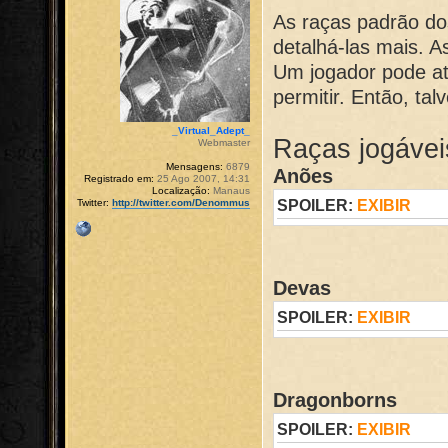
As raças padrão do
detalhá-las mais. 
Um jogador pode at
permitir. Então, tal
_Virtual_Adept_
Raças jogávei
Webmaster
Mensagens:
6879
Anões
Registrado em:
25 Ago 2007, 14:31
Localização:
Manaus
SPOILER:
EXIBIR
Twitter:
http://twitter.com/Denommus
Devas
SPOILER:
EXIBIR
Dragonborns
SPOILER:
EXIBIR