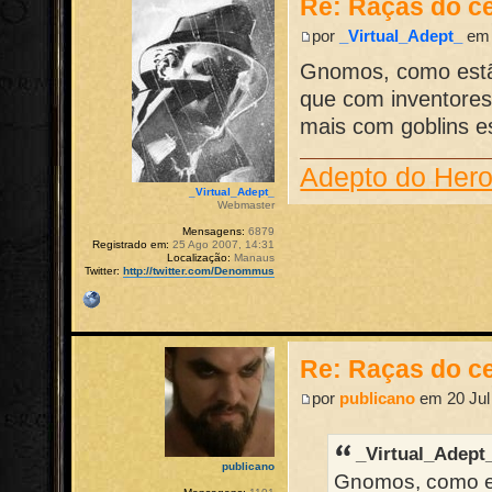
Re: Raças do ce
por
_Virtual_Adept_
em 
Gnomos, como estã
que com inventores
mais com goblins est
Adepto do Her
_Virtual_Adept_
Webmaster
Mensagens:
6879
Registrado em:
25 Ago 2007, 14:31
Localização:
Manaus
Twitter:
http://twitter.com/Denommus
Re: Raças do ce
por
publicano
em 20 Jul
_Virtual_Adept
publicano
Gnomos, como es