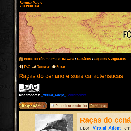
Retornar Para o
Site Principal
Índice do fórum
‹
Pratas da Casa
‹
Cenários
‹
Zepelins & Zigurates
FAQ
Registrar
Entrar
Raças do cenário e suas características
Moderadores:
_Virtual_Adept_
,
Moderadores
Responder
Raças do cenár
por
_Virtual_Adept_
em 