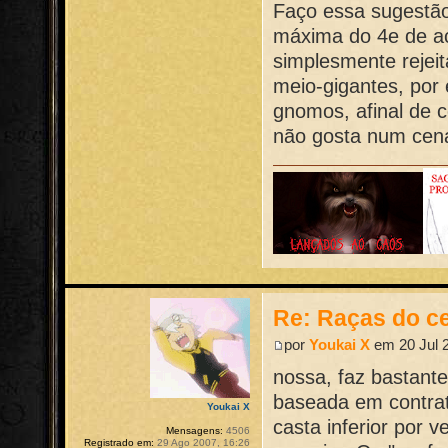
Faço essa sugestão
máxima do 4e de ace
simplesmente rejei
meio-gigantes, por
gnomos, afinal de 
não gosta num cená
Re: Raças do ce
por
Youkai X
em 20 Jul 2
nossa, faz bastant
baseada em contrat
Youkai X
casta inferior por
Mensagens:
4506
Registrado em:
29 Ago 2007, 16:26