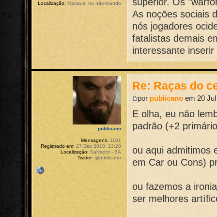
superior. Os "warf
Localização:
Manaus, no não-mundo
As noções sociais 
nós jogadores ocide
fatalistas demais 
interessante inseri
Re: Raças do ce
por
publicano
em 20 Jul
E olha, eu não lem
padrão (+2 primári
publicano
Mensagens:
1101
Registrado em:
27 Dez 2010, 13:20
ou aqui admitimos e
Localização:
Salvador - BA
Twitter:
@publicano
em Car ou Cons) pr
ou fazemos a ironi
ser melhores artífi