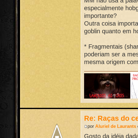
MM não usa a palavr
especialmente hobg
importante?
Outra coisa importa
goblin quanto em ho
* Fragmentais (shar
poderiam ser a mes
mesma origem como
Re: Raças do ce
por
Aluriel de Laurants
Gosto da idéia dada