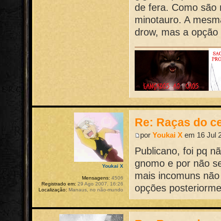
de fera. Como são 
minotauro. A mesma
drow, mas a opção e
Re: Raças do ce
por
Youkai X
em 16 Jul 2
Publicano, foi pq 
gnomo e por não se
Youkai X
mais incomuns não 
Mensagens:
4506
Registrado em:
29 Ago 2007, 16:26
opções posteriorme
Localização:
Manaus, no não-mundo