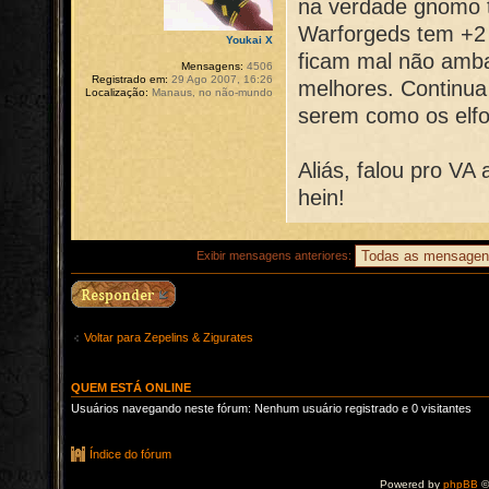
na verdade gnomo t
Warforgeds tem +2 c
Youkai X
ficam mal não amba
Mensagens:
4506
Registrado em:
29 Ago 2007, 16:26
melhores. Continu
Localização:
Manaus, no não-mundo
serem como os elf
Aliás, falou pro VA 
hein!
Exibir mensagens anteriores:
Voltar para Zepelins & Zigurates
QUEM ESTÁ ONLINE
Usuários navegando neste fórum: Nenhum usuário registrado e 0 visitantes
Índice do fórum
Powered by
phpBB
©