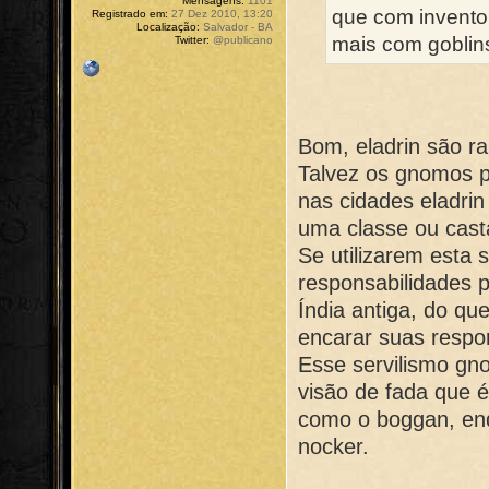
Mensagens:
1101
que com invento
Registrado em:
27 Dez 2010, 13:20
Localização:
Salvador - BA
mais com goblins 
Twitter:
@publicano
Bom, eladrin são ra
Talvez os gnomos 
nas cidades eladrin
uma classe ou casta
Se utilizarem esta 
responsabilidades 
Índia antiga, do que
encarar suas respo
Esse servilismo gn
visão de fada que 
como o boggan, enqu
nocker.