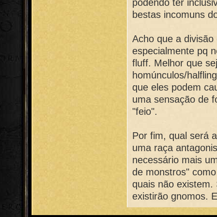
podendo ter inclusi
bestas incomuns d
Acho que a divisão 
especialmente pq n
fluff. Melhor que 
homúnculos/halflin
que eles podem ca
uma sensação de fo
"feio".
Por fim, qual será
uma raça antagoni
necessário mais um
de monstros" como b
quais não existem. 
existirão gnomos. E