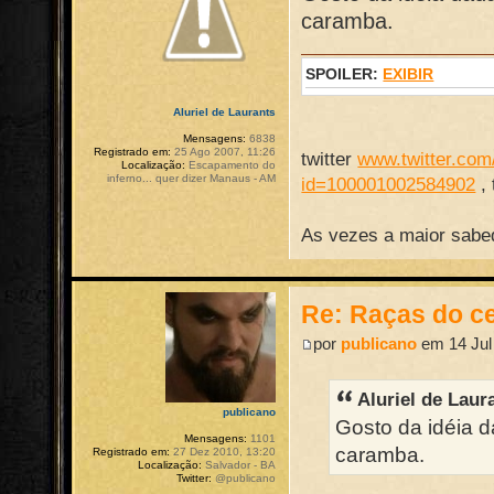
caramba.
SPOILER:
EXIBIR
Aluriel de Laurants
Mensagens:
6838
Registrado em:
25 Ago 2007, 11:26
twitter
www.twitter.com/
Localização:
Escapamento do
inferno... quer dizer Manaus - AM
id=100001002584902
,
As vezes a maior sabed
Re: Raças do ce
por
publicano
em 14 Jul
Aluriel de Laur
publicano
Gosto da idéia d
Mensagens:
1101
caramba.
Registrado em:
27 Dez 2010, 13:20
Localização:
Salvador - BA
Twitter:
@publicano