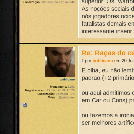
superior. Os "warf
Localização:
Manaus, no não-mundo
As noções sociais 
nós jogadores ocide
fatalistas demais 
interessante inseri
Re: Raças do ce
por
publicano
em 20 Jul
E olha, eu não lem
padrão (+2 primári
publicano
Mensagens:
1101
Registrado em:
27 Dez 2010, 13:20
ou aqui admitimos e
Localização:
Salvador - BA
Twitter:
@publicano
em Car ou Cons) pr
ou fazemos a ironi
ser melhores artífi