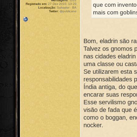
Mensagens:
1101
que com invento
Registrado em:
27 Dez 2010, 13:20
Localização:
Salvador - BA
mais com goblins 
Twitter:
@publicano
Bom, eladrin são ra
Talvez os gnomos 
nas cidades eladrin
uma classe ou casta
Se utilizarem esta 
responsabilidades 
Índia antiga, do que
encarar suas respo
Esse servilismo gn
visão de fada que 
como o boggan, enqu
nocker.