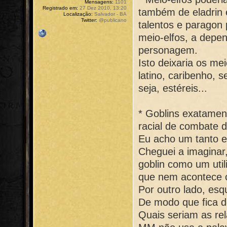
Mensagens:
1101
Registrado em:
27 Dez 2010, 13:20
também de eladrin 
Localização:
Salvador - BA
Twitter:
@publicano
talentos e paragon 
meio-elfos, a depen
personagem.
Isto deixaria os me
latino, caribenho, s
seja, estéreis...
* Goblins exatame
racial de combate d
Eu acho um tanto 
Cheguei a imaginar,
goblin como um util
que nem acontece c
Por outro lado, esq
De modo que fica de
Quais seriam as rel