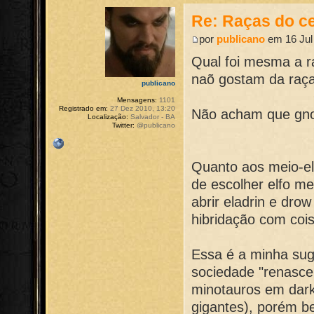
Re: Raças do ce
por
publicano
em 16 Jul
Qual foi mesma a r
naõ gostam da raça
publicano
Mensagens:
1101
Registrado em:
27 Dez 2010, 13:20
Não acham que gno
Localização:
Salvador - BA
Twitter:
@publicano
Quanto aos meio-el
de escolher elfo m
abrir eladrin e dro
hibridação com cois
Essa é a minha sug
sociedade "renascen
minotauros em dark 
gigantes), porém b