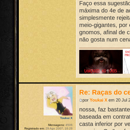
Faço essa sugestão
máxima do 4e de ace
simplesmente rejei
meio-gigantes, por
gnomos, afinal de 
não gosta num cená
Re: Raças do ce
por
Youkai X
em 20 Jul 2
nossa, faz bastant
baseada em contrat
Youkai X
casta inferior por
Mensagens:
4506
Registrado em:
29 Ago 2007, 16:26