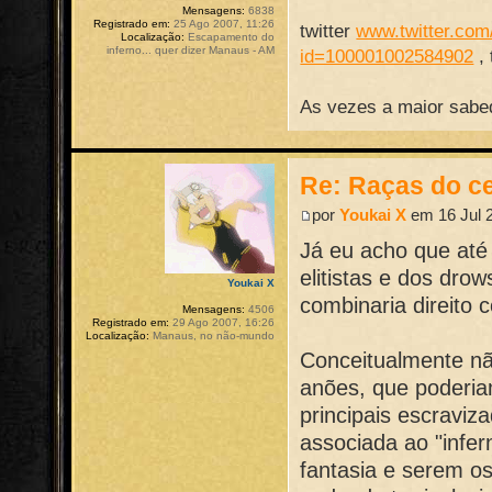
Mensagens:
6838
Registrado em:
25 Ago 2007, 11:26
twitter
www.twitter.com/
Localização:
Escapamento do
inferno... quer dizer Manaus - AM
id=100001002584902
,
As vezes a maior sabed
Re: Raças do ce
por
Youkai X
em 16 Jul 2
Já eu acho que até
elitistas e dos dro
Youkai X
combinaria direito 
Mensagens:
4506
Registrado em:
29 Ago 2007, 16:26
Localização:
Manaus, no não-mundo
Conceitualmente nã
anões, que poderia
principais escraviz
associada ao "infe
fantasia e serem os