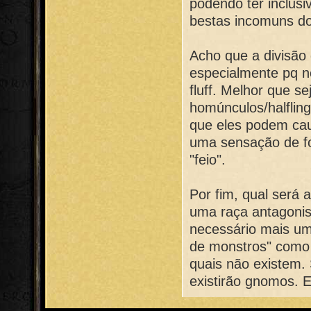
podendo ter inclusi
bestas incomuns d
Acho que a divisão 
especialmente pq n
fluff. Melhor que 
homúnculos/halflin
que eles podem ca
uma sensação de fo
"feio".
Por fim, qual será
uma raça antagoni
necessário mais um
de monstros" como b
quais não existem. 
existirão gnomos. E