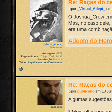
Re: Raças do ce
por
_Virtual_Adept_
em 
O Joshua_Crow crio
Mas, no caso dele, 
era uma combinaçã
Adepto do Her
_Virtual_Adept_
Webmaster
Mensagens:
6879
Registrado em:
25 Ago 2007, 14:31
Localização:
Manaus
Twitter:
http://twitter.com/Denommus
Re: Raças do ce
por
publicano
em 13 Jul
Algumas sugestões/
publicano
* Meio-elfos poder