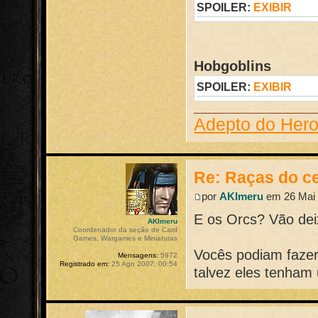
SPOILER:
EXIBIR
Hobgoblins
SPOILER:
EXIBIR
Adepto do Her
Re: Raças do ce
por
AKImeru
em 26 Mai 
E os Orcs? Vão dei
AKImeru
Coordenador da seção de Card
Games, Wargames e Miniaturas
Vocês podiam faze
Mensagens:
5972
Registrado em:
25 Ago 2007, 00:54
talvez eles tenham