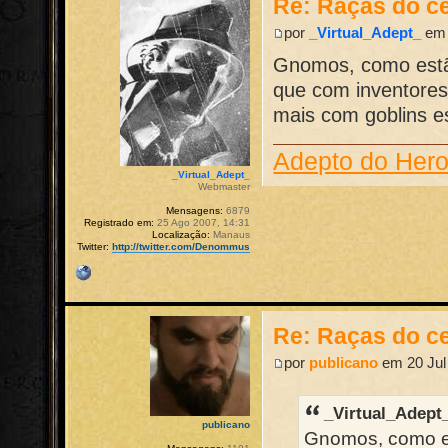
Re: Raças do ce
por
_Virtual_Adept_
em 
Gnomos, como estã
que com inventores
mais com goblins est
Adepto do Her
_Virtual_Adept_
Webmaster
Mensagens:
6879
Registrado em:
25 Ago 2007, 14:31
Localização:
Manaus
Twitter:
http://twitter.com/Denommus
Re: Raças do ce
por
publicano
em 20 Jul
_Virtual_Adept
publicano
Gnomos, como es