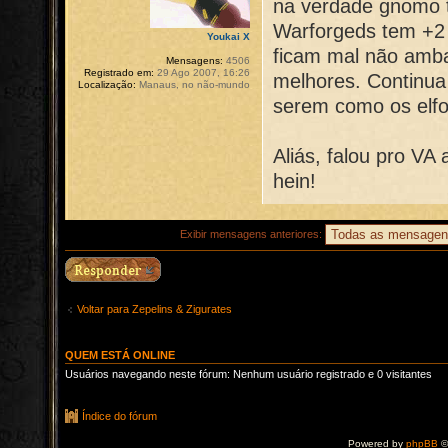
na verdade gnomo t
Warforgeds tem +2 c
Youkai X
ficam mal não amba
Mensagens:
4506
Registrado em:
29 Ago 2007, 16:26
melhores. Continu
Localização:
Manaus, no não-mundo
serem como os elf
Aliás, falou pro VA 
hein!
Exibir mensagens anteriores:
Voltar para Zepelins & Zigurates
QUEM ESTÁ ONLINE
Usuários navegando neste fórum: Nenhum usuário registrado e 0 visitantes
Índice do fórum
Powered by
phpBB
©