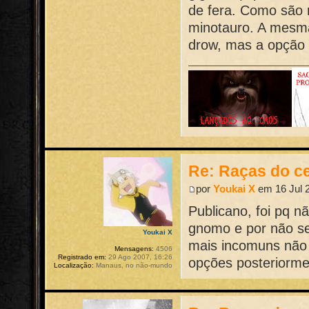
de fera. Como são 
minotauro. A mesma
drow, mas a opção e
Re: Raças do ce
por
Youkai X
em 16 Jul 2
Publicano, foi pq 
gnomo e por não se
Youkai X
mais incomuns não 
Mensagens:
4506
Registrado em:
29 Ago 2007, 16:26
opções posteriorme
Localização:
Manaus, no não-mundo