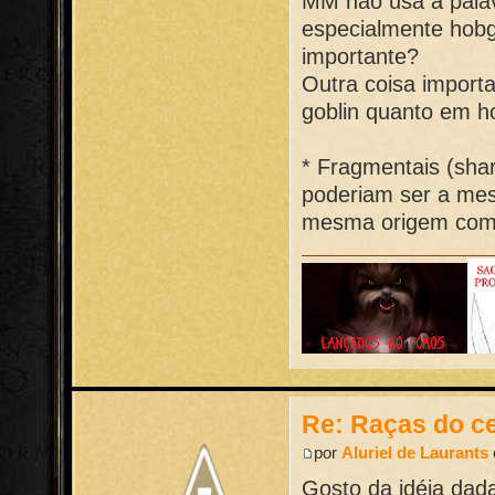
MM não usa a palavr
especialmente hobg
importante?
Outra coisa importa
goblin quanto em ho
* Fragmentais (shar
poderiam ser a mes
mesma origem como
Re: Raças do ce
por
Aluriel de Laurants
Gosto da idéia dada