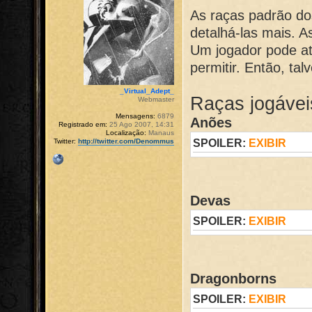
As raças padrão do
detalhá-las mais. 
Um jogador pode at
permitir. Então, tal
_Virtual_Adept_
Raças jogávei
Webmaster
Mensagens:
6879
Anões
Registrado em:
25 Ago 2007, 14:31
Localização:
Manaus
SPOILER:
EXIBIR
Twitter:
http://twitter.com/Denommus
Devas
SPOILER:
EXIBIR
Dragonborns
SPOILER:
EXIBIR