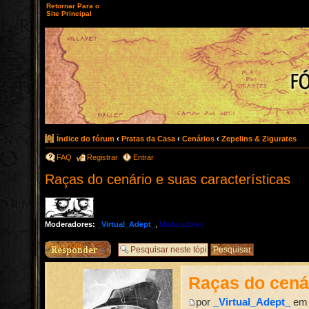
Retornar Para o
Site Principal
Índice do fórum
‹
Pratas da Casa
‹
Cenários
‹
Zepelins & Zigurates
FAQ
Registrar
Entrar
Raças do cenário e suas características
Moderadores:
_Virtual_Adept_
,
Moderadores
Responder
Raças do cenár
por
_Virtual_Adept_
em 