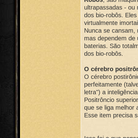
ultrapassadas - ou 
dos bio-robôs. Ele
virtualmente imorta
Nunca se cansam, n
mas dependem de um
baterias. São total
dos bio-robôs.
O cérebro positrô
O cérebro postirôni
perfeitamente (talv
letra") a inteligê
Positrôncio superio
que se liga melhor 
Esse item precisa s