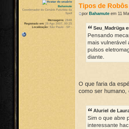
Tipos de Robôs
Bahamute
Coordenador do Cenário Futurista da
por
Bahamute
em 11 Mai
Spell
Mensagens:
2848
Registrado em:
26 Ago 2007, 00:25
Seu_Madrüga e
Localização:
São Paulo - SP -
Pensando mecan
mais vulnerável 
pulsos eletromag
diante.
O que faria da esp
como ser humano, 
Aluriel de Laur
Sim o que abre p
interessante ha