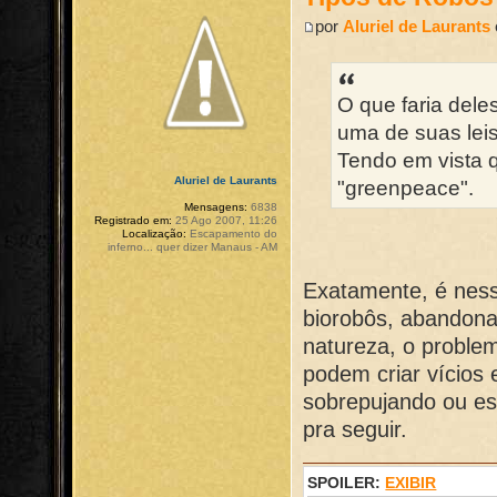
por
Aluriel de Laurants
O que faria dele
uma de suas leis
Tendo em vista 
Aluriel de Laurants
"greenpeace".
Mensagens:
6838
Registrado em:
25 Ago 2007, 11:26
Localização:
Escapamento do
inferno... quer dizer Manaus - AM
Exatamente, é ness
biorobôs, abandona
natureza, o proble
podem criar vícios
sobrepujando ou es
pra seguir.
SPOILER:
EXIBIR