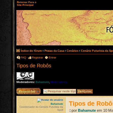
Retornar Para o
Site Principal
Índice do fórum
‹
Pratas da Casa
‹
Cenários
‹
Cenário Futurista da Spe
FAQ
Registrar
Entrar
Tipos de Robôs
Moderadores:
Bahamute
,
Moderadores
Responder
Tipos de Robô
Bahamute
Coordenador do Cenário Futurista da
por
Bahamute
em 10 Mar
Spell