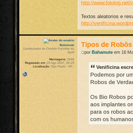
http://www.fotolog.net/v
Textos aleatorios e resu
http://venificina.wordp
Tipos de Robôs
Bahamute
Coordenador do Cenário Futurista da
por
Bahamute
em 16 Mar
Spell
Mensagens:
2848
Registrado em:
26 Ago 2007, 00:25
Venificina escr
Localização:
São Paulo - SP -
Podemos por uma 
Robos de Verdad
Os Bio Robos po
aos implantes or
para os robos a
com os humanos 