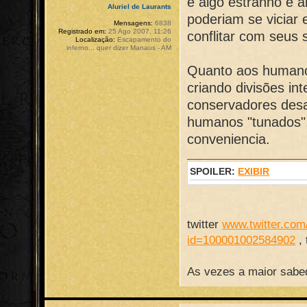
é algo estranho e 
Aluriel de Laurants
poderiam se viciar
Mensagens:
6838
Registrado em:
25 Ago 2007, 11:26
conflitar com seus
Localização:
Escapamento do
inferno... quer dizer Manaus - AM
Quanto aos humano
criando divisões i
conservadores desa
humanos "tunados"
conveniencia.
SPOILER:
EXIBIR
twitter
www.twitter.com/
id=100001002584902
,
As vezes a maior sabed