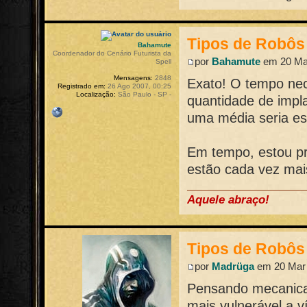
Tipos de Robôs
Bahamute
Coordenador do Cenário Futurista da
por
Bahamute
em 20 Mar
Spell
Mensagens:
2848
Exato! O tempo nece
Registrado em:
26 Ago 2007, 00:25
Localização:
São Paulo - SP -
quantidade de impl
uma média seria e
Em tempo, estou pr
estão cada vez mais
Aquele abraço!
Tipos de Robôs
por
Madrüga
em 20 Mar 
Pensando mecanica
mais vulnerável a 