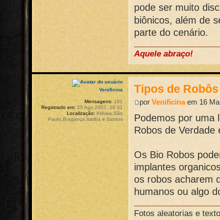
pode ser muito dis
biônicos, além de s
parte do cenário.
Aquele abraço!
Tipos de Robôs
Venificina
por
Venificina
em 16 Mar
Mensagens:
161
Registrado em:
25 Ago 2007, 20:31
Localização:
Atibaia,São
Podemos por uma lev
Paulo,Bragança,Itatiba e Santos
Robos de Verdade e
Os Bio Robos podem
implantes organicos
os robos acharem q
humanos ou algo do
Fotos aleatorias e tex