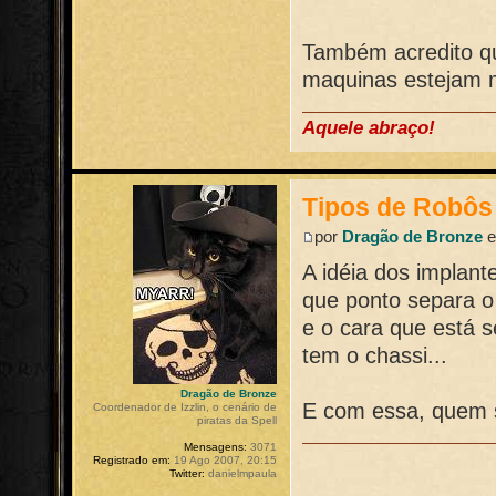
Também acredito qu
maquinas estejam m
Aquele abraço!
Tipos de Robôs
por
Dragão de Bronze
e
A idéia dos implant
que ponto separa o
e o cara que está 
tem o chassi...
Dragão de Bronze
E com essa, quem 
Coordenador de Izzlin, o cenário de
piratas da Spell
Mensagens:
3071
Registrado em:
19 Ago 2007, 20:15
Twitter:
danielmpaula