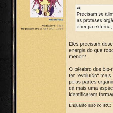
Precisam se alim
as proteses org
NeverSleep
energia externa,
Mensagens:
1554
Registrado em:
25 Ago 2007, 12:56
Eles precisam des
energia do que rob
menor?
O cérebro dos bio-r
ter "evoluído" mais
pelas partes orgâni
dá mais uma espéci
identificarem formas
Enquanto isso no IRC: