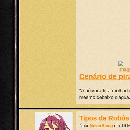
Cenário de pir
"A pólvora fica molhad
mesmo debaixo d'água."
Tipos de Robôs
por
NeverSleep
em 16 M