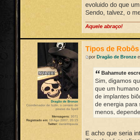
evoluido do que u
Sendo, talvez, o me
Aquele abraço!
Tipos de Robôs
por
Dragão de Bronze
e
Bahamute escr
Sim, digamos qu
que um humano 
de implantes biô
Dragão de Bronze
de energia para 
Coordenador de Izzlin, o cenário de
piratas da Spell
menos, dependen
Mensagens:
3071
Registrado em:
19 Ago 2007, 20:15
Twitter:
danielmpaula
E acho que seria in