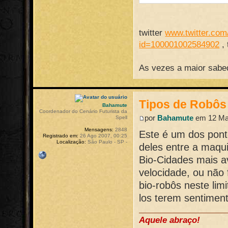
twitter
www.twitter.com/
id=100001002584902
,
As vezes a maior sabed
Tipos de Robôs
Bahamute
Coordenador do Cenário Futurista da
por
Bahamute
em 12 Mai
Spell
Mensagens:
2848
Este é um dos ponto
Registrado em:
26 Ago 2007, 00:25
Localização:
São Paulo - SP -
deles entre a maq
Bio-Cidades mais 
velocidade, ou não
bio-robôs neste lim
los terem sentimen
Aquele abraço!