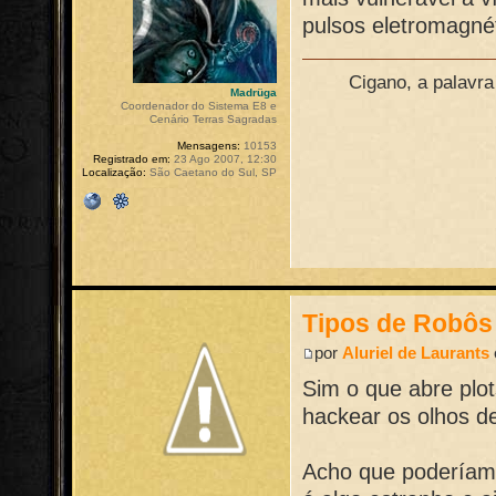
pulsos eletromagnét
Cigano, a palavr
Madrüga
Coordenador do Sistema E8 e
Cenário Terras Sagradas
Mensagens:
10153
Registrado em:
23 Ago 2007, 12:30
Localização:
São Caetano do Sul, SP
Tipos de Robôs
por
Aluriel de Laurants
Sim o que abre plot
hackear os olhos d
Acho que poderíamo