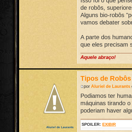
Isso foi o que pens
de robôs, superiores
Alguns bio-robôs "
vamos debater sobr
A parte dos humano
que eles precisam 
Aquele abraço!
Tipos de Robôs
por
Aluriel de Laurants
Podiamos ter huma
máquinas tirando o
poderiam haver alg
SPOILER:
EXIBIR
Aluriel de Laurants