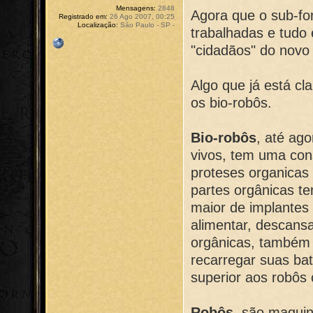
Mensagens:
2848
Agora que o sub-fo
Registrado em:
26 Ago 2007, 00:25
Localização:
São Paulo - SP -
trabalhadas e tudo
"cidadãos" do nov
Algo que já está cl
os bio-robôs.
Bio-robôs
, até ag
vivos, tem uma con
proteses organicas
partes orgânicas t
maior de implantes
alimentar, descansa
orgânicas, também 
recarregar suas bat
superior aos robôs 
Robôs
, são maquin