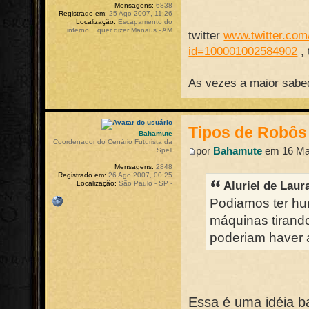
Mensagens:
6838
Registrado em:
25 Ago 2007, 11:26
Localização:
Escapamento do
inferno... quer dizer Manaus - AM
twitter
www.twitter.com/
id=100001002584902
,
As vezes a maior sabed
Tipos de Robôs
Bahamute
Coordenador do Cenário Futurista da
por
Bahamute
em 16 Mar
Spell
Mensagens:
2848
Registrado em:
26 Ago 2007, 00:25
Aluriel de Laur
Localização:
São Paulo - SP -
Podiamos ter h
máquinas tirand
poderiam haver 
Essa é uma idéia b