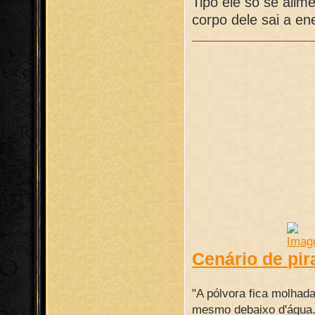
Tipo ele só se ali
corpo dele sai a en
Cenário de pir
"A pólvora fica molhad
mesmo debaixo d'água."