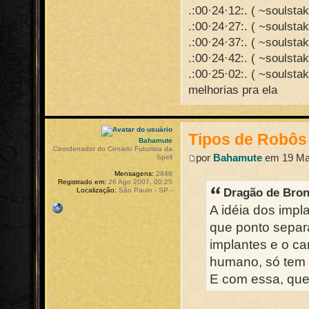
.:00·24·12:. ( ~soulstak
.:00·24·27:. ( ~soulsta
.:00·24·37:. ( ~soulsta
.:00·24·42:. ( ~soulstak
.:00·25·02:. ( ~soulst
melhorias pra ela
Tipos de Robôs
Bahamute
Coordenador do Cenário Futurista da
por
Bahamute
em 19 Mar
Spell
Mensagens:
2848
Registrado em:
26 Ago 2007, 00:25
Dragão de Bron
Localização:
São Paulo - SP -
A idéia dos impl
que ponto separa
implantes e o c
humano, só tem o
E com essa, qu