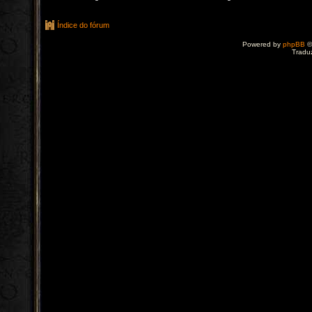
Índice do fórum
Powered by
phpBB
©
Tradu