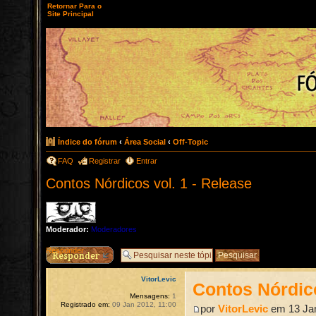
Retornar Para o
Site Principal
Índice do fórum
‹
Área Social
‹
Off-Topic
FAQ
Registrar
Entrar
Contos Nórdicos vol. 1 - Release
Moderador:
Moderadores
Responder
VitorLevic
Contos Nórdico
Mensagens:
1
Registrado em:
09 Jan 2012, 11:00
por
VitorLevic
em 13 Jan