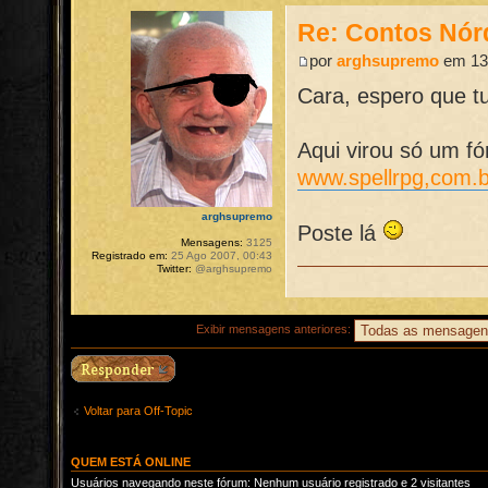
Re: Contos Nórd
por
arghsupremo
em 13 
Cara, espero que tu
Aqui virou só um fó
www.spellrpg,com.b
arghsupremo
Poste lá
Mensagens:
3125
Registrado em:
25 Ago 2007, 00:43
Twitter:
@arghsupremo
Exibir mensagens anteriores:
Voltar para Off-Topic
QUEM ESTÁ ONLINE
Usuários navegando neste fórum: Nenhum usuário registrado e 2 visitantes