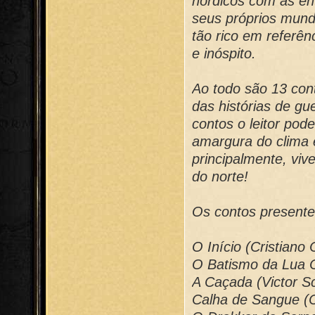
nórdicos com as en
seus próprios mund
tão rico em referênc
e inóspito.
Ao todo são 13 cont
das histórias de gu
contos o leitor pode
amargura do clima 
principalmente, viv
do norte!
Os contos presentes
O Início (Cristiano
O Batismo da Lua C
A Caçada (Victor S
Calha de Sangue (C