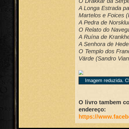
O Drakkar da Serpe
A Longa Estrada pa
Martelos e Foices 
A Pedra de Norsklun
O Relato do Navega
A Ruína de Krankhe
A Senhora de Hedeb
O Templo dos Franc
Värde (Sandro Vian
Imagem reduzida. Cl
O livro tambem c
endereço:
https://www.face