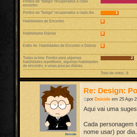
Pontos de "fadiga" recuperados a cada
encontro
Pontos de "fadiga" recuperados a cada dia
1
Habilidades de Encontro
0
Habilidades Diárias
0
Estilo 4e: Habilidades de Encontro e Diárias
0
Todas acima: Pontos para algumas
2
habilidades repetitíveis, algumas habilidades
de encontro, e umas poucas diárias.
Total de votos : 8
Re: Design: Po
por
Deicide
em 25 Ago 2
Aqui vai uma suges
Cada personagem te
nome usar) por dia
Deicide