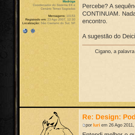
Madrüga
Percebe? A sequênc
Coordenador do Sistema E8 e
Cenário Terras Sagradas
CONTINUAM. Nada 
Mensagens:
10153
encontro.
Registrado em:
23 Ago 2007, 12:30
Localização:
São Caetano do Sul, SP
A sugestão do Deic
Cigano, a palavr
Re: Design: Pod
por
Iuri
em 26 Ago 2011,
Entendi melhor o qu