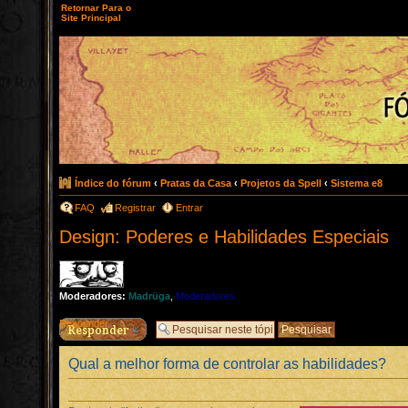
Retornar Para o
Site Principal
Índice do fórum
‹
Pratas da Casa
‹
Projetos da Spell
‹
Sistema e8
FAQ
Registrar
Entrar
Design: Poderes e Habilidades Especiais
Moderadores:
Madrüga
,
Moderadores
Responder
Qual a melhor forma de controlar as habilidades?