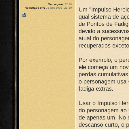
Mensagens:
2014
Registrado em:
01 Set 2007, 23:10
Um "Impulso Heroic
qual sistema de a
de Pontos de Fadiga
devido a sucessivo
atual do personag
recuperados exceto
Por exemplo, o per
ele começa um nov
perdas cumulativas.
o personagem usa s
fadiga extras.
Usar o Impulso Hero
do personagem ao f
de apenas um. No 
descanso curto, o 