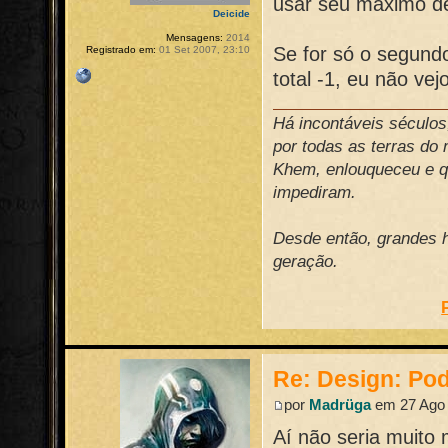
usar seu máximo de
Deicide
Mensagens:
2014
Se for só o segund
Registrado em:
01 Set 2007, 23:10
total -1, eu não ve
Há incontáveis século
por todas as terras do
Khem, enlouqueceu e qu
impediram.
Desde então, grandes h
geração.
Re: Design: Pod
por
Madrüga
em 27 Ago 
Aí não seria muito