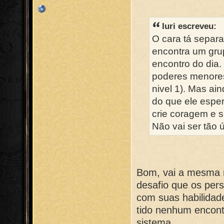
Iuri escreveu:
O cara tá separa
encontra um gru
encontro do dia.
poderes menores 
nivel 1). Mas ain
do que ele espe
crie coragem e 
Não vai ser tão ú
Bom, vai a mesma 
desafio que os pe
com suas habilida
tido nenhum encont
sistema.