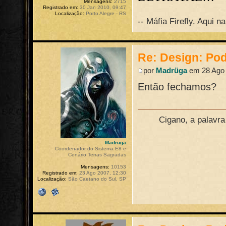
Mensagens:
2715
Registrado em:
30 Jan 2010, 09:47
Localização:
Porto Alegre - RS
-- Máfia Firefly. Aqui 
Re: Design: Pod
por
Madrüga
em 28 Ago 
Então fechamos?
Cigano, a palavr
Madrüga
Coordenador do Sistema E8 e
Cenário Terras Sagradas
Mensagens:
10153
Registrado em:
23 Ago 2007, 12:30
Localização:
São Caetano do Sul, SP