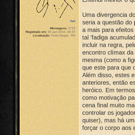
Uma divergencia do
seria a questão do
Iuri
a mais para efeitos
Mensagens:
2715
Registrado em:
30 Jan 2010, 09:47
Localização:
Porto Alegre - RS
tal 'fadiga acumula
incluir na regra, p
encontro clímax da 
mesma (como a fig
que este para que 
Além disso, estes e
anteriores, então e
heróico. Em termos 
como motivação par
cena final muito m
controlar os jogado
quiser), mas há uma 
forçar o corpo aos