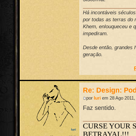
Há incontáveis século
por todas as terras do
Khem, enlouqueceu e qu
impediram.
Desde então, grandes h
geração.
Re: Design: Pod
por
Iuri
em 28 Ago 2011,
Faz sentido.
CURSE YOUR 
Iuri
BETRAYAL!!!