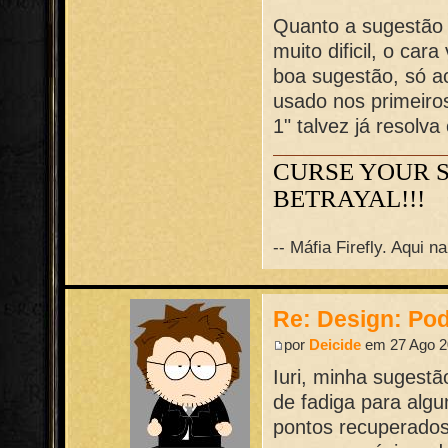
Quanto a sugestão d
muito dificil, o ca
boa sugestão, só a
usado nos primeiro
1" talvez já resolva
CURSE YOUR 
BETRAYAL!!!
-- Máfia Firefly. Aqui 
Re: Design: Pod
por
Deicide
em 27 Ago 2
Iuri, minha sugestã
de fadiga para algum
pontos recuperado