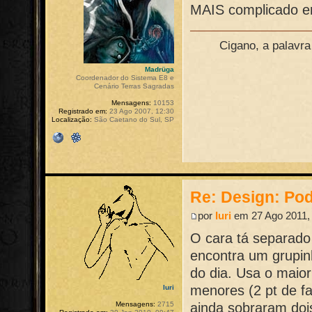
MAIS complicado en
Cigano, a palavr
Madrüga
Coordenador do Sistema E8 e
Cenário Terras Sagradas
Mensagens:
10153
Registrado em:
23 Ago 2007, 12:30
Localização:
São Caetano do Sul, SP
Re: Design: Pod
por
Iuri
em 27 Ago 2011,
O cara tá separado
encontra um grupin
do dia. Usa o maior
menores (2 pt de fa
Iuri
ainda sobraram dois
Mensagens:
2715