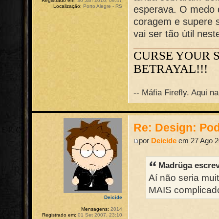
Registrado em:
30 Jan 2010, 09:47
Localização:
Porto Alegre - RS
esperava. O medo 
coragem e supere s
vai ser tão útil nes
CURSE YOUR 
BETRAYAL!!!
-- Máfia Firefly. Aqui 
Re: Design: Pod
por
Deicide
em 27 Ago 2
Madrüga escre
Aí não seria mu
MAIS complicado 
Deicide
Mensagens:
2014
Registrado em:
01 Set 2007, 23:10