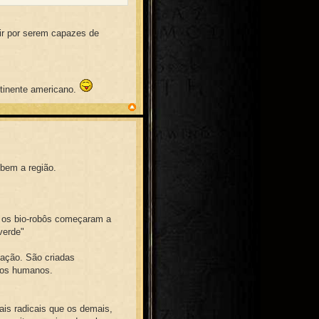
ir por serem capazes de
ntinente americano.
 bem a região.
e os bio-robôs começaram a
"verde"
zação. São criadas
a os humanos.
ais radicais que os demais,