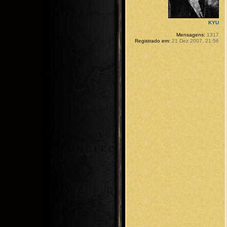
KYU
Mensagens:
1317
Registrado em:
21 Dez 2007, 21:56