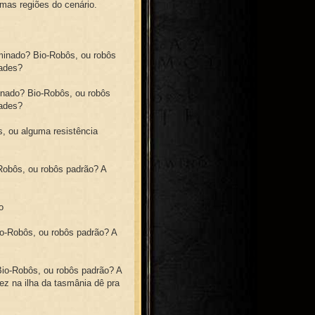
mas regiões do cenário.
ominado? Bio-Robôs, ou robôs
dades?
minado? Bio-Robôs, ou robôs
dades?
s, ou alguma resistência
-Robôs, ou robôs padrão? A
o
io-Robôs, ou robôs padrão? A
Bio-Robôs, ou robôs padrão? A
z na ilha da tasmânia dê pra