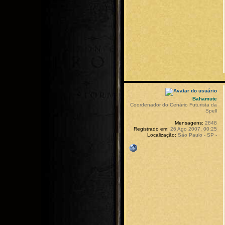
Bahamute
Coordenador do Cenário Futurista da
Spell
Mensagens:
2848
Registrado em:
26 Ago 2007, 00:25
Localização:
São Paulo - SP -