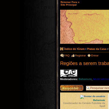
Retornar Para o
Site Principal
Índice do fórum
‹
Pratas da Casa
‹
FAQ
Registrar
Entrar
Regiões a serem trab
Moderadores:
Bahamute
,
Moderadores
Responder
Bahamute
Coordenador do Cenário Futurista da
Spell