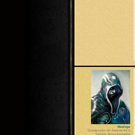
Madrüga
Coordenador do Sistema E8 e
Cenário Terras Sagradas