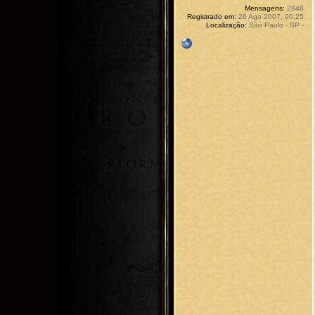
Mensagens:
2848
Registrado em:
26 Ago 2007, 00:25
Localização:
São Paulo - SP -