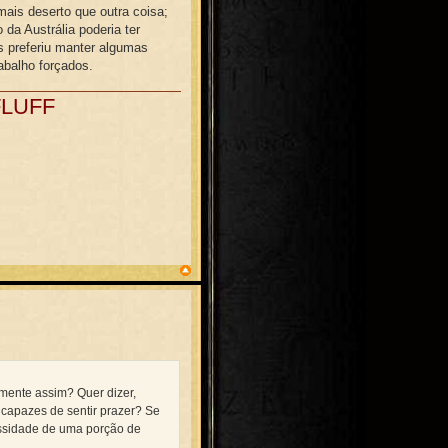
 mais deserto que outra coisa;
 da Austrália poderia ter
s preferiu manter algumas
abalho forçados.
FLUFF
mente assim? Quer dizer,
 e capazes de sentir prazer? Se
essidade de uma porção de