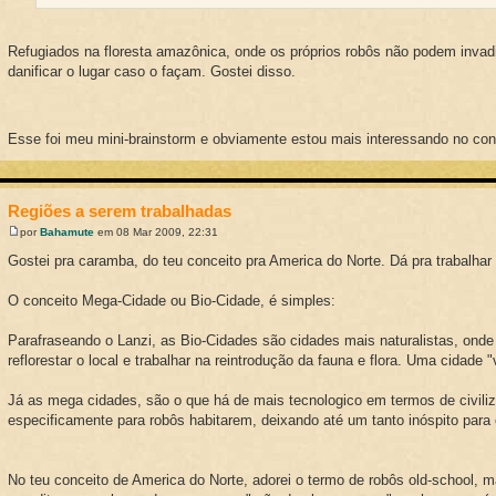
Refugiados na floresta amazônica, onde os próprios robôs não podem invad
danificar o lugar caso o façam. Gostei disso.
Esse foi meu mini-brainstorm e obviamente estou mais interessando no co
Regiões a serem trabalhadas
por
Bahamute
em 08 Mar 2009, 22:31
Gostei pra caramba, do teu conceito pra America do Norte. Dá pra trabalhar
O conceito Mega-Cidade ou Bio-Cidade, é simples:
Parafraseando o Lanzi, as Bio-Cidades são cidades mais naturalistas, ond
reflorestar o local e trabalhar na reintrodução da fauna e flora. Uma cidade 
Já as mega cidades, são o que há de mais tecnologico em termos de civili
especificamente para robôs habitarem, deixando até um tanto inóspito par
No teu conceito de America do Norte, adorei o termo de robôs old-school, m