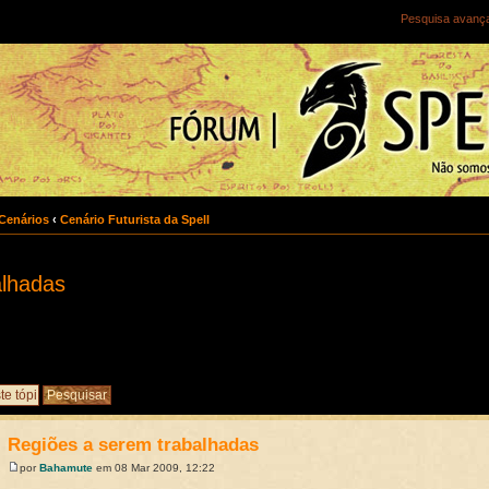
Pesquisa avanç
Cenários
‹
Cenário Futurista da Spell
alhadas
Regiões a serem trabalhadas
por
Bahamute
em 08 Mar 2009, 12:22