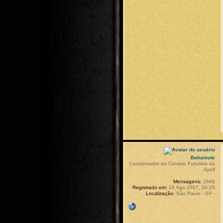
Bahamute
Coordenador do Cenário Futurista da
Spell
Mensagens:
2848
Registrado em:
26 Ago 2007, 00:25
Localização:
São Paulo - SP -