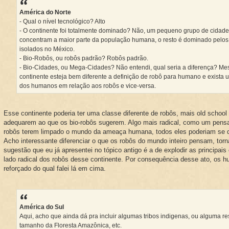
América do Norte
- Qual o nível tecnológico? Alto
- O continente foi totalmente dominado? Não, um pequeno grupo de cidad
concentram a maior parte da população humana, o resto é dominado pelos
isolados no México.
- Bio-Robôs, ou robôs padrão? Robôs padrão.
- Bio-Cidades, ou Mega-Cidades? Não entendi, qual seria a diferença? Me
continente esteja bem diferente a definição de robô para humano e exista 
dos humanos em relação aos robôs e vice-versa.
Esse continente poderia ter uma classe diferente de robôs, mais old school
adequarem ao que os bio-robôs sugerem. Algo mais radical, como um pens
robôs terem limpado o mundo da ameaça humana, todos eles poderiam se des
Acho interessante diferenciar o que os robôs do mundo inteiro pensam, torn
sugestão que eu já apresentei no tópico antigo é a de explodir as principai
lado radical dos robôs desse continente. Por consequência desse ato, os 
reforçado do qual falei lá em cima.
América do Sul
Aqui, acho que ainda dá pra incluir algumas tribos indigenas, ou alguma r
tamanho da Floresta Amazônica, etc.