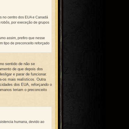
es no centro dos EUA e Canadá
 robôs, por execeção de grupos
smo assim, prefiro que nesse
um tipo de preconceito reforçado
 no sentido de não se
amento de que depois dos
ligar e parar de funcionar.
a-os mais realísticos. Outra
s cidades dos EUA, reforçando o
humanos teriam o preconceito
esistencia humana, devido ao