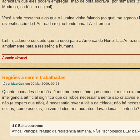
acreditam que eles podem empregar "mão de obra escrava" por humanos (c
Madruga, no tópico original).
Você ainda ressaltou algo que o Lumine vinha falando (ao qual me agradou 
diversificação de I.As, cada região tendo uma I.A. diferente...
Enfim, adorei o conceito que tu usou para a América do Norte. E a Amazôni
amplamente para a resistência humana.
Aquele abraço!
Regiões a serem trabalhadas
por
Madrüga
em 09 Mar 2009, 00:28
Quanto a cidades de robôs: é mesmo necessário que o conceito seja exata
inteligência artificial significa que os robôs necessariamente são criativos 
não (e espero que não), é necessário rever a idéia da cidade; não há nece
coisas, como escolas, universidades, restaurantes, lavanderias... entende?
Baha escreveu:
Africa: Principal refugio da resistencia humana. Nível tecnologico BEM baix