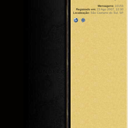
Mensagens:
10153
Registrado em:
23 Ago 2007, 12:30
Localização:
São Caetano do Sul, SP