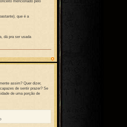
onceito mencionado pelo
bastante), que é a
a, dá pra ser usada
mente assim? Quer dizer,
e capazes de sentir prazer? Se
ssidade de uma porção de
o