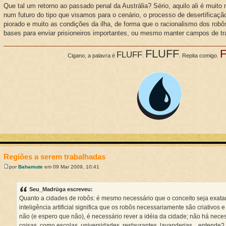
Que tal um retorno ao passado penal da Austrália? Sério, aquilo ali é muito
num futuro do tipo que visamos para o cenário, o processo de desertificação
piorado e muito as condições da ilha, de forma que o racionalismo dos robô
bases para enviar prisioneiros importantes, ou mesmo manter campos de tr
FLUFF
FLUFF
Cigano, a palavra é
.
. Repita comigo.
Regiões a serem trabalhadas
por
Bahamute
em 09 Mar 2009, 10:41
Seu_Madrüga escreveu:
Quanto a cidades de robôs: é mesmo necessário que o conceito seja exata
inteligência artificial significa que os robôs necessariamente são criativos
não (e espero que não), é necessário rever a idéia da cidade; não há nec
coisas, como escolas, universidades, restaurantes, lavanderias... entende?