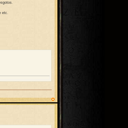
esgotos.
e etc.