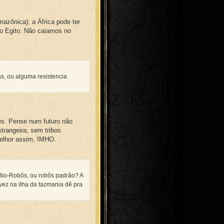
azônica); a África pode ter
 o Egito. Não caiamos no
as, ou alguma resistencia
rés. Pense num futuro não
trangeira; sem tribos
elhor assim, IMHO.
 Bio-Robôs, ou robôs padrão? A
ez na ilha da tazmania dê pra