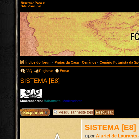
Retornar Para o
Site Principal
Índice do fórum
‹
Pratas da Casa
‹
Cenários
‹
Cenário Futurista da Spe
FAQ
Registrar
Entrar
SISTEMA [E8]
Moderadores:
Bahamute
,
Moderadores
Responder
SISTEMA [E8]
por
Aluriel de Laurants