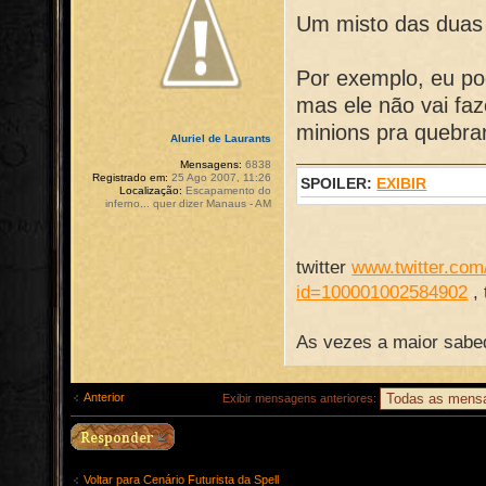
Um misto das duas i
Por exemplo, eu pod
mas ele não vai faz
minions pra quebr
Aluriel de Laurants
Mensagens:
6838
Registrado em:
25 Ago 2007, 11:26
SPOILER:
EXIBIR
Localização:
Escapamento do
inferno... quer dizer Manaus - AM
twitter
www.twitter.com/
id=100001002584902
,
As vezes a maior sabed
Anterior
Exibir mensagens anteriores:
Voltar para Cenário Futurista da Spell