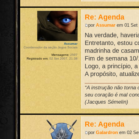
Re: Agenda
por
Assumar
em 01 Set 
Na verdade, haveria
Entretanto, estou 
Assumar
Coordenador da seção Jogos Sociais
madrinha de casame
Mensagens:
2597
Fim de semana 10/1
Registrado em:
02 Set 2007, 21:38
Logo, a princípio,
A propósito, atuali
“A instrução não torna
seu coração é mal conce
(Jacques Sémelin)
Re: Agenda
por
Galardron
em 02 Set