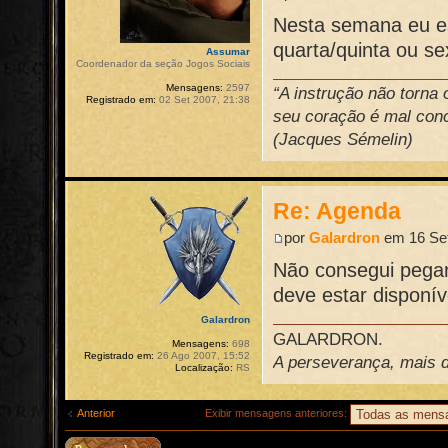
Nesta semana eu es
quarta/quinta ou s
Assumar
Coordenador da seção Jogos Sociais
Mensagens:
2597
“A instrução não torna
Registrado em:
02 Set 2007, 21:38
seu coração é mal conce
(Jacques Sémelin)
Re: Agenda
por
Galardron
em 16 Set
Não consegui pegar
deve estar disponí
Galardron
GALARDRON.
Mensagens:
698
Registrado em:
26 Ago 2007, 15:52
A perseverança, mais do
Localização:
RS
Anterior
Exibir mensagens anteriores: