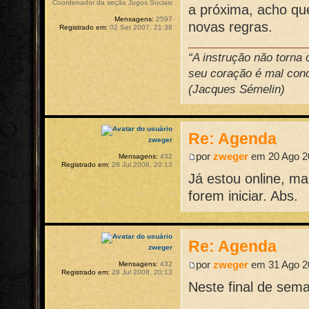
Coordenador da seção Jogos Sociais
a próxima, acho qu
Mensagens:
2597
novas regras.
Registrado em:
02 Set 2007, 21:38
“A instrução não torna
seu coração é mal conce
(Jacques Sémelin)
Re: Agenda
zweger
por
zweger
em 20 Ago 20
Mensagens:
432
Registrado em:
28 Jul 2008, 20:13
Já estou online, 
forem iniciar. Abs.
Re: Agenda
zweger
por
zweger
em 31 Ago 20
Mensagens:
432
Registrado em:
28 Jul 2008, 20:13
Neste final de sem