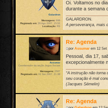
Oi. Voltamos no di
durante a semana q
Galardron
GALARDRON.
Mensagens:
698
Registrado em:
26 Ago 2007, 15:52
A perseverança, mais do
Localização:
RS
Re: Agenda
por
Assumar
em 12 Set 
Pessoal, dia 17, s
excepcionalmente 
Assumar
Coordenador da seção Jogos Sociais
Mensagens:
2597
“A instrução não torna
Registrado em:
02 Set 2007, 21:38
seu coração é mal conce
(Jacques Sémelin)
Re: Agenda
por
Galardron
em 12 Set