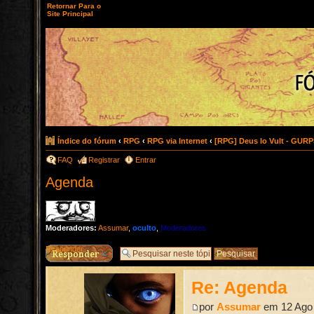
Retornar Para o
Site Principal
Índice do fórum
‹
RPG
‹
RPG via Internet
‹
[RPG] Deus lo Vult - GURP
FAQ
Registrar
Entrar
Agenda
Moderadores:
Assumar
,
oculto
,
Moderadores
Responder
Re: Agenda
por
Assumar
em 12 Ago 