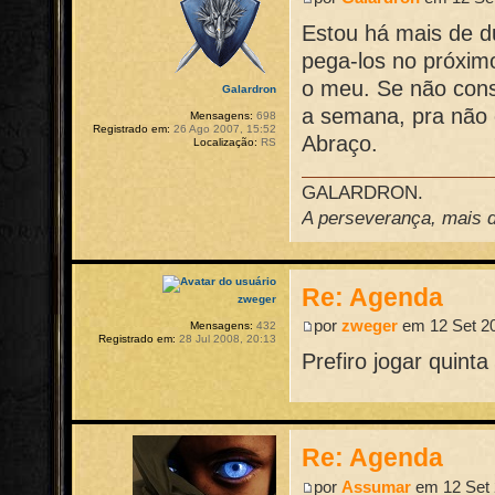
Estou há mais de d
pega-los no próxim
o meu. Se não cons
Galardron
a semana, pra não 
Mensagens:
698
Registrado em:
26 Ago 2007, 15:52
Abraço.
Localização:
RS
GALARDRON.
A perseverança, mais do
Re: Agenda
zweger
por
zweger
em 12 Set 20
Mensagens:
432
Registrado em:
28 Jul 2008, 20:13
Prefiro jogar quint
Re: Agenda
por
Assumar
em 12 Set 