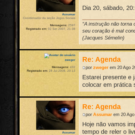
Dia 20, sábado, 20
Assumar
Coordenador da seção Jogos Sociais
“A instrução não torna
Mensagens:
2597
Registrado em:
02 Set 2007, 21:38
seu coração é mal conce
(Jacques Sémelin)
Re: Agenda
zweger
por
zweger
em 20 Ago 20
Mensagens:
432
Registrado em:
28 Jul 2008, 20:13
Estarei presente e
colocar em prática
Re: Agenda
por
Assumar
em 20 Ago 
Hoje não vamos im
tempo de reler o l
Assumar