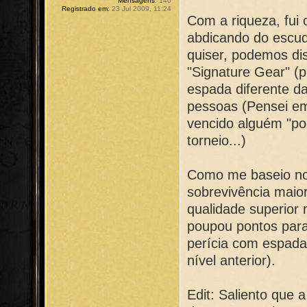
Mensagens:
140
Registrado em:
23 Jul 2009, 11:24
Com a riqueza, fu
abdicando do escud
quiser, podemos di
"Signature Gear" (p
espada diferente d
pessoas (Pensei em 
vencido alguém "po
torneio...)
Como me baseio no 
sobrevivência maio
qualidade superior
poupou pontos para
perícia com espada
nível anterior).
Edit: Saliento que