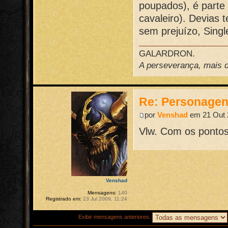
poupados), é parte
cavaleiro). Devias t
sem prejuízo, Sing
GALARDRON.
A perseverança, mais do
Re: Personage
por
Venshad
em 21 Out 
Vlw. Com os pontos
Venshad
Mensagens:
140
Registrado em:
23 Jul 2009, 11:24
Exibir mensagens anteriores: