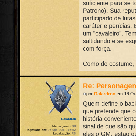
suficiente para se
Patrono). Sua repu
participado de luta
caráter e perícias. 
um "cavaleiro". Te
saltidando e se esq
com força.
Como de costume, d
Re: Personage
por
Galardron
em 19 Out
Quem define o bac
que pretende que o
história convenien
Galardron
sinal de que são qu
Mensagens:
698
Registrado em:
26 Ago 2007, 15:52
eles o GM, estão q
Localização:
RS