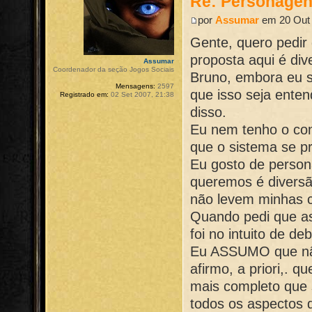
Re: Personage
por
Assumar
em 20 Out 
Gente, quero pedir
proposta aqui é div
Assumar
Coordenador da seção Jogos Sociais
Bruno, embora eu s
Mensagens:
2597
que isso seja ente
Registrado em:
02 Set 2007, 21:38
disso.
Eu nem tenho o con
que o sistema se pr
Eu gosto de person
queremos é diversã
não levem minhas c
Quando pedi que a
foi no intuito de 
Eu ASSUMO que não
afirmo, a priori,. 
mais completo que 
todos os aspectos d