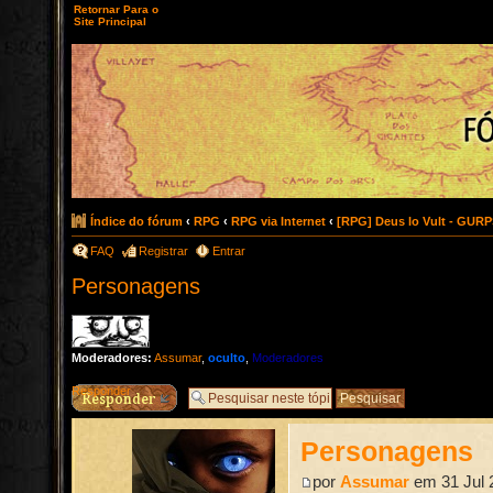
Retornar Para o
Site Principal
Índice do fórum
‹
RPG
‹
RPG via Internet
‹
[RPG] Deus lo Vult - GURP
FAQ
Registrar
Entrar
Personagens
Moderadores:
Assumar
,
oculto
,
Moderadores
Responder
Personagens
por
Assumar
em 31 Jul 