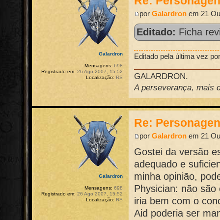
Re: Personage
por
Galardron
em 21 Out
Editado:
Ficha rev
Galardron
Editado pela última vez po
Mensagens:
698
Registrado em:
26 Ago 2007, 15:52
GALARDRON.
Localização:
RS
A perseverança, mais do
Re: Personage
por
Galardron
em 21 Out
Gostei da versão e
adequado e suficien
minha opinião, pod
Galardron
Physician: não são 
Mensagens:
698
Registrado em:
26 Ago 2007, 15:52
iria bem com o conc
Localização:
RS
Aid poderia ser man