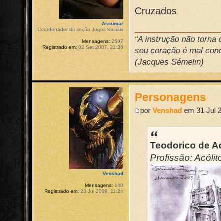
Cruzados
Assumar
Coordenador da seção Jogos Sociais
“A instrução não torna
Mensagens:
2597
Registrado em:
02 Set 2007, 21:38
seu coração é mal conce
(Jacques Sémelin)
Personagens
por
Venshad
em 31 Jul 2
Teodorico de A
Profissão: Acólit
Venshad
Mensagens:
140
Registrado em:
23 Jul 2009, 11:24