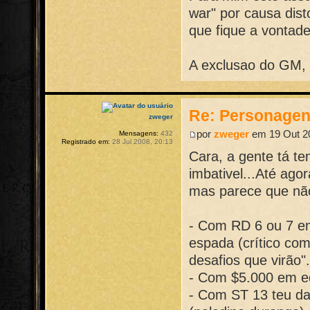
war" por causa dist
que fique a vontade
A exclusao do GM,
Re: Personage
zweger
por
zweger
em 19 Out 20
Mensagens:
432
Registrado em:
28 Jul 2008, 20:13
Cara, a gente tá te
imbativel...Até ago
mas parece que não
- Com RD 6 ou 7 em
espada (crítico com
desafios que virão"
- Com $5.000 em eq
- Com ST 13 teu da