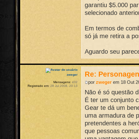
garantiu $5.000 pa
selecionado anteri
Em termos de comb
só já me retira a p
Aguardo seu parece
Re: Personage
zweger
por
zweger
em 18 Out 20
Mensagens:
432
Registrado em:
28 Jul 2008, 20:13
Não é só questão de
É ter um conjunto 
Gear te dá um bene
uma armadura de pl
pretendentes a her
que pessoas comuns
uma vantagem que 