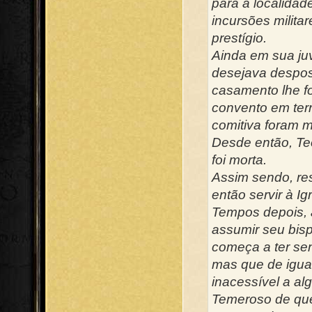
para a localidad
incursões militar
prestígio.
Ainda em sua ju
desejava despos
casamento lhe fo
convento em terr
comitiva foram m
Desde então, Te
foi morta.
Assim sendo, res
então servir à I
Tempos depois, 
assumir seu bis
começa a ter sen
mas que de igua
inacessível a al
Temeroso de que 