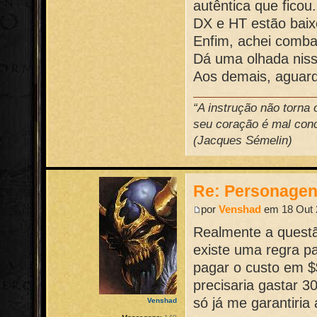
autêntica que ficou.
DX e HT estão baix
Enfim, achei comb
Dá uma olhada niss
Aos demais, aguard
“A instrução não torna
seu coração é mal conce
(Jacques Sémelin)
Re: Personage
por
Venshad
em 18 Out 
Realmente a questão
existe uma regra p
pagar o custo em $
precisaria gastar 3
só já me garantiria 
Venshad