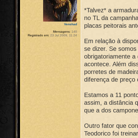
*Talvez* a armadura
no TL da campanha,
placas peitorais ant
Venshad
Mensagens:
140
Registrado em:
23 Jul 2009, 11:24
Em relação à dispon
se dizer. Se somos
obrigatoriamente a
acontece. Além dis
porretes de madeir
diferença de preç
Estamos a 11 ponto
assim, a distância
que a dos campone
Outro fator que co
Teodorico foi trein