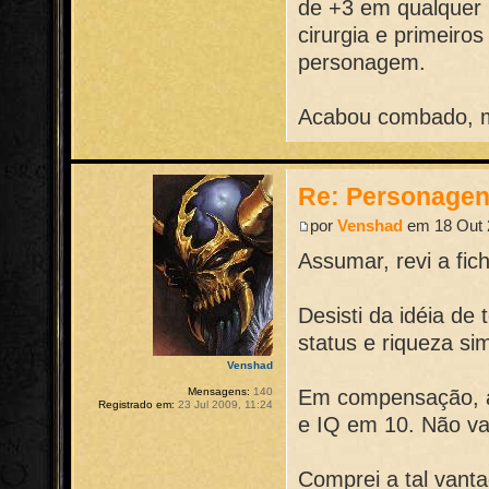
de +3 em qualquer 
cirurgia e primeiro
personagem.
Acabou combado, m
Re: Personage
por
Venshad
em 18 Out 
Assumar, revi a fic
Desisti da idéia de
status e riqueza si
Venshad
Em compensação, a
Mensagens:
140
Registrado em:
23 Jul 2009, 11:24
e IQ em 10. Não va
Comprei a tal vant