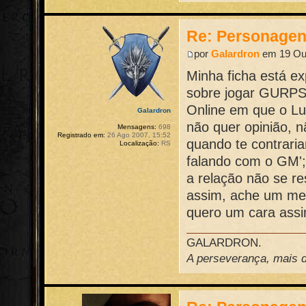
Re: Personage
por
Galardron
em 19 Out
Minha ficha está 
sobre jogar GURPS,
Online em que o Lu
Galardron
não quer opinião, 
Mensagens:
698
Registrado em:
26 Ago 2007, 15:52
quando te contraria
Localização:
RS
falando com o GM'; 
a relação não se re
assim, ache um mest
quero um cara ass
GALARDRON.
A perseverança, mais do