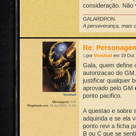
consideração. Não v
GALARDRON.
A perseverança, mais do
Re: Personage
por
Venshad
em 19 Out 
Gala, quem define 
autorizacao do GM.
justificar qualque
aprovado pelo GM
ponto pacifico.
Venshad
Mensagens:
140
Registrado em:
23 Jul 2009, 11:24
A questao e sobre 
adquirida e se ela 
ponto revi a ficha
B ou C que se sent