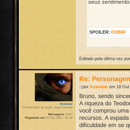
seus sentimento
SPOILER:
EXIBIR
Editado pela última vez po
Re: Personage
por
Assumar
em 18 Out 
Bruno, sendo since
A riqueza do Teodor
Assumar
Coordenador da seção Jogos Sociais
você comprou uma 
Mensagens:
2597
recursos. A espada
Registrado em:
02 Set 2007, 21:38
dificuldade em se q