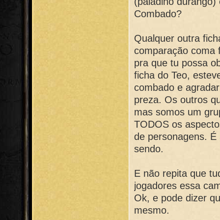
(paladino durango)
Combado?
Qualquer outra fic
comparação coma fi
pra que tu possa ob
ficha do Teo, estev
combado e agradar 
preza. Os outros q
mas somos um grupo
TODOS os aspectos
de personagens. É 
sendo.
E não repita que t
jogadores essa ca
Ok, e pode dizer qu
mesmo.