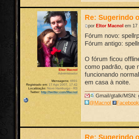
Re: Sugerindo o
por
Eltor Macnol
em 17 
Fórum novo: spellr
Fórum antigo: spell
O fórum ficou offli
como padrão, que nã
Eltor Macnol
funcionando normal
Administrador
em casa à noite.
Mensagens:
6691
Registrado em:
17 Ago 2007, 17:42
Localização:
Novo Hamburgo - RS
Twitter:
http://twitter.com/Macnol
Gmail/gtalk/MSN: g
@Macnol
Faceboo
Re: Sugerindo o