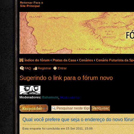
Retornar Para o
Site Principal
Índice do fórum
‹
Pratas da Casa
‹
Cenários
‹
Cenário Futurista da Spe
FAQ
Registrar
Entrar
Sugerindo o link para o fórum novo
Moderadores:
Bahamute
,
Moderadores
Responder
Qual você prefere que seja o endereço do novo fór
Esta enquete foi concluída em 15 Set 2011, 15:06