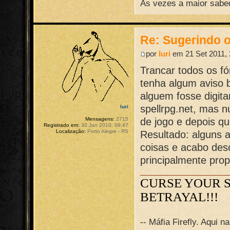
As vezes a maior sabed
Re: Sugerindo o
por
Iuri
em 21 Set 2011, 
Trancar todos os fó
tenha algum aviso 
alguem fosse digita
spellrpg.net, mas 
Iuri
de jogo e depois q
Mensagens:
2715
Registrado em:
30 Jan 2010, 09:47
Localização:
Porto Alegre - RS
Resultado: alguns a
coisas e acabo des
principalmente prop
CURSE YOUR 
BETRAYAL!!!
-- Máfia Firefly. Aqui 