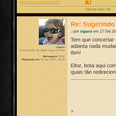
http://www.spellrpg.com.br/v4
3
Total de votos : 69
Re: Sugerindo 
por
cigano
em 17 Set 20
Tem que concertar 
adianta nada mudar
cigano
Coordenador da seção Jogos Sociais
tbm!
Mensagens:
5508
Registrado em:
25 Ago 2007, 16:43
Eltor, bota aqui co
quais tão redirecio
?