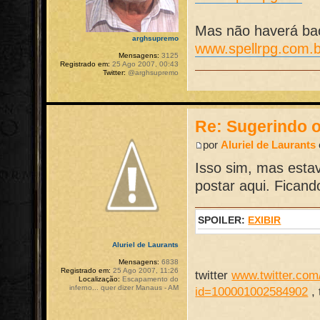
Mas não haverá back
arghsupremo
www.spellrpg.com.b
Mensagens:
3125
Registrado em:
25 Ago 2007, 00:43
Twitter:
@arghsupremo
Re: Sugerindo o
por
Aluriel de Laurants
Isso sim, mas estav
postar aqui. Ficand
SPOILER:
EXIBIR
Aluriel de Laurants
Mensagens:
6838
Registrado em:
25 Ago 2007, 11:26
twitter
www.twitter.com/
Localização:
Escapamento do
inferno... quer dizer Manaus - AM
id=100001002584902
,