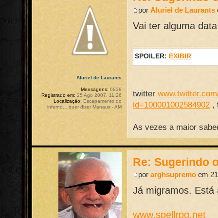
por
Aluriel de Laurants
Vai ter alguma data
SPOILER:
EXIBIR
Aluriel de Laurants
Mensagens:
6838
twitter
www.twitter.com/
Registrado em:
25 Ago 2007, 11:26
Localização:
Escapamento do
id=100001002584902
,
inferno... quer dizer Manaus - AM
As vezes a maior sabed
Re: Sugerindo o
por
arghsupremo
em 21 
Já migramos. Está 
www.spellrpg.net