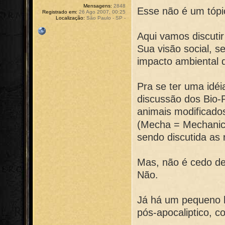
Mensagens:
2848
Esse não é um tópic
Registrado em:
26 Ago 2007, 00:25
Localização:
São Paulo - SP -
Aqui vamos discuti
Sua visão social, 
impacto ambiental 
Pra se ter uma idé
discussão dos Bio-
animais modificado
(Mecha = Mechanic
sendo discutida as
Mas, não é cedo de
Não.
Já há um pequeno 
pós-apocaliptico, 