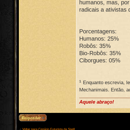
humanos, mas, por 
radicais a ativista
Porcentagens:
Humanos: 25%
Robôs: 35%
Bio-Robôs: 35%
Ciborgues: 05%
¹
Enquanto escrevia, l
Mechanimais. Então, a
Aquele abraço!
Voltar para Cenário Futurista da Spell