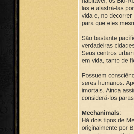
habitável, os Bio-
las e alastrá-las 
vida e, no decorrer
para que eles mes
São bastante pacíf
verdadeiras cidade
Seus centros urban
em vida, tanto de f
Possuem consciênci
seres humanos. Ape
imortais. Ainda as
considerá-los paras
Mechanimals
:
Há dois tipos de M
originalmente por B