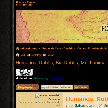
Retornar Para o
Site Principal
Índice do fórum
‹
Pratas da Casa
‹
Cenários
‹
Cenário Futurista da Spe
FAQ
Registrar
Entrar
Humanos, Robôs, Bio-Robôs, Mechanimals
Moderadores:
Bahamute
,
Moderadores
Responder
Humanos, Robô
Bahamute
Coordenador do Cenário Futurista da
por
Bahamute
em 04 Dez
Spell