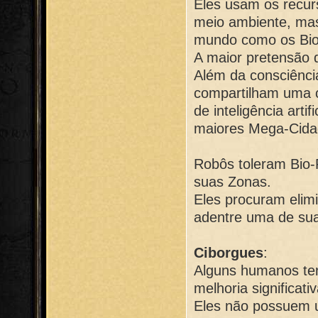
Eles usam os recur
meio ambiente, mas
mundo como os Bi
A maior pretensão 
Além da consciênci
compartilham uma c
de inteligência arti
maiores Mega-Cida
Robôs toleram Bio
suas Zonas.
Eles procuram elim
adentre uma de sua
Ciborgues
:
Alguns humanos te
melhoria significat
Eles não possuem 