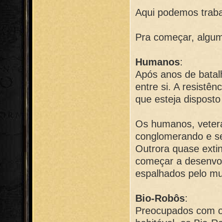
Aqui podemos traba
Pra começar, algum
Humanos
:
Após anos de batal
entre si. A resist
que esteja disposto
Os humanos, vetera
conglomerando e s
Outrora quase exti
começar a desenvo
espalhados pelo m
Bio-Robôs
:
Preocupados com o