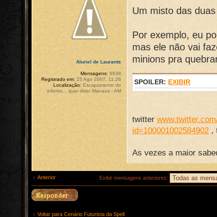
Um misto das duas i
Por exemplo, eu pod
mas ele não vai faz
minions pra quebr
Aluriel de Laurants
Mensagens:
6838
Registrado em:
25 Ago 2007, 11:26
SPOILER:
EXIBIR
Localização:
Escapamento do
inferno... quer dizer Manaus - AM
twitter
www.twitter.com/
id=100001002584902
,
As vezes a maior sabed
Anterior
Exibir mensagens anteriores:
Voltar para Cenário Futurista da Spell