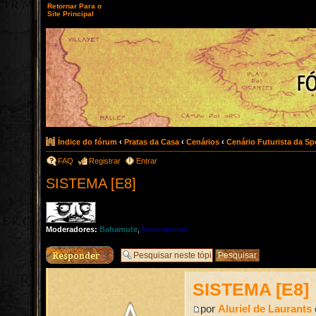
Retornar Para o
Site Principal
Índice do fórum
‹
Pratas da Casa
‹
Cenários
‹
Cenário Futurista da Spe
FAQ
Registrar
Entrar
SISTEMA [E8]
Moderadores:
Bahamute
,
Moderadores
Responder
SISTEMA [E8]
por
Aluriel de Laurants