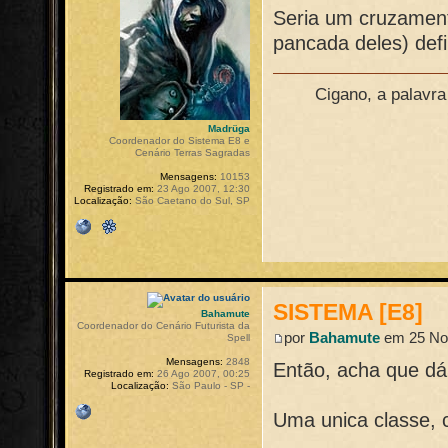
Seria um cruzament
pancada deles) defi
Cigano, a palavr
Madrüga
Coordenador do Sistema E8 e
Cenário Terras Sagradas
Mensagens:
10153
Registrado em:
23 Ago 2007, 12:30
Localização:
São Caetano do Sul, SP
SISTEMA [E8]
Bahamute
Coordenador do Cenário Futurista da
por
Bahamute
em 25 Nov
Spell
Mensagens:
2848
Então, acha que dá 
Registrado em:
26 Ago 2007, 00:25
Localização:
São Paulo - SP -
Uma unica classe, 