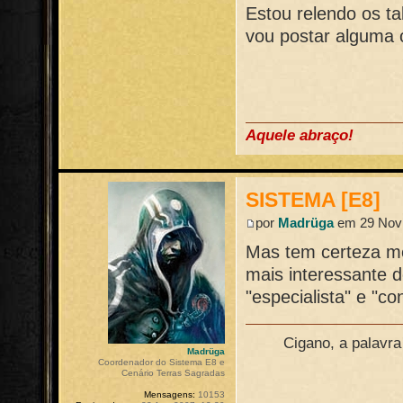
Estou relendo os t
vou postar alguma c
Aquele abraço!
SISTEMA [E8]
por
Madrüga
em 29 Nov 
Mas tem certeza me
mais interessante d
"especialista" e "co
Cigano, a palavr
Madrüga
Coordenador do Sistema E8 e
Cenário Terras Sagradas
Mensagens:
10153