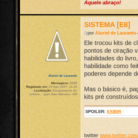
Aquele abraço!
SISTEMA [E8]
por
Aluriel de Laurants
Ele trocou kits de 
pontos de ciração 
habilidades do livr
habilidade como fei
poderes depende do
Aluriel de Laurants
Mensagens:
6838
Registrado em:
25 Ago 2007, 11:26
Mas o básico é, pag
Localização:
Escapamento do
inferno... quer dizer Manaus - AM
kits pré construído
SPOILER:
EXIBIR
twitter
www.twitter.com/