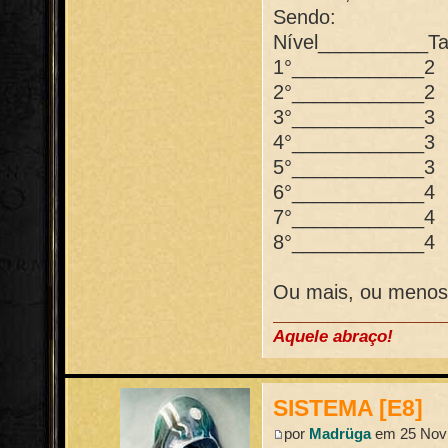
Sendo:
Nível__________Ta
1°____________2
2°____________2
3°____________3
4°____________3
5°____________3
6°____________4
7°____________4
8°____________4
Ou mais, ou menos,
Aquele abraço!
SISTEMA [E8]
por
Madrüga
em 25 Nov 