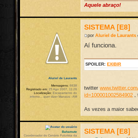
Aquele abraço!
SISTEMA [E8]
por
Aluriel de Laurants
Aí funciona.
SPOILER:
EXIBIR
Aluriel de Laurants
Mensagens:
6838
twitter
www.twitter.com/
Registrado em:
25 Ago 2007, 11:26
Localização:
Escapamento do
id=100001002584902
,
inferno... quer dizer Manaus - AM
As vezes a maior sabed
SISTEMA [E8]
Bahamute
Coordenador do Cenário Futurista da