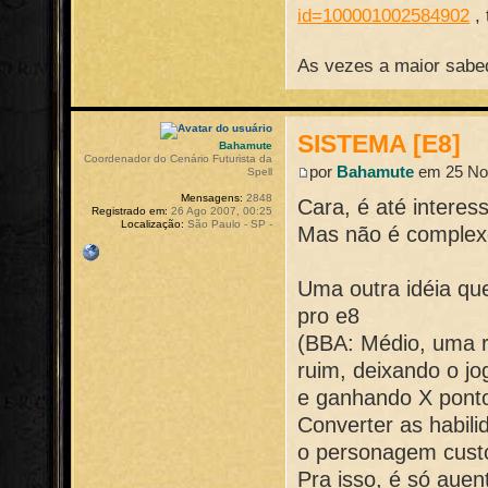
id=100001002584902
,
As vezes a maior sabed
SISTEMA [E8]
Bahamute
Coordenador do Cenário Futurista da
por
Bahamute
em 25 Nov
Spell
Mensagens:
2848
Cara, é até interes
Registrado em:
26 Ago 2007, 00:25
Localização:
São Paulo - SP -
Mas não é complex
Uma outra idéia que
pro e8
(BBA: Médio, uma re
ruim, deixando o jo
e ganhando X pontos
Converter as habili
o personagem custo
Pra isso, é só auen