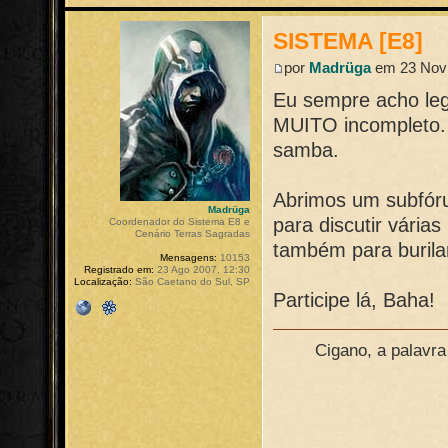
SISTEMA [E8]
por
Madrüga
em 23 Nov 
Eu sempre acho lega
MUITO incompleto. 
samba.
Abrimos um subfór
Madrüga
para discutir vári
Coordenador do Sistema E8 e
Cenário Terras Sagradas
também para burilar
Mensagens:
10153
Registrado em:
23 Ago 2007, 12:30
Localização:
São Caetano do Sul, SP
Participe lá, Baha!
Cigano, a palavr