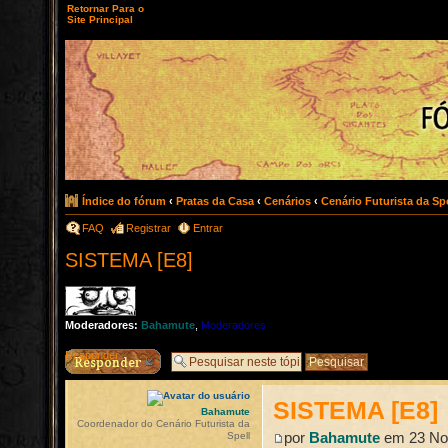
Retornar Para o
Site Principal
Índice do fórum
‹
Pratas da Casa
‹
Cenários
‹
Cenário Futurista da Spe
FAQ
Registrar
Entrar
SISTEMA [E8]
Moderadores:
Bahamute
,
Moderadores
Responder
SISTEMA [E8]
Bahamute
Coordenador do Cenário Futurista da
por
Bahamute
em 23 Nov
Spell