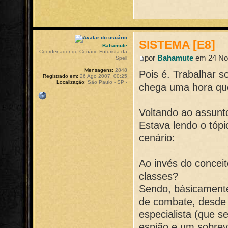
SISTEMA [E8]
Bahamute
Coordenador do Cenário Futurista da
por
Bahamute
em 24 Nov
Spell
Mensagens:
2848
Pois é. Trabalhar s
Registrado em:
26 Ago 2007, 00:25
Localização:
São Paulo - SP -
chega uma hora qu
Voltando ao assunt
Estava lendo o tópi
cenário:
Ao invés do conceit
classes?
Sendo, básicamente
de combate, desde 
especialista (que s
espião e um sobrev