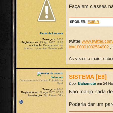
Faça em classes não
SPOILER:
EXIBIR
Aluriel de Laurants
Mensagens:
6838
twitter
www.twitter.com/
Registrado em:
25 Ago 2007, 11:26
Localização:
Escapamento do
id=100001002584902
,
inferno... quer dizer Manaus - AM
As vezes a maior sabed
SISTEMA [E8]
Bahamute
Coordenador do Cenário Futurista da
por
Bahamute
em 24 Nov
Spell
Mensagens:
2848
Não manjo nada d
Registrado em:
26 Ago 2007, 00:25
Localização:
São Paulo - SP -
Poderia dar um par