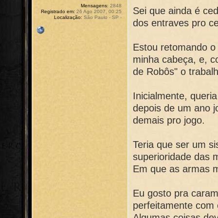
Mensagens:
2848
Sei que ainda é ce
Registrado em:
26 Ago 2007, 00:25
Localização:
São Paulo - SP -
dos entraves pro ce
Estou retomando o p
minha cabeça, e, c
de Robôs" o trabalh
Inicialmente, queri
depois de um ano jo
demais pro jogo.
Teria que ser um s
superioridade das 
Em que as armas mo
Eu gosto pra cara
perfeitamente com 
Algumas coisas dev