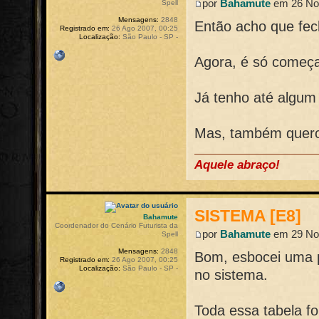
por
Bahamute
em 26 Nov
Spell
Mensagens:
2848
Então acho que fe
Registrado em:
26 Ago 2007, 00:25
Localização:
São Paulo - SP -
Agora, é só começar
Já tenho até algum
Mas, também quero 
Aquele abraço!
SISTEMA [E8]
Bahamute
Coordenador do Cenário Futurista da
por
Bahamute
em 29 Nov
Spell
Mensagens:
2848
Bom, esbocei uma p
Registrado em:
26 Ago 2007, 00:25
Localização:
São Paulo - SP -
no sistema.
Toda essa tabela f