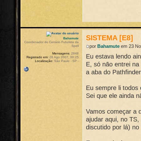
SISTEMA [E8]
Bahamute
Coordenador do Cenário Futurista da
por
Bahamute
em 23 Nov
Spell
Mensagens:
2848
Eu estava lendo a
Registrado em:
26 Ago 2007, 00:25
Localização:
São Paulo - SP -
E, só não entrei n
a aba do Pathfinder 
Eu sempre li todos
Sei que ele ainda 
Vamos começar a di
ajudar aqui, no TS,
discutido por lá) no 