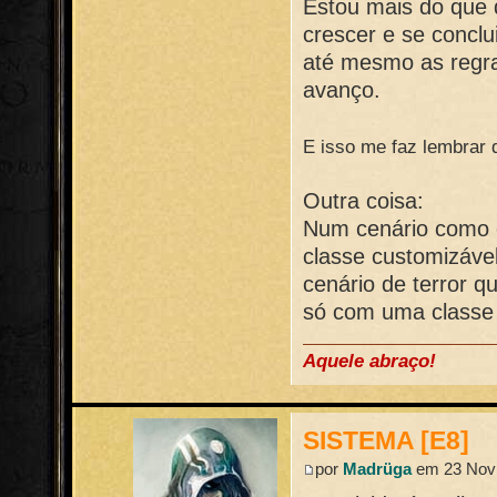
Estou mais do que d
crescer e se conclu
até mesmo as regra
avanço.
E isso me faz lembrar q
Outra coisa:
Num cenário como e
classe customizáve
cenário de terror 
só com uma classe 
Aquele abraço!
SISTEMA [E8]
por
Madrüga
em 23 Nov 