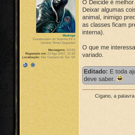
O Deicide é melhor
Deixar algumas coi
animal, inimigo pr
as classes ficam p
interna).
Madrüga
Coordenador do Sistema E8 e
Cenário Terras Sagradas
O que me interessa
Mensagens:
10153
variado.
Registrado em:
23 Ago 2007, 12:30
Localização:
São Caetano do Sul, SP
Editado:
E toda aj
deve saber.
Cigano, a palavr