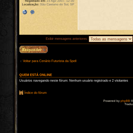
Registrado em:
23 Ago 2007, 12:30
Localização:
São Caetano do Sul, SP
Exibir mensagens anteriores:
Voltar para Cenário Futurista da Spell
QUEM ESTÁ ONLINE
Usuários navegando neste fórum: Nenhum usuário registrado e 2 visitantes
Índice do fórum
Powered by
phpBB
©
Tradu