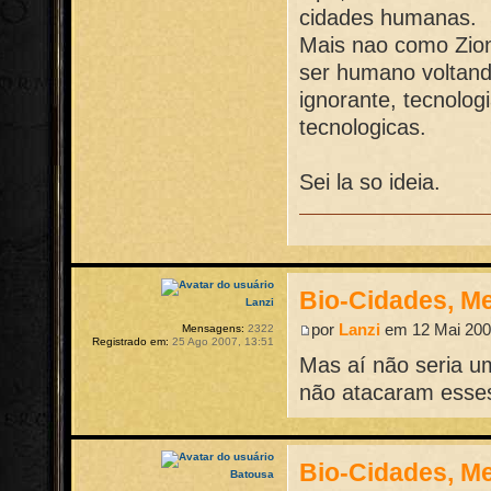
cidades humanas.
Mais nao como Zion
ser humano voltand
ignorante, tecnolo
tecnologicas.
Sei la so ideia.
Bio-Cidades, M
Lanzi
por
Lanzi
em 12 Mai 200
Mensagens:
2322
Registrado em:
25 Ago 2007, 13:51
Mas aí não seria um
não atacaram esses
Bio-Cidades, M
Batousa