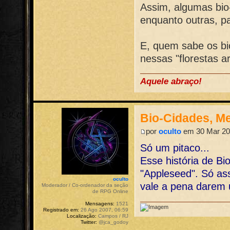
Assim, algumas bio
enquanto outras, pa
E, quem sabe os bi
nessas "florestas art
Aquele abraço!
Bio-Cidades, M
por
oculto
em 30 Mar 20
Só um pitaco...
Esse história de 
"Appleseed". Só ass
oculto
vale a pena darem 
Moderador / Co-ordenador da seção
de RPG Online
Mensagens:
1521
Registrado em:
26 Ago 2007, 06:59
Localização:
Campos / RJ
Twitter:
@jca_godoy