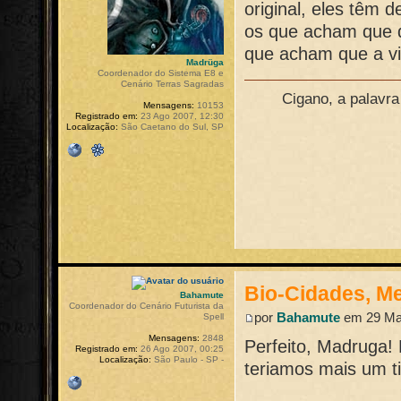
original, eles têm 
os que acham que d
que acham que a vig
Madrüga
Coordenador do Sistema E8 e
Cenário Terras Sagradas
Cigano, a palavr
Mensagens:
10153
Registrado em:
23 Ago 2007, 12:30
Localização:
São Caetano do Sul, SP
Bio-Cidades, M
Bahamute
Coordenador do Cenário Futurista da
por
Bahamute
em 29 Mar
Spell
Mensagens:
2848
Perfeito, Madruga!
Registrado em:
26 Ago 2007, 00:25
Localização:
São Paulo - SP -
teriamos mais um t