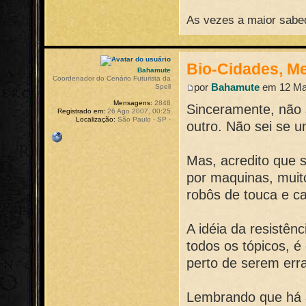
As vezes a maior sabed
Bio-Cidades, M
Bahamute
Coordenador do Cenário Futurista da
por
Bahamute
em 12 Mai
Spell
Mensagens:
2848
Sinceramente, não 
Registrado em:
26 Ago 2007, 00:25
Localização:
São Paulo - SP -
outro. Não sei se u
Mas, acredito que s
por maquinas, muit
robôs de touca e ca
A idéia da resistên
todos os tópicos, 
perto de serem err
Lembrando que há 