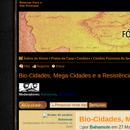
Retornar Para o
Site Principal
Índice do fórum
‹
Pratas da Casa
‹
Cenários
‹
Cenário Futurista da Spe
FAQ
Registrar
Entrar
Bio-Cidades, Mega-Cidades e a Resistênc
Moderadores:
Bahamute
,
Moderadores
Responder
Bio-Cidades, 
Bahamute
Coordenador do Cenário Futurista da
por
Bahamute
em 27 Mar
Spell