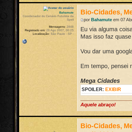
Bio-Cidades, M
Bahamute
Coordenador do Cenário Futurista da
por
Bahamute
em 07 Abr
Spell
Mensagens:
2848
Eu via alguma cois
Registrado em:
26 Ago 2007, 00:25
Localização:
São Paulo - SP -
Mas isso faz quase
Vou dar uma googla
Em tempo, pensei 
Mega Cidades
SPOILER:
EXIBIR
Aquele abraço!
Bio-Cidades, M