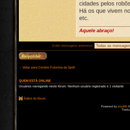
cidades pelos robôs
Há os que vivem no
etc.
Aquele abraço!
Exibir mensagens anteriores:
Voltar para Cenário Futurista da Spell
QUEM ESTÁ ONLINE
Usuários navegando neste fórum: Nenhum usuário registrado e 1 visitante
Índice do fórum
Powered by
phpBB
©
Tradu