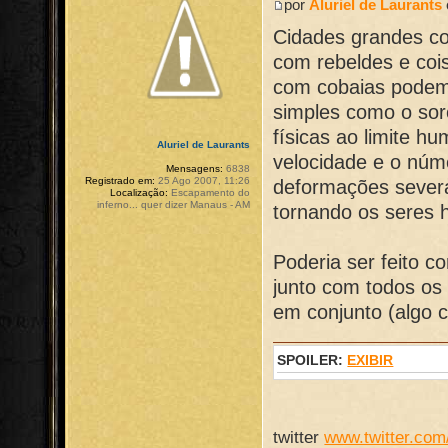
por
Aluriel de Laurants
Cidades grandes c
com rebeldes e coi
com cobaias podem 
simples como o sor
físicas ao limite h
Aluriel de Laurants
velocidade e o núm
Mensagens:
6838
Registrado em:
25 Ago 2007, 11:26
deformações severa
Localização:
Escapamento do
inferno... quer dizer Manaus - AM
tornando os seres 
Poderia ser feito c
junto com todos os
em conjunto (algo 
SPOILER:
EXIBIR
twitter
www.twitter.com/