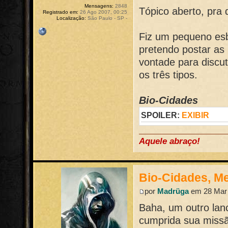
Mensagens:
2848
Tópico aberto, pra d
Registrado em:
26 Ago 2007, 00:25
Localização:
São Paulo - SP -
Fiz um pequeno esb
pretendo postar as
vontade para discu
os três tipos.
Bio-Cidades
SPOILER:
EXIBIR
Aquele abraço!
Bio-Cidades, M
por
Madrüga
em 28 Mar 
Baha, um outro lan
cumprida sua missão