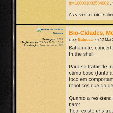
id=100001002584902
,
As vezes a maior sabed
Bio-Cidades, M
Batousa
por
Batousa
em 12 Mai 2
Mensagens:
1780
Registrado em:
03 Fev 2009, 10:10
Localização:
Belo Horizonte / MG
Bahamute, concerte
In the shell.
Para se tratar de 
otima base (tanto 
foco em comportame
roboticos que do de
Quanto a resistenc
nao?
Tipo, existe uns tr