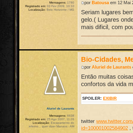
por
Batousa
em 12 Mai 2
Mensagens:
1780
Registrado em:
03 Fev 2009, 10:10
Localização:
Belo Horizonte / MG
Seriam lugares bem
gelo.( Lugares ond
mais dificil, com p
Bio-Cidades, M
por
Aluriel de Laurants
Então muitas coisa
confortos da vida 
SPOILER:
EXIBIR
Aluriel de Laurants
Mensagens:
6838
Registrado em:
25 Ago 2007, 11:26
twitter
www.twitter.com/
Localização:
Escapamento do
inferno... quer dizer Manaus - AM
id=100001002584902
,