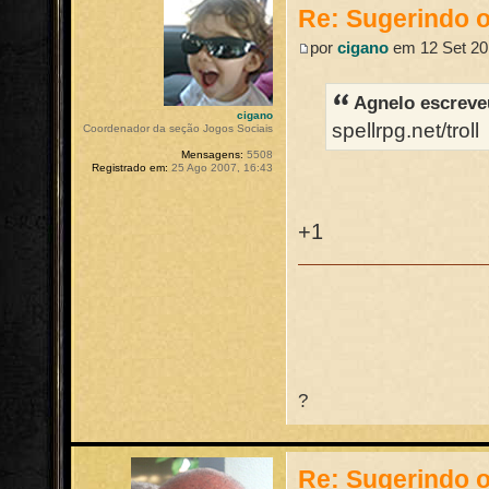
Re: Sugerindo o
por
cigano
em 12 Set 20
Agnelo escreve
cigano
spellrpg.net/troll
Coordenador da seção Jogos Sociais
Mensagens:
5508
Registrado em:
25 Ago 2007, 16:43
+1
?
Re: Sugerindo o