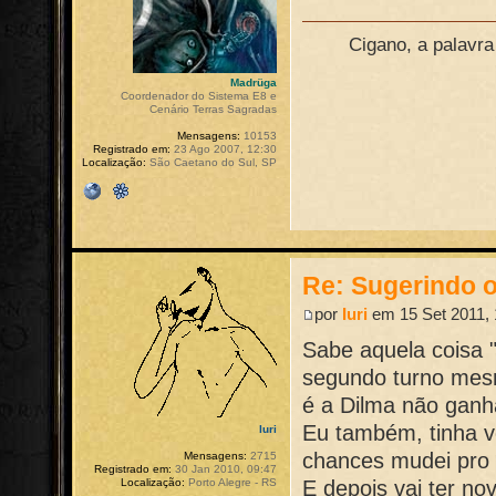
Cigano, a palavr
Madrüga
Coordenador do Sistema E8 e
Cenário Terras Sagradas
Mensagens:
10153
Registrado em:
23 Ago 2007, 12:30
Localização:
São Caetano do Sul, SP
Re: Sugerindo o
por
Iuri
em 15 Set 2011, 
Sabe aquela coisa "
segundo turno mesm
é a Dilma não ganha
Eu também, tinha v
Iuri
chances mudei pro 
Mensagens:
2715
Registrado em:
30 Jan 2010, 09:47
Localização:
Porto Alegre - RS
E depois vai ter no