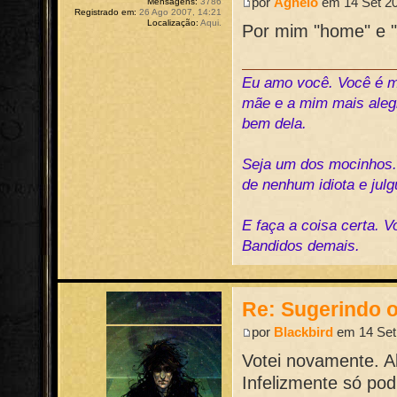
por
Agnelo
em 14 Set 20
Mensagens:
3786
Registrado em:
26 Ago 2007, 14:21
Localização:
Aqui.
Por mim "home" e "s
Eu amo você. Você é me
mãe e a mim mais alegr
bem dela.
Seja um dos mocinhos
de nenhum idiota e jul
E faça a coisa certa. 
Bandidos demais.
Re: Sugerindo o
por
Blackbird
em 14 Set 
Votei novamente. A
Infelizmente só pod