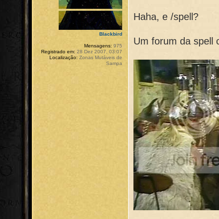
Haha, e /spell?
Blackbird
Um forum da spell co
Mensagens:
975
Registrado em:
28 Dez 2007, 03:07
Localização:
Zonas Mutáveis de
Sampa