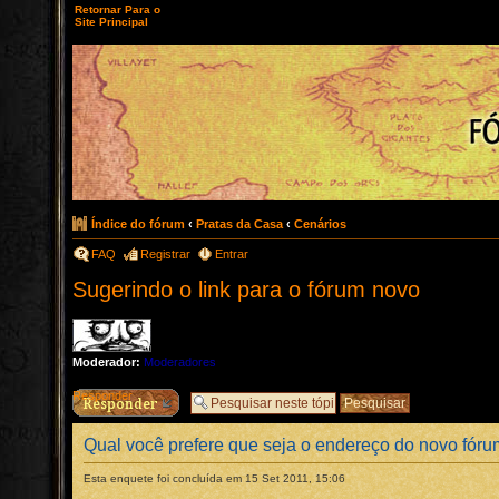
Retornar Para o
Site Principal
Índice do fórum
‹
Pratas da Casa
‹
Cenários
FAQ
Registrar
Entrar
Sugerindo o link para o fórum novo
Moderador:
Moderadores
Responder
Qual você prefere que seja o endereço do novo fór
Esta enquete foi concluída em 15 Set 2011, 15:06