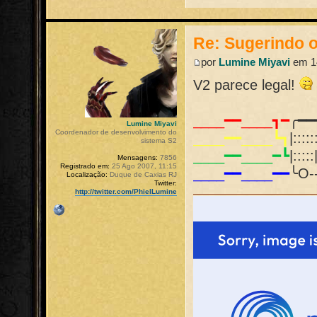
Re: Sugerindo o
por
Lumine Miyavi
em 14
V2 parece legal!
____━━____┓━
╭━━
Lumine Miyavi
Coordenador de desenvolvimento do
____━━____┗┓
|:::
sistema S2
____━━____━┗
|:::
Mensagens:
7856
Registrado em:
25 Ago 2007, 11:15
____━━____━━
╰O-
Localização:
Duque de Caxias RJ
Twitter:
http://twitter.com/PhielLumine