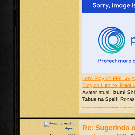
Let's Play de FF8! \o\
A
Blog do Lumine, PhieL
Avatar atual:
Izumi Sh
Tabus na Spell
: Ronass
I return to help burn / Your people's future down / You destroyed my children / You forced my retribution / The batt
Re: Sugerindo o
Agnelo