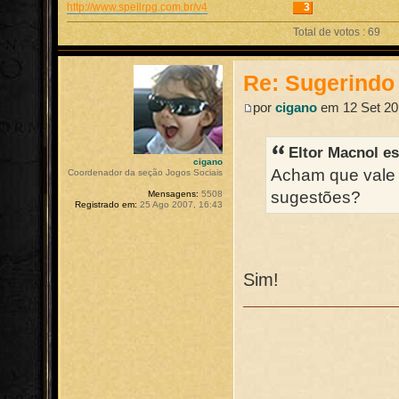
http://www.spellrpg.com.br/v4
3
Total de votos : 69
Re: Sugerindo 
por
cigano
em 12 Set 20
Eltor Macnol e
cigano
Acham que vale 
Coordenador da seção Jogos Sociais
sugestões?
Mensagens:
5508
Registrado em:
25 Ago 2007, 16:43
Sim!