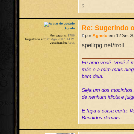
?
Re: Sugerindo o
Agnelo
por
Agnelo
em 12 Set 20
Mensagens:
3786
Registrado em:
26 Ago 2007, 14:21
Localização:
Aqui.
spellrpg.net/troll
Eu amo você. Você é me
mãe e a mim mais alegr
bem dela.
Seja um dos mocinhos
de nenhum idiota e jul
E faça a coisa certa. 
Bandidos demais.