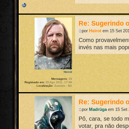
Re: Sugerindo o
por
Heirot
em 15 Set 201
Como provavelmente
invés nas mais popu
Heirot
Mensagens:
19
Registrado em:
26 Ago 2011, 17:48
Localização:
Juazeiro - BA
Re: Sugerindo o
por
Madrüga
em 15 Set 
Pô, cara, se todo 
votar, pra não desp