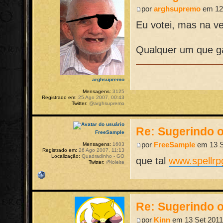
por
arghsupremo
em 12 
Eu votei, mas na ve
Qualquer um que ga
arghsupremo
Mensagens:
3125
Registrado em:
25 Ago 2007, 00:43
Twitter:
@arghsupremo
Re: Sugerindo o
FreeSample
por
FreeSample
em 13 S
Mensagens:
1603
Registrado em:
26 Ago 2007, 11:13
Localização:
Quadradinho - GO
que tal
www.spellrp
Twitter:
@loleite
Re: Sugerindo o
por
Kinn
em 13 Set 2011