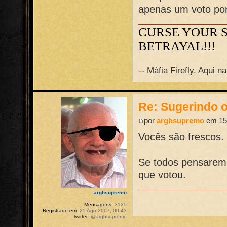
apenas um voto p
CURSE YOUR 
BETRAYAL!!!
-- Máfia Firefly. Aqui 
Re: Sugerindo o
por
arghsupremo
em 15 
Vocês são frescos.
Se todos pensarem 
que votou.
arghsupremo
Mensagens:
3125
Registrado em:
25 Ago 2007, 00:43
Twitter:
@arghsupremo