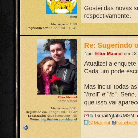
Gostei das novas s
respectivamente.
Kinn
Mensagens:
1338
Registrado em:
15 Set 2007, 18:41
Re: Sugerindo o
por
Eltor Macnol
em 13 
Atualizei a enquete 
Cada um pode escol
Mas incluí todas a
"/troll" e "/b". Sé
Eltor Macnol
que isso vai aparec
Administrador
Mensagens:
6691
Registrado em:
17 Ago 2007, 17:42
Gmail/gtalk/MSN: g
Localização:
Novo Hamburgo - RS
Twitter:
http://twitter.com/Macnol
@Macnol
Faceboo