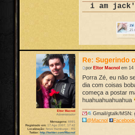
i am jack
Re: Sugerindo o
por
Eltor Macnol
em 14 
Porra Zé, eu não s
dia com coisas boba
começa a postar ma
huahuahuahuahua
Eltor Macnol
Gmail/gtalk/MSN: g
Administrador
@Macnol
Faceboo
Mensagens:
6691
Registrado em:
17 Ago 2007, 17:42
Localização:
Novo Hamburgo - RS
Twitter:
http://twitter.com/Macnol