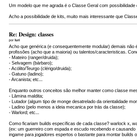
Um modelo que me agrada é o Classe Geral com possibilidade 
Acho a possibilidade de kits, muito mais interessante que Class
Re: Design: classes
por
Iuri
Acho que genérica (e consequentemente modular) demais não é lá
profissões (acho que a maioria) ou talentos/caracteristicas. Con
- Mateiro (ranger/druida);
- Selvagem (bárbaro);
- Acólito/Teurgo (clérigo/druida);
- Gatuno (ladino);
- Arcanista; etc...
Enquanto outros conceitos são melhor manter como classe me
- Lâmina maldita;
- Lutador (algum tipo de monge desatrelado da orientalidade mon
- Ladino (pelo menos a ideia mecanica por trás da classe);
- Warlord; etc...
Como ficariam builds específicas de cada classe? warlock x, w
(ex: um guerreiro com espada e escudo recebendo e causando 
ingame para jogadores espertos o bastante para montar builds o