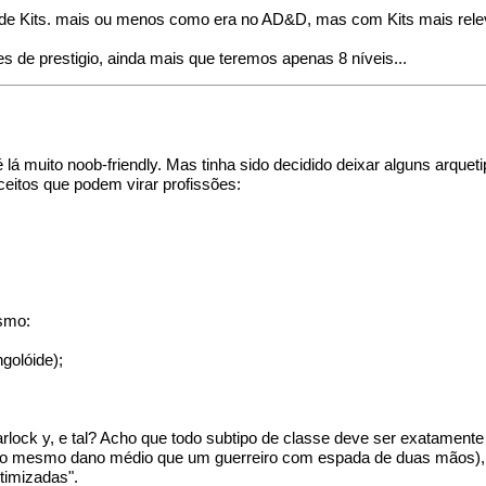
de Kits. mais ou menos como era no AD&D, mas com Kits mais rele
es de prestigio, ainda mais que teremos apenas 8 níveis...
 muito noob-friendly. Mas tinha sido decidido deixar alguns arqueti
ceitos que podem virar profissões:
smo:
golóide);
arlock y, e tal? Acho que todo subtipo de classe deve ser exatamen
o mesmo dano médio que um guerreiro com espada de duas mãos), pa
timizadas".