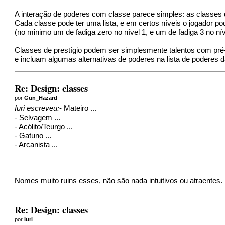
A interação de poderes com classe parece simples: as classes
Cada classe pode ter uma lista, e em certos níveis o jogador po
(no minimo um de fadiga zero no nível 1, e um de fadiga 3 no nív
Classes de prestígio podem ser simplesmente talentos com pré-req
e incluam algumas alternativas de poderes na lista de poderes d
Re: Design: classes
por
Gun_Hazard
Iuri escreveu:
- Mateiro ...
- Selvagem ...
- Acólito/Teurgo ...
- Gatuno ...
- Arcanista ...
Nomes muito ruins esses, não são nada intuitivos ou atraentes.
Re: Design: classes
por
Iuri