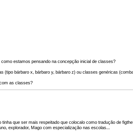
tc, como estamos pensando na concepção inicial de classes?
(tipo bárbaro x, bárbaro y, bárbaro z) ou classes genéricas (combat
m com as classes?
o tinha que ser mais respeitado que colocalo como tradução de figt
no, explorador, Mago com especialização nas escolas...