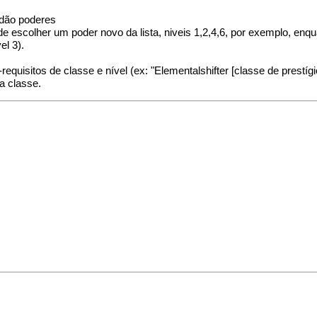
 dão poderes
de escolher um poder novo da lista, niveis 1,2,4,6, por exemplo, enq
el 3).
uisitos de classe e nível (ex: "Elementalshifter [classe de prestígio
a classe.