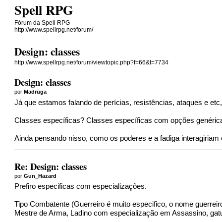
Spell RPG
Fórum da Spell RPG
http://www.spellrpg.net/forum/
Design: classes
http://www.spellrpg.net/forum/viewtopic.php?f=66&t=7734
Design: classes
por
Madrüga
Já que estamos falando de perícias, resistências, ataques e e
Classes específicas? Classes específicas com opções genéricas 
Ainda pensando nisso, como os poderes e a fadiga interagiria
Re: Design: classes
por
Gun_Hazard
Prefiro especificas com especializações.
Tipo Combatente (Guerreiro é muito especifico, o nome guerreir
Mestre de Arma, Ladino com especialização em Assassino, gatu