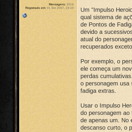
Mensagens:
2014
Registrado em:
01 Set 2007, 23:10
Um "Impulso Heroic
qual sistema de a
de Pontos de Fadiga
devido a sucessivo
atual do personag
recuperados exceto
Por exemplo, o per
ele começa um nov
perdas cumulativas.
o personagem usa s
fadiga extras.
Usar o Impulso Hero
do personagem ao f
de apenas um. No 
descanso curto, o 