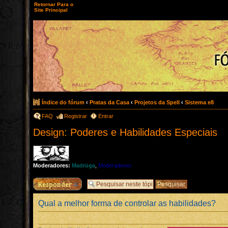
Retornar Para o
Site Principal
Índice do fórum
‹
Pratas da Casa
‹
Projetos da Spell
‹
Sistema e8
FAQ
Registrar
Entrar
Design: Poderes e Habilidades Especiais
Moderadores:
Madrüga
,
Moderadores
Responder
Qual a melhor forma de controlar as habilidades?