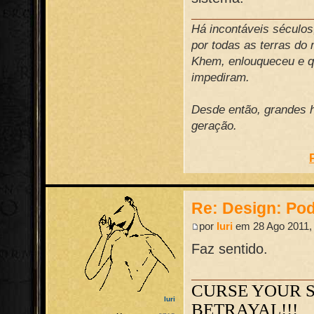
Há incontáveis século
por todas as terras do
Khem, enlouqueceu e qu
impediram.
Desde então, grandes h
geração.
Re: Design: Pod
por
Iuri
em 28 Ago 2011,
Faz sentido.
CURSE YOUR 
Iuri
BETRAYAL!!!