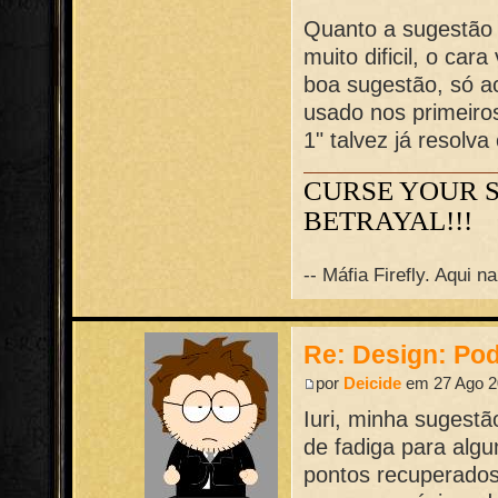
Quanto a sugestão d
muito dificil, o ca
boa sugestão, só a
usado nos primeiro
1" talvez já resolva
CURSE YOUR 
BETRAYAL!!!
-- Máfia Firefly. Aqui 
Re: Design: Pod
por
Deicide
em 27 Ago 2
Iuri, minha sugestã
de fadiga para algum
pontos recuperado