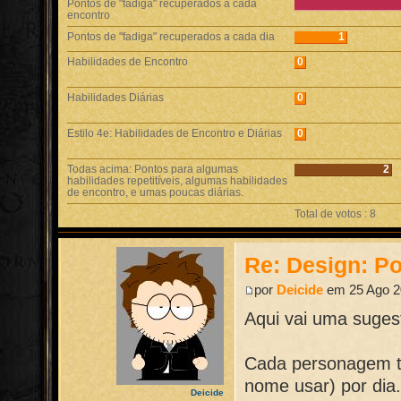
Pontos de "fadiga" recuperados a cada
encontro
Pontos de "fadiga" recuperados a cada dia
1
Habilidades de Encontro
0
Habilidades Diárias
0
Estilo 4e: Habilidades de Encontro e Diárias
0
Todas acima: Pontos para algumas
2
habilidades repetitíveis, algumas habilidades
de encontro, e umas poucas diárias.
Total de votos : 8
Re: Design: Po
por
Deicide
em 25 Ago 2
Aqui vai uma suges
Cada personagem te
nome usar) por dia
Deicide