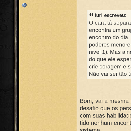
Iuri escreveu:
O cara tá separa
encontra um gru
encontro do dia.
poderes menores 
nivel 1). Mas ain
do que ele espe
crie coragem e 
Não vai ser tão ú
Bom, vai a mesma 
desafio que os pe
com suas habilida
tido nenhum encont
sistema.