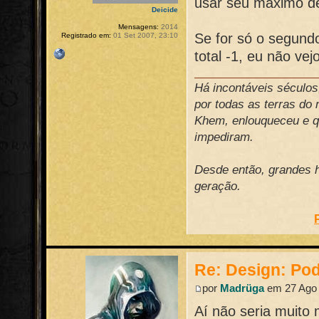
usar seu máximo de
Deicide
Mensagens:
2014
Se for só o segund
Registrado em:
01 Set 2007, 23:10
total -1, eu não ve
Há incontáveis século
por todas as terras do
Khem, enlouqueceu e qu
impediram.
Desde então, grandes h
geração.
Re: Design: Pod
por
Madrüga
em 27 Ago 
Aí não seria muito