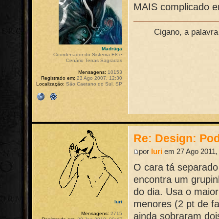
MAIS complicado en
Cigano, a palavr
Madrüga
Coordenador do Sistema E8 e
Cenário Terras Sagradas
Mensagens:
10153
Registrado em:
23 Ago 2007, 12:30
Localização:
São Caetano do Sul, SP
Re: Design: Pod
por
Iuri
em 27 Ago 2011,
O cara tá separado
encontra um grupin
do dia. Usa o maior
menores (2 pt de fa
Iuri
ainda sobraram dois
Mensagens:
2715