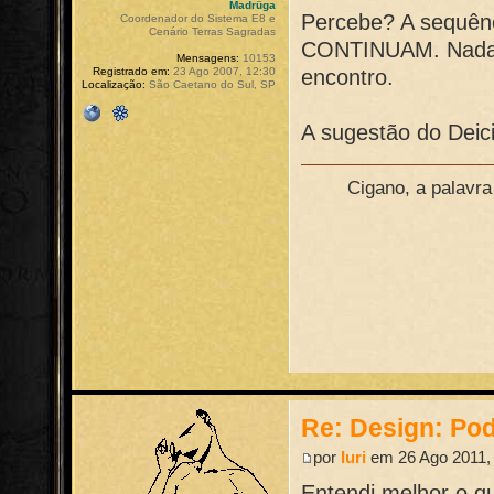
Madrüga
Percebe? A sequênc
Coordenador do Sistema E8 e
Cenário Terras Sagradas
CONTINUAM. Nada 
Mensagens:
10153
encontro.
Registrado em:
23 Ago 2007, 12:30
Localização:
São Caetano do Sul, SP
A sugestão do Deic
Cigano, a palavr
Re: Design: Pod
por
Iuri
em 26 Ago 2011,
Entendi melhor o qu