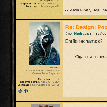
Mensagens:
2715
Registrado em:
30 Jan 2010, 09:47
Localização:
Porto Alegre - RS
-- Máfia Firefly. Aqui 
Re: Design: Pod
por
Madrüga
em 28 Ago 
Então fechamos?
Cigano, a palavr
Madrüga
Coordenador do Sistema E8 e
Cenário Terras Sagradas
Mensagens:
10153
Registrado em:
23 Ago 2007, 12:30
Localização:
São Caetano do Sul, SP