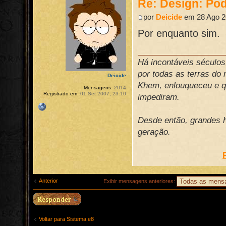
Re: Design: Pod
por
Deicide
em 28 Ago 2
Por enquanto sim.
Há incontáveis século
por todas as terras do
Deicide
Khem, enlouqueceu e qu
Mensagens:
2014
Registrado em:
01 Set 2007, 23:10
impediram.
Desde então, grandes h
geração.
Anterior
Exibir mensagens anteriores:
Voltar para Sistema e8