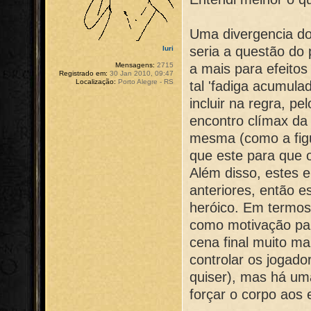
Uma divergencia do
seria a questão do
Iuri
a mais para efeitos
Mensagens:
2715
Registrado em:
30 Jan 2010, 09:47
Localização:
Porto Alegre - RS
tal 'fadiga acumula
incluir na regra, p
encontro clímax da 
mesma (como a fig
que este para que 
Além disso, estes e
anteriores, então e
heróico. Em termos 
como motivação par
cena final muito m
controlar os jogado
quiser), mas há uma 
forçar o corpo aos