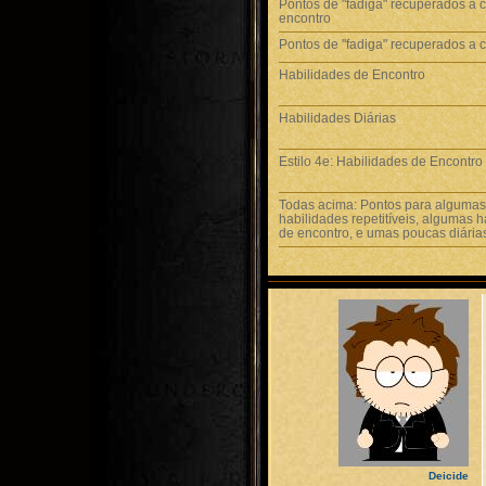
Pontos de "fadiga" recuperados a 
encontro
Pontos de "fadiga" recuperados a 
Habilidades de Encontro
Habilidades Diárias
Estilo 4e: Habilidades de Encontro 
Todas acima: Pontos para algumas
habilidades repetitíveis, algumas 
de encontro, e umas poucas diária
Deicide