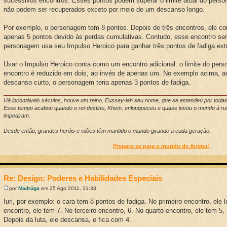
sucessivos encontros. Esses pontos podem superar o limite atual do per
não podem ser recuperados exceto por meio de um descanso longo.
Por exemplo, o personagem tem 8 pontos. Depois de três encontros, ele 
apenas 5 pontos devido às perdas cumulativas. Contudo, esse encontro será 
personagem usa seu Impulso Heroico para ganhar três pontos de fadiga ext
Usar o Impulso Heroico conta como um encontro adicional: o limite do per
encontro é reduzido em dois, ao invés de apenas um. No exemplo acima, a
descanso curto, o personagem teria apenas 3 pontos de fadiga.
Há incontáveis séculos, houve um reino, Eussey-lah seu nome, que se estendeu por toda
Esse tempo acabou quando o rei-destino, Khem, enlouqueceu e quase levou o mundo à ruí
impediram.
Desde então, grandes heróis e vilões têm mantido o mundo girando a cada geração.
Prepare-se para o mundo de Anima!
Re: Design: Poderes e Habilidades Especiais
por
Madrüga
em 25 Ago 2011, 21:33
Iuri, por exemplo: o cara tem 8 pontos de fadiga. No primeiro encontro, ele
encontro, ele tem 7. No terceiro encontro, 6. No quarto encontro, ele tem 5,
Depois da luta, ele descansa, e fica com 4.