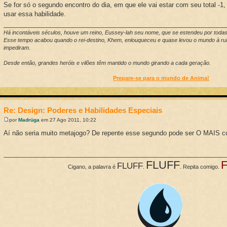
Se for só o segundo encontro do dia, em que ele vai estar com seu total -1
usar essa habilidade.
Há incontáveis séculos, houve um reino, Eussey-lah seu nome, que se estendeu por toda
Esse tempo acabou quando o rei-destino, Khem, enlouqueceu e quase levou o mundo à ruí
impediram.
Desde então, grandes heróis e vilões têm mantido o mundo girando a cada geração.
Prepare-se para o mundo de Anima!
Re: Design: Poderes e Habilidades Especiais
por
Madrüga
em 27 Ago 2011, 10:22
Aí não seria muito metajogo? De repente esse segundo pode ser O MAIS co
FLUFF
FLUFF
Cigano, a palavra é
.
. Repita comigo.