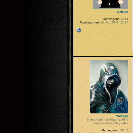
Deicide
Mensagens:
2014
Registrado em:
01 Set 2007, 23:10
Madrüga
Coordenador do Sistema E8 e
Cenário Terras Sagradas
Mensagens:
10153