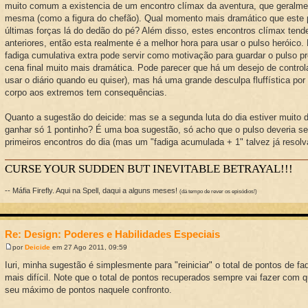
muito comum a existencia de um encontro clímax da aventura, que geralmen
mesma (como a figura do chefão). Qual momento mais dramático que este 
últimas forças lá do dedão do pé? Além disso, estes encontros clímax tend
anteriores, então esta realmente é a melhor hora para usar o pulso heróico.
fadiga cumulativa extra pode servir como motivação para guardar o pulso pro
cena final muito mais dramática. Pode parecer que há um desejo de control
usar o diário quando eu quiser), mas há uma grande desculpa fluffística por t
corpo aos extremos tem consequências.
Quanto a sugestão do deicide: mas se a segunda luta do dia estiver muito dif
ganhar só 1 pontinho? É uma boa sugestão, só acho que o pulso deveria s
primeiros encontros do dia (mas um "fadiga acumulada + 1" talvez já resolv
CURSE YOUR SUDDEN BUT INEVITABLE BETRAYAL!!!
-- Máfia Firefly. Aqui na Spell, daqui a alguns meses!
(dá tempo de rever os episódios!)
Re: Design: Poderes e Habilidades Especiais
por
Deicide
em 27 Ago 2011, 09:59
Iuri, minha sugestão é simplesmente para "reiniciar" o total de pontos de fa
mais difícil. Note que o total de pontos recuperados sempre vai fazer com
seu máximo de pontos naquele confronto.