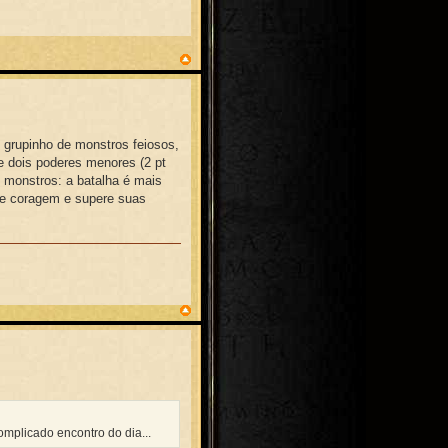
 grupinho de monstros feiosos,
e dois poderes menores (2 pt
is monstros: a batalha é mais
ie coragem e supere suas
mplicado encontro do dia...