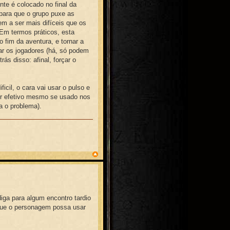
te é colocado no final da
para que o grupo puxe as
em a ser mais difíceis que os
 Em termos práticos, esta
 fim da aventura, e tornar a
ar os jogadores (há, só podem
rás disso: afinal, forçar o
icil, o cara vai usar o pulso e
er efetivo mesmo se usado nos
a o problema).
diga para algum encontro tardio
 que o personagem possa usar