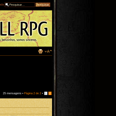
ada
25 mensagens •
Página
2
de
2
•
1
2