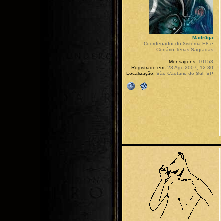
Madrüga
Coordenador do Sistema E8 e
Cenário Terras Sagradas
Mensagens:
10153
Registrado em:
23 Ago 2007, 12:30
Localização:
São Caetano do Sul, SP