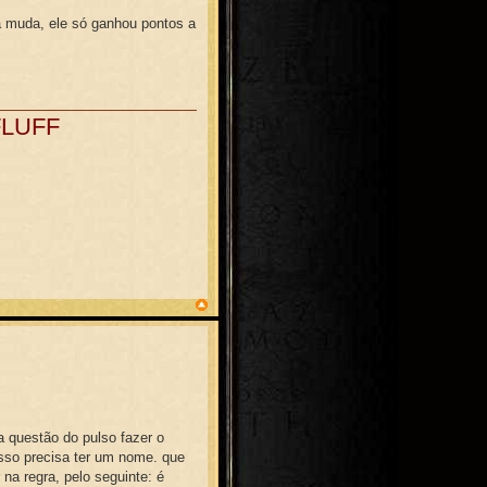
 muda, ele só ganhou pontos a
FLUFF
a questão do pulso fazer o
isso precisa ter um nome. que
 na regra, pelo seguinte: é