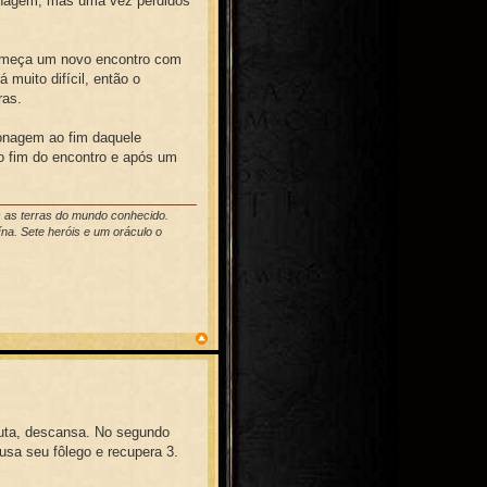
sonagem, mas uma vez perdidos
começa um novo encontro com
muito difícil, então o
ras.
sonagem ao fim daquele
o fim do encontro e após um
s as terras do mundo conhecido.
na. Sete heróis e um oráculo o
 luta, descansa. No segundo
 usa seu fôlego e recupera 3.