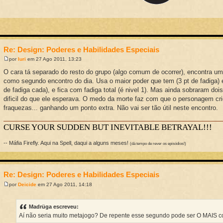
Re: Design: Poderes e Habilidades Especiais
por
Iuri
em 27 Ago 2011, 13:23
O cara tá separado do resto do grupo (algo comum de ocorrer), encontra um
como segundo encontro do dia. Usa o maior poder que tem (3 pt de fadiga) 
de fadiga cada), e fica com fadiga total (é nivel 1). Mas ainda sobraram do
dificil do que ele esperava. O medo da morte faz com que o personagem cr
fraquezas... ganhando um ponto extra. Não vai ser tão útil neste encontro.
CURSE YOUR SUDDEN BUT INEVITABLE BETRAYAL!!!
-- Máfia Firefly. Aqui na Spell, daqui a alguns meses!
(dá tempo de rever os episódios!)
Re: Design: Poderes e Habilidades Especiais
por
Deicide
em 27 Ago 2011, 14:18
Madrüga escreveu:
Aí não seria muito metajogo? De repente esse segundo pode ser O MAIS co