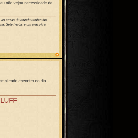
, eu não vejoa necessidade de
s as terras do mundo conhecido.
na. Sete heróis e um oráculo o
mplicado encontro do dia...
FLUFF