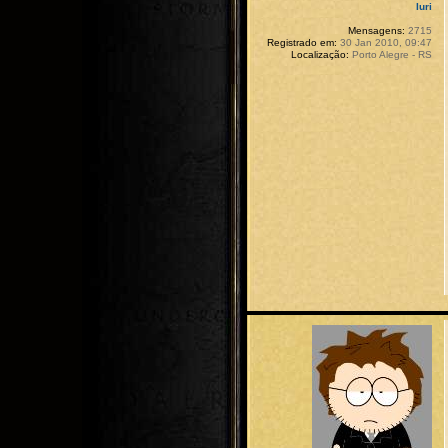
Iuri
Mensagens:
2715
Registrado em:
30 Jan 2010, 09:47
Localização:
Porto Alegre - RS