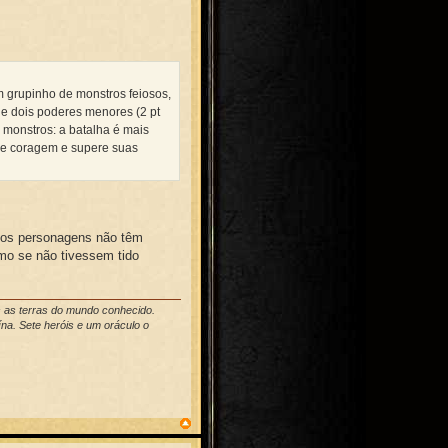
m grupinho de monstros feiosos,
 e dois poderes menores (2 pt
s monstros: a batalha é mais
rie coragem e supere suas
 os personagens não têm
o se não tivessem tido
s as terras do mundo conhecido.
na. Sete heróis e um oráculo o