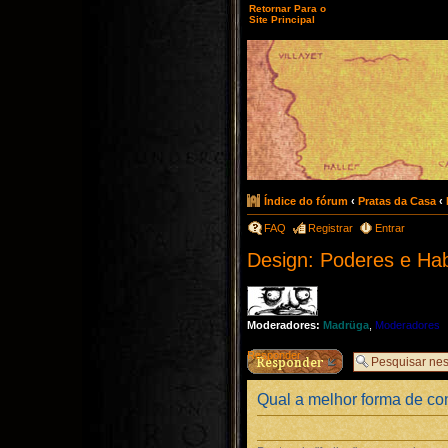
Retornar Para o
Site Principal
Índice do fórum
‹
Pratas da Casa
‹
FAQ
Registrar
Entrar
Design: Poderes e Hab
Moderadores:
Madrüga
,
Moderadores
Responder
Qual a melhor forma de con