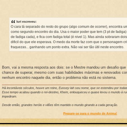
Iuri escreveu:
O cara tá separado do resto do grupo (algo comum de ocorrer), encontra u
como segundo encontro do dia. Usa o maior poder que tem (3 pt de fadiga)
de fadiga cada), e fica com fadiga total (é nivel 1). Mas ainda sobraram doi
dificil do que ele esperava. O medo da morte faz com que o personagem c
fraquezas... ganhando um ponto extra. Não vai ser tão útil neste encontro.
Bom, vai a mesma resposta aos dois: se o Mestre mandou um desafio que
chance de superar, mesmo com suas habilidades máximas e renovados com
nenhum encontro naquele dia, então o problema não está no sistema.
Há incontáveis séculos, houve um reino, Eussey-lah seu nome, que se estendeu por toda
Esse tempo acabou quando o rei-destino, Khem, enlouqueceu e quase levou o mundo à ruí
impediram.
Desde então, grandes heróis e vilões têm mantido o mundo girando a cada geração.
Prepare-se para o mundo de Anima!