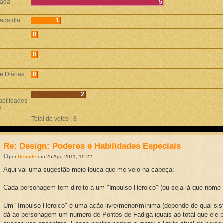
cada
5
cada dia
1
0
0
e Diárias
0
2
habilidades
s.
Total de votos : 8
Re: Design: Poderes e Habilidades Especiais
por
Deicide
em 25 Ago 2011, 19:22
Aqui vai uma sugestão meio louca que me veio na cabeça:
Cada personagem tem direito a um "Impulso Heroico" (ou seja lá que nome u
Um "Impulso Heroico" é uma ação livre/menor/mínima (depende de qual si
dá ao personagem um número de Pontos de Fadiga iguais ao total que ele p