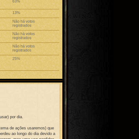
63%
13%
Não há votos
registrados
Não há votos
registrados
Não há votos
registrados
25%
sar) por dia.
stema de ações usaremos) que
erdeu ao longo do dia devido a