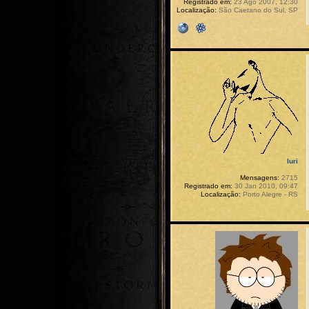
Registrado em:
23 Ago 2007, 12:30
Localização:
São Caetano do Sul, SP
Iuri
Mensagens:
2715
Registrado em:
30 Jan 2010, 09:47
Localização:
Porto Alegre - RS