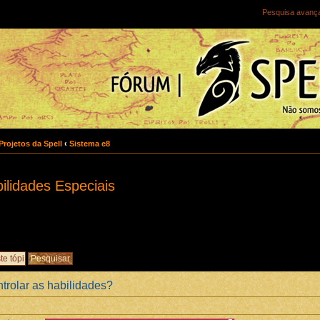
Pesquisa avanç
Projetos da Spell
‹
Sistema e8
ilidades Especiais
trolar as habilidades?