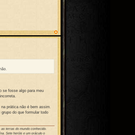
 não.
o se fosse algo para meu
ncorreta.
 na prática não é bem assim.
 grupo do que formular todo
s as terras do mundo conhecido.
na. Sete heróis e um oráculo o