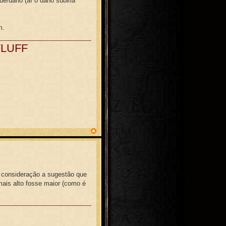
ue/dano (aí o dano subiria
m.
FLUFF
 consideração a sugestão que
mais alto fosse maior (como é