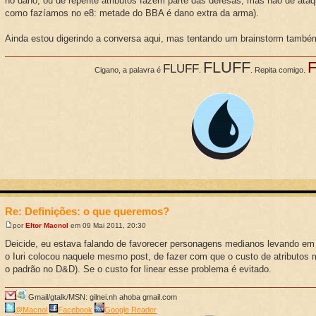
no dano, ou de repente atributos fazem parte das defesas, mas não de ataq
como fazíamos no e8: metade do BBA é dano extra da arma).
Ainda estou digerindo a conversa aqui, mas tentando um brainstorm també
FLUFF
FLUFF
Cigano, a palavra é
.
. Repita comigo.
Re: Definições: o que queremos?
por
Eltor Macnol
em 09 Mai 2011, 20:30
Deicide, eu estava falando de favorecer personagens medianos levando em
o Iuri colocou naquele mesmo post, de fazer com que o custo de atributos 
o padrão no D&D). Se o custo for linear esse problema é evitado.
Gmail/gtalk/MSN: gilnei.nh ahoba gmail.com
@Macnol
Facebook
Google Reader