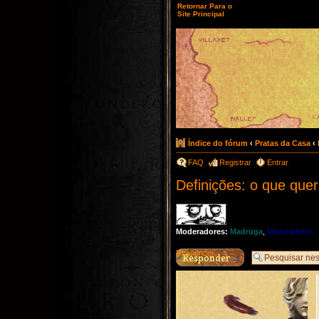
Retornar Para o
Site Principal
Índice do fórum
‹
Pratas da Casa
‹
FAQ
Registrar
Entrar
Definições: o que qu
Moderadores:
Madrüga
,
Moderadores
Responder