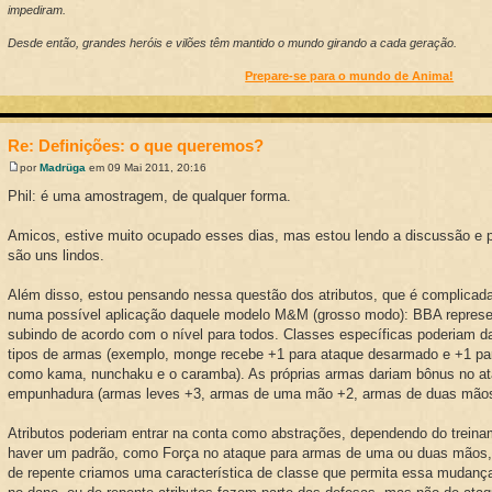
impediram.
Desde então, grandes heróis e vilões têm mantido o mundo girando a cada geração.
Prepare-se para o mundo de Anima!
Re: Definições: o que queremos?
por
Madrüga
em 09 Mai 2011, 20:16
Phil: é uma amostragem, de qualquer forma.
Amicos, estive muito ocupado esses dias, mas estou lendo a discussão e p
são uns lindos.
Além disso, estou pensando nessa questão dos atributos, que é complica
numa possível aplicação daquele modelo M&M (grosso modo): BBA represent
subindo de acordo com o nível para todos. Classes específicas poderiam d
tipos de armas (exemplo, monge recebe +1 para ataque desarmado e +1 pa
como kama, nunchaku e o caramba). As próprias armas dariam bônus no a
empunhadura (armas leves +3, armas de uma mão +2, armas de duas mãos
Atributos poderiam entrar na conta como abstrações, dependendo do trein
haver um padrão, como Força no ataque para armas de uma ou duas mãos,
de repente criamos uma característica de classe que permita essa mudança)