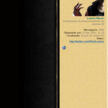
Lumine Miyavi
Coordenador de desenvolvimento do
sistema S2
Mensagens:
7856
Registrado em:
25 Ago 2007, 11:15
Localização:
Duque de Caxias RJ
Twitter:
http://twitter.com/PhielLumine