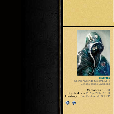
Madrüga
Coordenador do Sistema E8 e
Cenário Terras Sagradas
Mensagens:
10153
Registrado em:
23 Ago 2007, 12:30
Localização:
São Caetano do Sul, SP