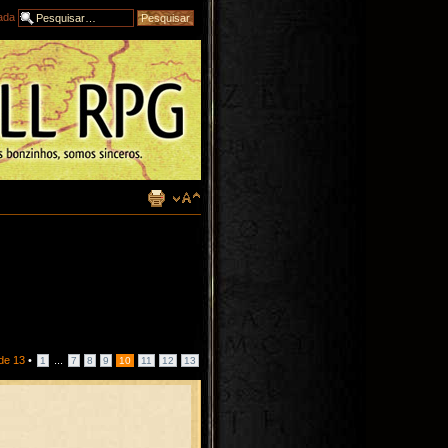
ada
de
13
•
...
1
7
8
9
10
11
12
13