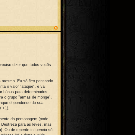
reciso dizer que todos vocês
da mesmo. Eu só fico pensando
a o valor "ataque", e vai
ar bônus para determinados
ra o grupo "armas de monge",
taque dependendo de sua
 +1).
amento do personagem (pode
 Destreza para as leves, mas
. Ou de repente influencia só