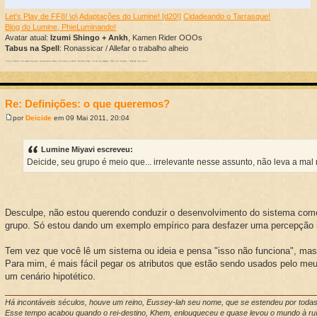
Let's Play de FF8! \o\
Adaptações do Lumine! [d20!]
Cidadeando o Tarrasque!
Blog do Lumine, PhieLuminando!
Avatar atual:
Izumi Shingo + Ankh
, Kamen Rider OOOs
Tabus na Spell
: Ronassicar / Allefar o trabalho alheio
I return to help burn / Your people's future down / You destroyed my children / You forced my retribution / The battle is ending / True war is just beginning! / I'll learn from this disaster / I'll build eight robot masters...
Re: Definições: o que queremos?
por
Deicide
em 09 Mai 2011, 20:04
Lumine Miyavi escreveu:
Deicide, seu grupo é meio que... irrelevante nesse assunto, não leva a mal
Desculpe, não estou querendo conduzir o desenvolvimento do sistema com
grupo. Só estou dando um exemplo empírico para desfazer uma percepção i
Tem vez que você lê um sistema ou ideia e pensa "isso não funciona", mas
Para mim, é mais fácil pegar os atributos que estão sendo usados pelo meu
um cenário hipotético.
Há incontáveis séculos, houve um reino, Eussey-lah seu nome, que se estendeu por toda
Esse tempo acabou quando o rei-destino, Khem, enlouqueceu e quase levou o mundo à ruí