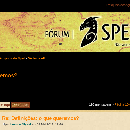
Pesquisa avanç
Projetos da Spell
‹
Sistema e8
eremos?
190 mensagens •
Página
10
Re: Definições: o que queremos?
por
Lumine Miyavi
em 09 Mai 2011, 19:48