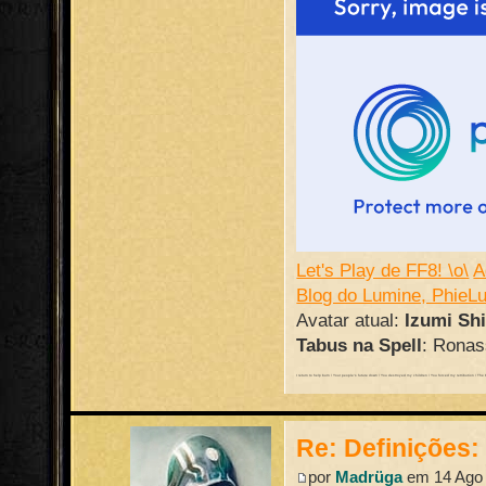
Let's Play de FF8! \o\
A
Blog do Lumine, PhieL
Avatar atual:
Izumi Sh
Tabus na Spell
: Ronass
I return to help burn / Your people's future down / You destroyed my children / You forced my retribution / The batt
Re: Definições
por
Madrüga
em 14 Ago 