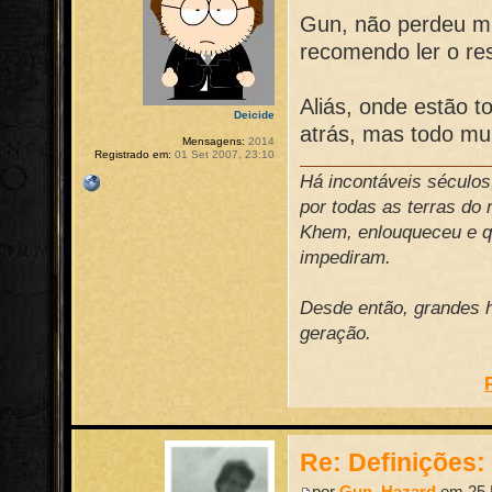
Gun, não perdeu mui
recomendo ler o re
Aliás, onde estão
Deicide
atrás, mas todo m
Mensagens:
2014
Registrado em:
01 Set 2007, 23:10
Há incontáveis século
por todas as terras do
Khem, enlouqueceu e qu
impediram.
Desde então, grandes h
geração.
Re: Definições
por
Gun_Hazard
em 25 