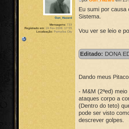
Eu sumi por causa 
Sistema.
Gun_Hazard
Mensagens:
733
Registrado em:
19 Fev 2008, 17:55
Vou ver se leio e p
Localização:
Parnaíba City
Editado:
DONA ED
Dando meus Pitacos
- M&M (2ªed) meio 
ataques corpo a c
(Dentro do teto) qu
pode ser visto com
descrever golpes.