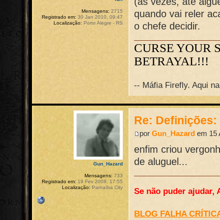
(as vezes, até alg
quando vai reler ac
Mensagens:
2715
Registrado em:
30 Jan 2010, 09:47
Localização:
Porto Alegre - RS
o chefe decidir.
CURSE YOUR 
BETRAYAL!!!
-- Máfia Firefly. Aqui 
Re: Definições
por
Gun_Hazard
em 15 
enfim criou vergo
de aluguel...
Gun_Hazard
Mensagens:
733
Registrado em:
19 Fev 2008, 17:55
Localização:
Parnaíba City
Se não puder ajudar, 
BLOG FALHA CRÍTIC