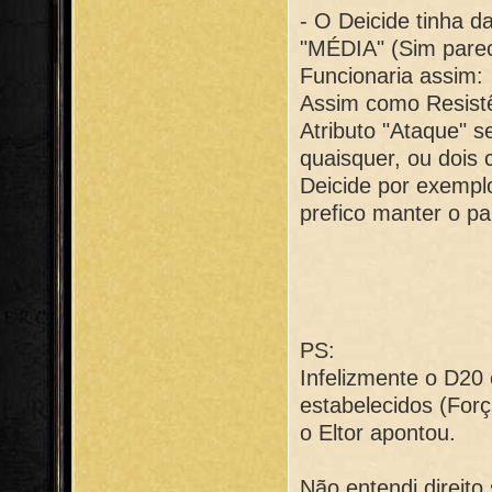
- O Deicide tinha d
"MÉDIA" (Sim parec
Funcionaria assim:
Assim como Resistê
Atributo "Ataque" 
quaisquer, ou dois 
Deicide por exempl
prefico manter o p
PS:
Infelizmente o D20
estabelecidos (Forç
o Eltor apontou.
Não entendi direito