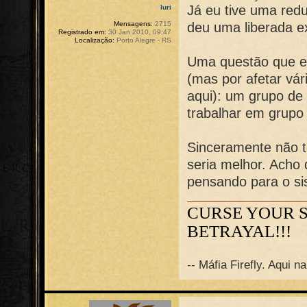
Já eu tive uma red
Iuri
deu uma liberada e
Mensagens:
2715
Registrado em:
30 Jan 2010, 09:47
Localização:
Porto Alegre - RS
Uma questão que eu
(mas por afetar vár
aqui): um grupo de
trabalhar em grupo
Sinceramente não t
seria melhor. Ach
pensando para o si
CURSE YOUR 
BETRAYAL!!!
-- Máfia Firefly. Aqui 