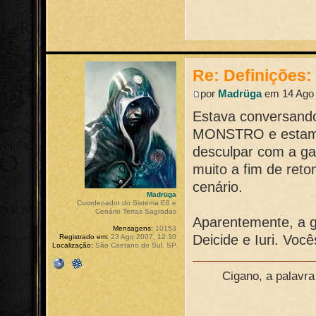
Re: Definições
por
Madrüga
em 14 Ago 
Estava conversand
MONSTRO e estamos
desculpar com a ga
muito a fim de ret
cenário.
Madrüga
Coordenador do Sistema E8 e
Cenário Terras Sagradas
Aparentemente, a ga
Mensagens:
10153
Deicide e Iuri. Voc
Registrado em:
23 Ago 2007, 12:30
Localização:
São Caetano do Sul, SP
Cigano, a palavr