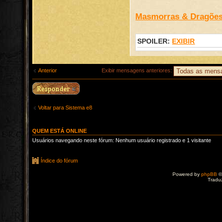
Masmorras & Dragõe
SPOILER:
EXIBIR
Anterior
Exibir mensagens anteriores:
Voltar para Sistema e8
QUEM ESTÁ ONLINE
Usuários navegando neste fórum: Nenhum usuário registrado e 1 visitante
Índice do fórum
Powered by
phpBB
©
Tradu