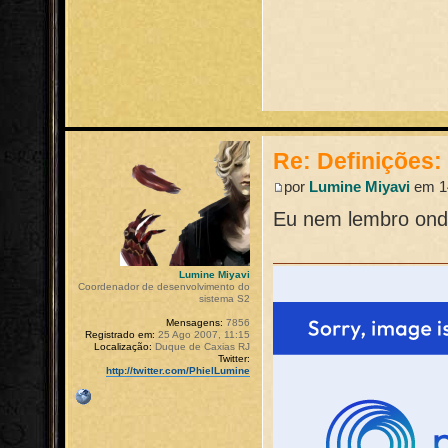
Re: Definições
por
Lumine Miyavi
em 14
Eu nem lembro ond
Lumine Miyavi
Coordenador de desenvolvimento do
sistema S2
Mensagens:
7856
Registrado em:
25 Ago 2007, 11:15
Localização:
Duque de Caxias RJ
Twitter:
http://twitter.com/PhielLumine