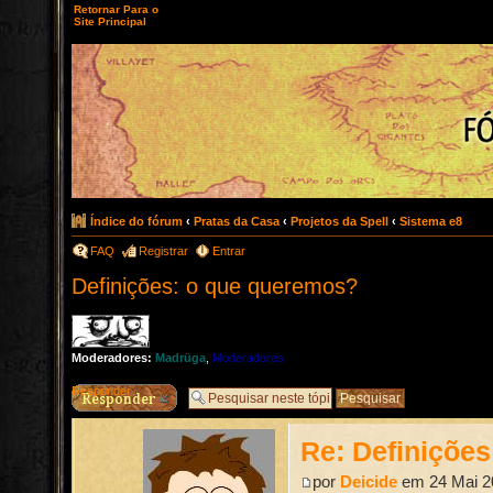
Retornar Para o
Site Principal
Índice do fórum
‹
Pratas da Casa
‹
Projetos da Spell
‹
Sistema e8
FAQ
Registrar
Entrar
Definições: o que queremos?
Moderadores:
Madrüga
,
Moderadores
Responder
Re: Definiçõe
por
Deicide
em 24 Mai 2