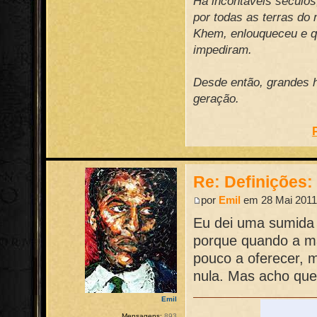
Há incontáveis século
por todas as terras do
Khem, enlouqueceu e qu
impediram.
Desde então, grandes h
geração.
Re: Definições
por
Emil
em 28 Mai 2011
Eu dei uma sumida 
porque quando a m
pouco a oferecer, 
nula. Mas acho que
Emil
Mensagens:
893