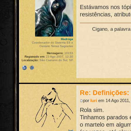
Estávamos nos tópi
resistências, atribut
Cigano, a palavr
Madrüga
Coordenador do Sistema E8 e
Cenário Terras Sagradas
Mensagens:
10153
Registrado em:
23 Ago 2007, 12:30
Localização:
São Caetano do Sul, SP
Re: Definições
por
Iuri
em 14 Ago 2011,
Rola sim.
Tinhamos parados 
o martelo em algum
Iuri