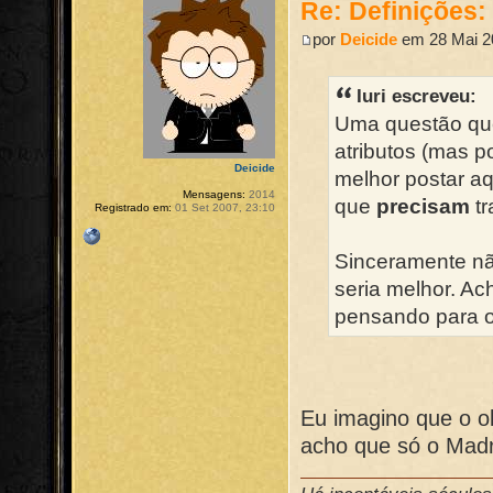
Re: Definições
por
Deicide
em 28 Mai 2
Iuri escreveu:
Uma questão que
atributos (mas p
Deicide
melhor postar a
Mensagens:
2014
que
precisam
tr
Registrado em:
01 Set 2007, 23:10
Sinceramente nã
seria melhor. A
pensando para o
Eu imagino que o o
acho que só o Madr