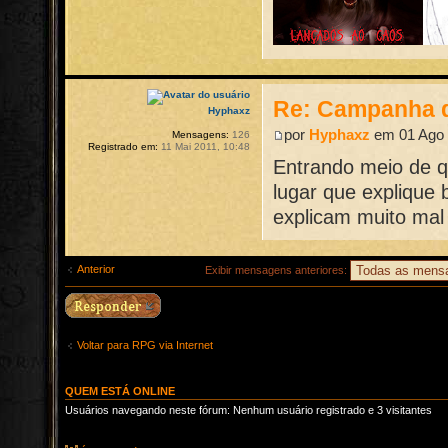
Re: Campanha 
Hyphaxz
por
Hyphaxz
em 01 Ago 
Mensagens:
126
Registrado em:
11 Mai 2011, 10:48
Entrando meio de q
lugar que explique 
explicam muito mal 
Anterior
Exibir mensagens anteriores:
Voltar para RPG via Internet
QUEM ESTÁ ONLINE
Usuários navegando neste fórum: Nenhum usuário registrado e 3 visitantes