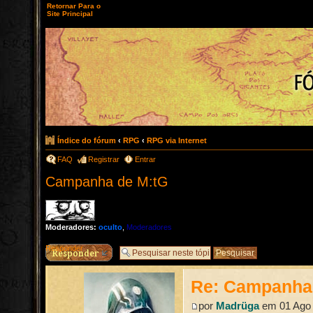
Retornar Para o
Site Principal
Índice do fórum
‹
RPG
‹
RPG via Internet
FAQ
Registrar
Entrar
Campanha de M:tG
Moderadores:
oculto
,
Moderadores
Responder
Re: Campanha
por
Madrüga
em 01 Ago 