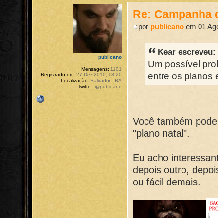
Re: Campanha 
por
publicano
em 01 Ago
Kear escreveu:
publicano
Um possível pro
Mensagens:
1101
entre os planos 
Registrado em:
27 Dez 2010, 13:20
Localização:
Salvador - BA
Twitter:
@publicano
Você também pode 
"plano natal".
Eu acho interessan
depois outro, depoi
ou fácil demais.