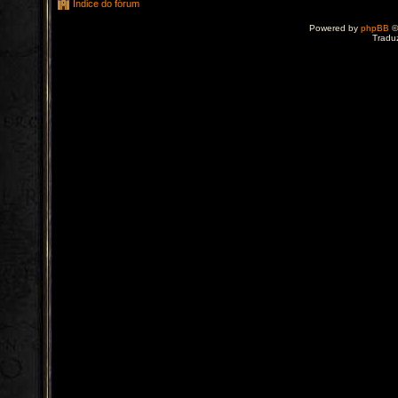
Índice do fórum
Powered by
phpBB
©
Tradu