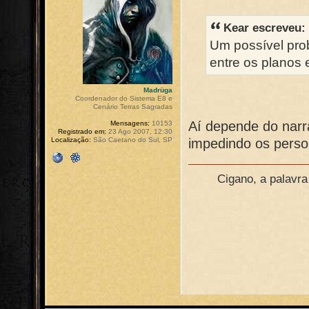
Kear escreveu:
Um possível pro
entre os planos 
Madrüga
Coordenador do Sistema E8 e
Cenário Terras Sagradas
Aí depende do narr
Mensagens:
10153
Registrado em:
23 Ago 2007, 12:30
Localização:
São Caetano do Sul, SP
impedindo os perso
Cigano, a palavr