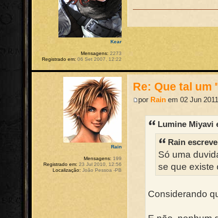
Kear
Mensagens:
2273
Registrado em:
06 Set 2007, 12:22
Re: Que tal um 
por
Rain
em 02 Jun 2011
Lumine Miyavi 
Rain escreve
Rain
Só uma duvida
Mensagens:
199
Registrado em:
23 Jul 2010, 12:56
se que existe 
Localização:
João Pessoa -PB
Considerando que