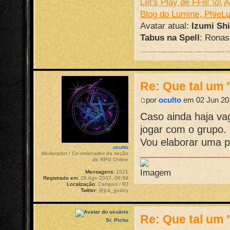
Let's Play de FF8! \o\
A
Blog do Lumine, PhieL
Avatar atual:
Izumi Sh
Tabus na Spell
: Ronass
I return to help burn / Your people's future down / You destroyed my children / You forced my retribution / The batt
Re: Que tal um 
por
oculto
em 02 Jun 201
Caso ainda haja va
jogar com o grupo.
Vou elaborar uma pr
oculto
Moderador / Co-ordenador da seção
de RPG Online
Mensagens:
1521
Registrado em:
26 Ago 2007, 06:59
Localização:
Campos / RJ
Twitter:
@jca_godoy
Re: Que tal um 
Sr. Pichu