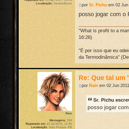
Localização:
Sampa/Bauru
por
Sr. Pichu
em 02 Jun 
posso jogar com o
"What is profit to a ma
16:26)
"É por isso que eu ode
da Termodinâmica" (De
Re: Que tal um 
por
Rain
em 02 Jun 2011
Sr. Pichu escre
posso jogar co
Rain
Mensagens:
199
Registrado em:
23 Jul 2010, 12:56
Localização:
João Pessoa -PB