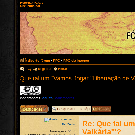
Retornar Para o
Site Principal
Índice do fórum
‹
RPG
‹
RPG via Internet
FAQ
Registrar
Entrar
Que tal um "Vamos Jogar "Libertação de Va
Moderadores:
oculto
,
Moderadores
Responder
Re: Que tal u
Sr. Pichu
Valkária"'?
Mensagens:
5380
Registrado em:
25 Ago 2007, 14:36