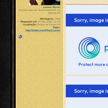
Lumine Miyavi
Coordenador de desenvolvimento do
sistema S2
Mensagens:
7856
Registrado em:
25 Ago 2007, 11:15
Localização:
Duque de Caxias RJ
Twitter:
http://twitter.com/PhielLumine