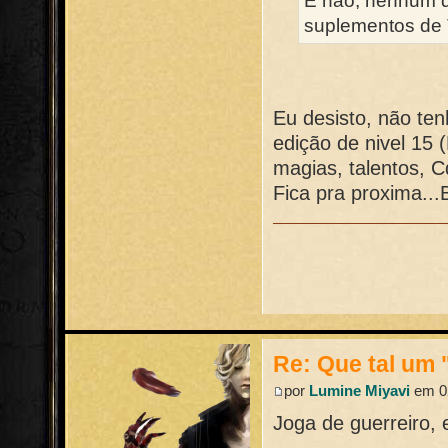
E não, nenhum d
suplementos de T
Eu desisto, não ten
edição de nivel 15 
magias, talentos, C
Fica pra proxima...
Re: Que tal um 
por
Lumine Miyavi
em 02
Joga de guerreiro, 