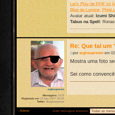
Let's Play de FF8! \o\
A
Blog do Lumine, PhieL
Avatar atual:
Izumi Sh
Tabus na Spell
: Ronass
I return to help burn / Your people's future down / You destroyed my children / You forced my retribution / The batt
Re: Que tal um 
por
arghsupremo
em 02 
Mostra uma foto sen
Sei como convencê-
arghsupremo
Mensagens:
3125
Registrado em:
25 Ago 2007, 00:43
Twitter:
@arghsupremo
Anterior
Exibir mensagens anteriores: