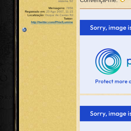
sistema S2
Mensagens:
7856
Registrado em:
25 Ago 2007, 11:15
Localização:
Duque de Caxias RJ
Twitter:
http://twitter.com/PhielLumine