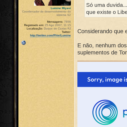
Só uma duvida..
Lumine Miyavi
que existe o Lib
Coordenador de desenvolvimento do
sistema S2
Mensagens:
7856
Registrado em:
25 Ago 2007, 11:15
Localização:
Duque de Caxias RJ
Considerando que eu
Twitter:
http://twitter.com/PhielLumine
E não, nenhum dos 
suplementos de Torm