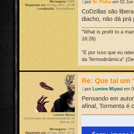
por
Sr. Pichu
em 02 Jun 
Mensagens:
5380
Registrado em:
25 Ago 2007, 14:36
Localização:
Sampa/Bauru
CoDzillas são liber
diacho, não dá prá
"What is profit to a ma
16:26)
"É por isso que eu ode
da Termodinâmica" (De
Re: Que tal um 
por
Lumine Miyavi
em 02
Pensando em autori
afinal, Tormenta é
Lumine Miyavi
Coordenador de desenvolvimento do
sistema S2
Mensagens:
7856
Registrado em:
25 Ago 2007, 11:15