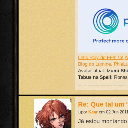
Let's Play de FF8! \o\
A
Blog do Lumine, PhieL
Avatar atual:
Izumi Sh
Tabus na Spell
: Ronass
I return to help burn / Your people's future down / You destroyed my children / You forced my retribution / The batt
Re: Que tal um 
por
Kear
em 02 Jun 2011
Já estou montando 