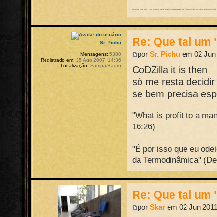
I return to help burn / Your people's future down / You destroyed my children / You forced my retribution / The batt
Re: Que tal um 
Sr. Pichu
por
Sr. Pichu
em 02 Jun 
Mensagens:
5380
Registrado em:
25 Ago 2007, 14:36
Localização:
Sampa/Bauru
CoDZilla it is then
só me resta decidir 
se bem precisa esp
"What is profit to a ma
16:26)
"É por isso que eu ode
da Termodinâmica" (De
Re: Que tal um 
por
Skar
em 02 Jun 2011