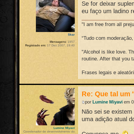
Se for deixar suple
eu faço um ladino 
"I am free from all prej
Skar
“Tudo com moderação, 
Mensagens:
1957
Registrado em:
17 Dez 2007, 19:40
"Alcohol is like love. Th
routine. After that you 
Frases legais e aleatór
Re: Que tal um 
por
Lumine Miyavi
em 02
Não sei se existem
uma adição atual 
Lumine Miyavi
Coordenador de desenvolvimento do
Convença-me.