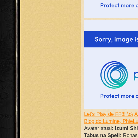
Let's Play de FF8! \o\
A
Blog do Lumine, PhieL
Avatar atual:
Izumi Sh
Tabus na Spell
: Ronass