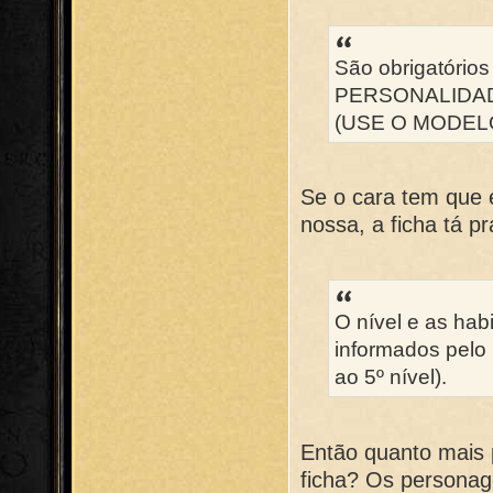
São obrigatóri
PERSONALIDAD
(USE O MODELO
Se o cara tem que 
nossa, a ficha tá p
O nível e as ha
informados pelo 
ao 5º nível).
Então quanto mais p
ficha? Os personage