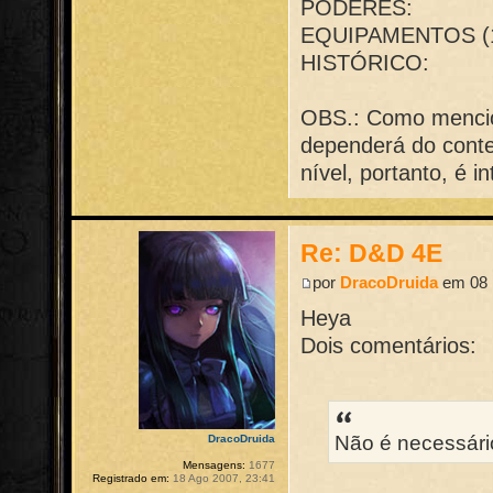
PODERES:
EQUIPAMENTOS (1
HISTÓRICO:
OBS.: Como mencio
dependerá do conteú
nível, portanto, é i
Re: D&D 4E
por
DracoDruida
em 08 
Heya
Dois comentários:
Não é necessário
DracoDruida
Mensagens:
1677
Registrado em:
18 Ago 2007, 23:41