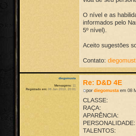
O nível e as habil
informados pelo Nar
5º nível).
Aceito sugestões s
Contato:
diegomus
diegomusta
Re: D&D 4E
Mensagens:
11
Registrado em:
06 Jan 2010, 20:01
por
diegomusta
em 08 M
CLASSE:
RAÇA:
APARÊNCIA:
PERSONALIDADE:
TALENTOS: