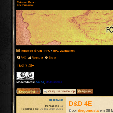
Retornar Para o
Site Principal
Índice do fórum
‹
RPG
‹
RPG via Internet
FAQ
Registrar
Entrar
D&D 4E
Moderadores:
oculto
,
Moderadores
Responder
diegomusta
D&D 4E
Mensagens:
11
Registrado em:
06 Jan 2010, 20:01
por
diegomusta
em 08 M