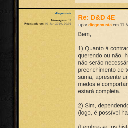
diegomusta
Re: D&D 4E
Mensagens:
11
Registrado em:
06 Jan 2010, 20:01
por
diegomusta
em 11 M
Bem,
1) Quanto à contrad
querendo ou não, ha
não serão necessár
preenchimento de t
suma, apresente um
medos e comportame
estará completa.
2) Sim, dependendo
(logo, é possível h
(Lembre-se, os his