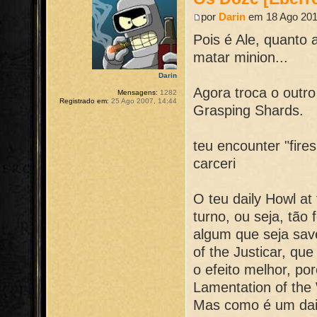
por
Darin
em 18 Ago 201
Pois é Ale, quanto 
matar minion...
Darin
Agora troca o outro
Mensagens:
1282
Registrado em:
25 Ago 2007, 14:44
Grasping Shards.
teu encounter "fire
carceri
O teu daily Howl a
turno, ou seja, tão
algum que seja sav
of the Justicar, q
o efeito melhor, por
Lamentation of the 
Mas como é um dail