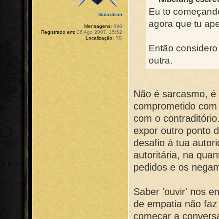
Eu to começando
Galardron
agora que tu ape
Mensagens:
698
Registrado em:
26 Ago 2007, 15:52
Localização:
RS
Então considero
outra.
Não é sarcasmo, é f
comprometido com 
com o contraditório
expor outro ponto 
desafio à tua autor
autoritária, na qu
pedidos e os negam
Saber 'ouvir' nos 
de empatia não faz 
começar a conversa