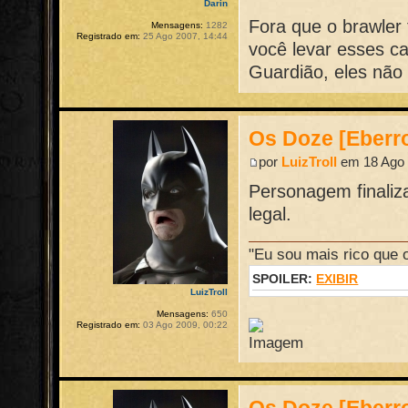
Darin
Fora que o brawler
Mensagens:
1282
Registrado em:
25 Ago 2007, 14:44
você levar esses c
Guardião, eles não 
Os Doze [Eberr
por
LuizTroll
em 18 Ago 
Personagem finaliza
legal.
"Eu sou mais rico que 
SPOILER:
EXIBIR
LuizTroll
Mensagens:
650
Registrado em:
03 Ago 2009, 00:22
Os Doze [Eberr