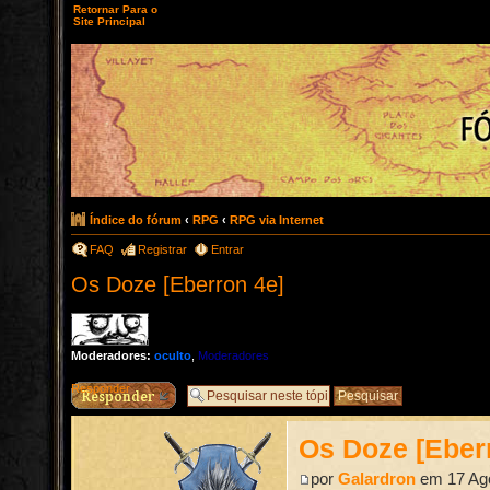
Retornar Para o
Site Principal
Índice do fórum
‹
RPG
‹
RPG via Internet
FAQ
Registrar
Entrar
Os Doze [Eberron 4e]
Moderadores:
oculto
,
Moderadores
Responder
Os Doze [Eber
por
Galardron
em 17 Ago