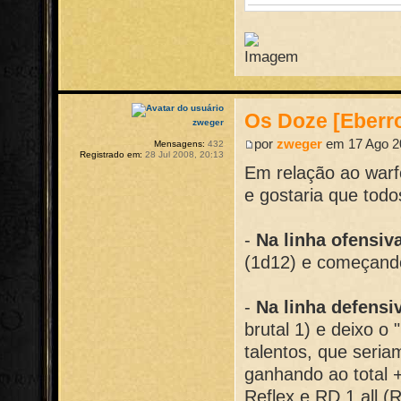
Os Doze [Eberr
zweger
por
zweger
em 17 Ago 2
Mensagens:
432
Registrado em:
28 Jul 2008, 20:13
Em relação ao warf
e gostaria que tod
-
Na linha ofensiv
(1d12) e começand
-
Na linha defensi
brutal 1) e deixo o
talentos, que seria
ganhando ao total 
Reflex e RD 1 all (R