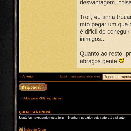
desvantagem, coisa
Troll, eu tinha troc
mto pegar um que d
é dificil de conegu
inimigos..
Quanto ao resto, pr
abraços gente
Anterior
Exibir mensagens anteriores:
Voltar para RPG via Internet
QUEM ESTÁ ONLINE
Usuários navegando neste fórum: Nenhum usuário registrado e 1 visitante
Índice do fórum