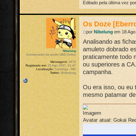
Editado pela última vez po
Os Doze [Eberr
por
Nibelung
em 18 Ago 
Analisando as ficha
amuleto dobrado es
Nibelung
Coordenador da seção D&D Online
praticamente todo
Mensagens:
3976
ou superiores a CA
Registrado em:
25 Ago 2007, 01:47
Localização:
Caratinga - MG
campanha.
Twitter:
@nibelung
Ou era isso, ou eu 
mesmo patamar de 
Avatar atual: Gokai Re