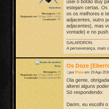
usei o botão Buy p
estejam certas. Os
Galardron
os os melhores e te
Mensagens:
698
Registrado em:
26 Ago 2007, 15:52
adjacentes, outro 
Localização:
RS
adjacentes), mas v
vontade) e no push
GALARDRON.
A perseverança, mais do
Os Doze [Eberr
Pixie
por
Pixie
em 19 Ago 2010
Mensagens:
48
Registrado em:
17 Ago 2009, 23:57
Localização:
Campo Grande/MS
Ola gente, obrigad
alterei alguns poder
Só respondendo:
Darim, eu escolhi o