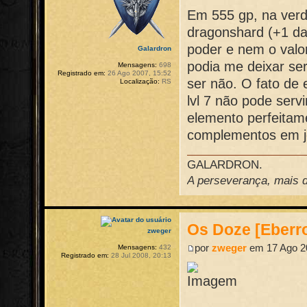
Em 555 gp, na verd
dragonshard (+1 da
poder e nem o valo
Galardron
podia me deixar ser
Mensagens:
698
Registrado em:
26 Ago 2007, 15:52
ser não. O fato de e
Localização:
RS
lvl 7 não pode se
elemento perfeitame
complementos em j
GALARDRON.
A perseverança, mais do
Os Doze [Eberr
zweger
por
zweger
em 17 Ago 2
Mensagens:
432
Registrado em:
28 Jul 2008, 20:13