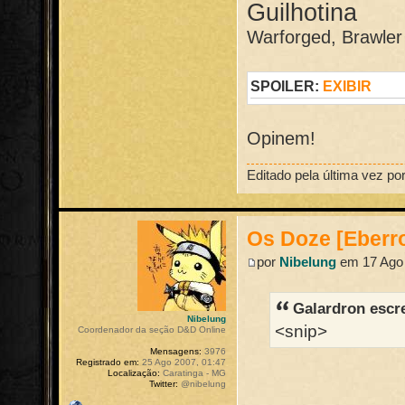
Guilhotina
Warforged, Brawler 
SPOILER:
EXIBIR
Opinem!
Editado pela última vez po
Os Doze [Eberr
por
Nibelung
em 17 Ago 
Galardron escr
Nibelung
<snip>
Coordenador da seção D&D Online
Mensagens:
3976
Registrado em:
25 Ago 2007, 01:47
Localização:
Caratinga - MG
Twitter:
@nibelung