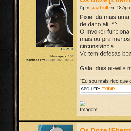
por
LuizTroll
em 18 Ago 
Pixie, dá mais uma 
de dano ali. ^^
O Invoker funciona
mais ou pra menos
circunstância.
LuizTroll
Vc tem defesas boa
Mensagens:
650
Registrado em:
03 Ago 2009, 00:22
Gala, dois at-wills
"Eu sou mais rico que 
SPOILER:
EXIBIR
Os Doze [Eberr