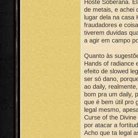
Hoste Soberana. El
de metais, e achei 
lugar dela na casa 
fraudadores e cois
tiverem duvidas qu
a agir em campo po
Quanto às sugestões
Hands of radiance e
efeito de slowed le
ser só dano, porque
ao daily, realmente
bom pra um daily, p
que é bem útil pro 
legal mesmo, apesa
Curse of the Divin
por atacar a fortitud
Acho que ta legal a