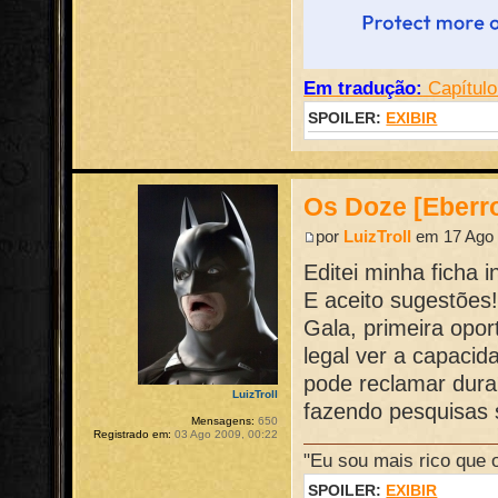
Em tradução:
Capítulo
SPOILER:
EXIBIR
Os Doze [Eberr
por
LuizTroll
em 17 Ago 
Editei minha ficha i
E aceito sugestõ
Gala, primeira opor
legal ver a capaci
pode reclamar duran
LuizTroll
fazendo pesquisas 
Mensagens:
650
Registrado em:
03 Ago 2009, 00:22
"Eu sou mais rico que 
SPOILER:
EXIBIR