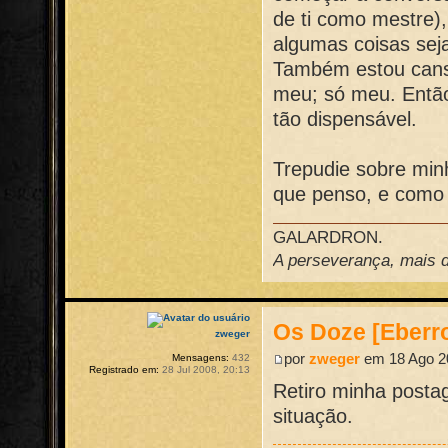
de ti como mestre)
algumas coisas sej
Também estou cansa
meu; só meu. Então 
tão dispensável.
Trepudie sobre min
que penso, e como 
GALARDRON.
A perseverança, mais do
Os Doze [Eberr
zweger
por
zweger
em 18 Ago 2
Mensagens:
432
Registrado em:
28 Jul 2008, 20:13
Retiro minha posta
situação.