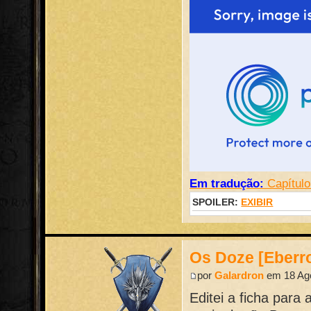
Em tradução:
Capítulo
SPOILER:
EXIBIR
Os Doze [Eberr
por
Galardron
em 18 Ago
Editei a ficha para