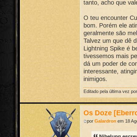
tanto, acho que val
O teu encounter Cu
bom. Porém ele atin
geralmente são mele
Talvez um que dê da
Lightning Spike é b
tivessemos mais pe
dá um poder de con
interessante, ating
inimigos.
Editado pela última vez po
Os Doze [Eberr
por
Galardron
em 18 Ago
Nibelung escre