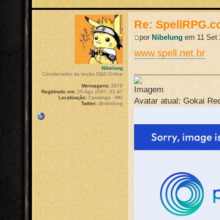
Re: SpellRPG.c
por
Nibelung
em 11 Set 
www.spell.net.br
Nibelung
Coordenador da seção D&D Online
Mensagens:
3976
Registrado em:
25 Ago 2007, 01:47
Localização:
Caratinga - MG
Avatar atual: Gokai Re
Twitter:
@nibelung