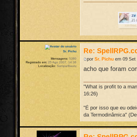
Re: SpellRPG.c
Sr. Pichu
por
Sr. Pichu
em 09 Set 
Mensagens:
5380
Registrado em:
25 Ago 2007, 14:36
Localização:
Sampa/Bauru
acho que foram come
"What is profit to a ma
16:26)
"É por isso que eu ode
da Termodinâmica" (De
Re: SpellRPG.c