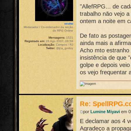
"AllefRPG... de cad
trabalho não vejo 
ontem a noite em c
oculto
Moderador / Co-ordenador da seção
de RPG Online
De fato as postagen
Mensagens:
1521
Registrado em:
26 Ago 2007, 06:59
ainda mais a afirm
Localização:
Campos / RJ
Twitter:
@jca_godoy
Acho mto estranho 
insistência de que 
golpe e depois veio 
os vejo frequentar a
Re: SpellRPG.c
por
Lumine Miyavi
em 09
E declamar aos 4 ve
Agradeço a propag