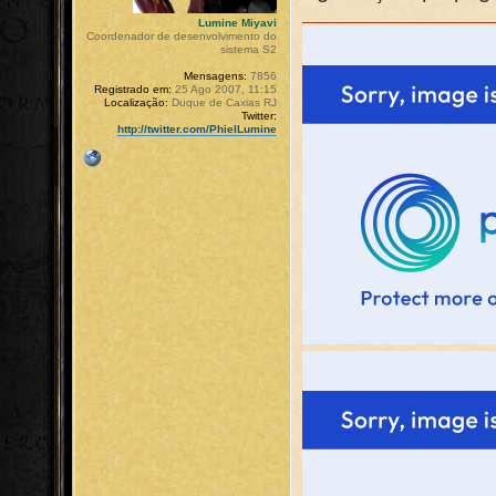
Lumine Miyavi
Coordenador de desenvolvimento do
sistema S2
Mensagens:
7856
Registrado em:
25 Ago 2007, 11:15
Localização:
Duque de Caxias RJ
Twitter:
http://twitter.com/PhielLumine