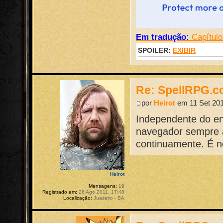
Em tradução:
Capítulo
SPOILER:
EXIBIR
Re: SpellRPG.c
por
Heirot
em 11 Set 201
Independente do en
navegador sempre a
continuamente. É n
Heirot
Mensagens:
19
Registrado em:
26 Ago 2011, 17:48
Localização:
Juazeiro - BA