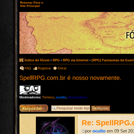
Retornar Para o
Site Principal
Índice do fórum
‹
RPG
‹
RPG via Internet
‹
[RPG] Fantasmas da Guerr
FAQ
Registrar
Entrar
SpellRPG.com.br é nosso novamente.
Moderadores:
Torneco
,
oculto
,
Moderadores
Responder
Re: SpellRPG.
por
oculto
em 09 Set 201