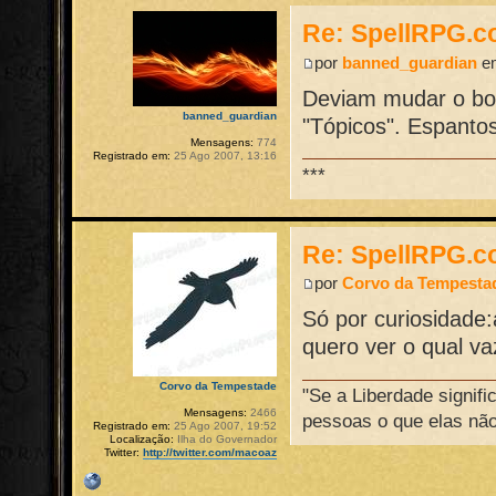
Re: SpellRPG.c
por
banned_guardian
em
Deviam mudar o bot
banned_guardian
"Tópicos". Espantos
Mensagens:
774
Registrado em:
25 Ago 2007, 13:16
***
Re: SpellRPG.c
por
Corvo da Tempesta
Só por curiosidade
quero ver o qual vaz
Corvo da Tempestade
"Se a Liberdade signifi
Mensagens:
2466
pessoas o que elas não
Registrado em:
25 Ago 2007, 19:52
Localização:
Ilha do Governador
Twitter:
http://twitter.com/macoaz