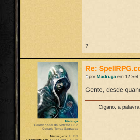
?
Re: SpellRPG.c
por
Madrüga
em 12 Set 
Gente, desde quan
Cigano, a palavr
Madrüga
Coordenador do Sistema E8 e
Cenário Terras Sagradas
Mensagens:
10153
Registrado em:
23 Ago 2007, 12:30