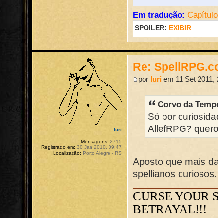
Em tradução:
Capítulo
SPOILER:
EXIBIR
Re: SpellRPG.c
por
Iuri
em 11 Set 2011, 
Corvo da Tempe
Só por curiosida
AllefRPG? quero 
Iuri
Mensagens:
2715
Registrado em:
30 Jan 2010, 09:47
Localização:
Porto Alegre - RS
Aposto que mais da
spellianos curiosos.
CURSE YOUR 
BETRAYAL!!!