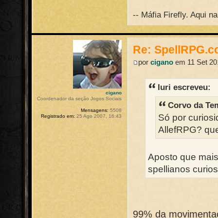
-- Máfia Firefly. Aqui 
Re: SpellRPG.c
por
cigano
em 11 Set 20
Iuri escreveu:
cigano
Coordenador da seção Jogos Sociais
Corvo da Te
Mensagens:
5508
Só por curios
Registrado em:
25 Ago 2007, 16:43
AllefRPG? quer
Aposto que mais
spellianos curio
99% da movimentaçã