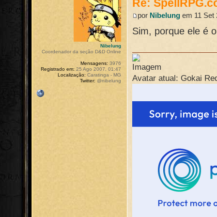
Re: SpellRPG.c
por
Nibelung
em 11 Set 
Sim, porque ele é 
Nibelung
Coordenador da seção D&D Online
Mensagens:
3976
Registrado em:
25 Ago 2007, 01:47
Localização:
Caratinga - MG
Avatar atual: Gokai Re
Twitter:
@nibelung