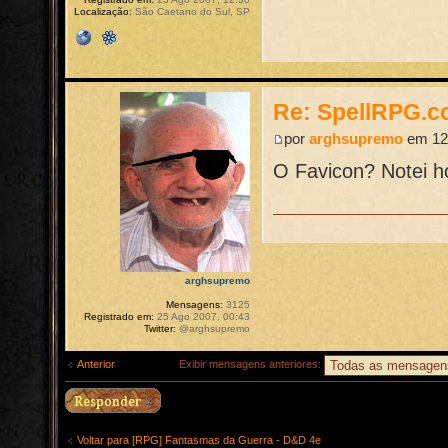
Localização:
São Caetano do Sul, SP
Re: SpellRPG.c
por
arghsupremo
em 12 
O Favicon? Notei h
arghsupremo
Mensagens:
3125
Registrado em:
25 Ago 2007, 00:43
Twitter:
@arghsupremo
Anterior
Exibir mensagens anteriores:
Voltar para [RPG] Fantasmas da Guerra - D&D 4e