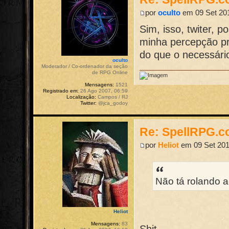
por
oculto
em 09 Set 201
Sim, isso, twiter, 
minha percepção pr
do que o necessári
oculto
Moderador / Co-ordenador da seção
de RPG Online
Mensagens:
1521
Registrado em:
26 Ago 2007, 06:59
Localização:
Campos / RJ
Twitter:
@jca_godoy
Re: SpellRPG.c
por
Heliot
em 09 Set 201
Não tá rolando a
Heliot
Mensagens:
83
Shit.