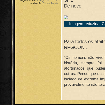
Registrado em:
25 Ago 2007, 16:13
Localização:
Rio de Janeiro
De novo:
Imagem reduzida. Cl
Para todos os efei
RPGCON...
"Os homens não vivem 
história, sempre fo
afortunados que pude
outros. Penso que qualq
isolado de extrema im
provavelmente não terá