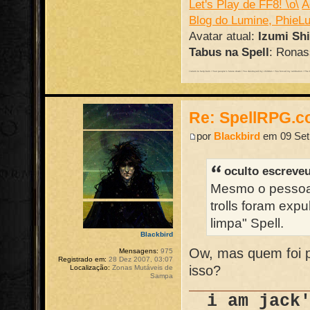
Let's Play de FF8! \o\
A
Blog do Lumine, PhieL
Avatar atual:
Izumi Sh
Tabus na Spell
: Ronass
I return to help burn / Your people's future down / You destroyed my children / You forced my retribution / The batt
Re: SpellRPG.c
por
Blackbird
em 09 Set 
oculto escreve
Mesmo o pessoal 
trolls foram expu
limpa" Spell.
Blackbird
Ow, mas quem foi p
Mensagens:
975
Registrado em:
28 Dez 2007, 03:07
isso?
Localização:
Zonas Mutáveis de
Sampa
i am jack