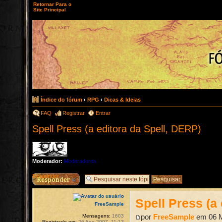
Retornar Para o
Site Principal
Índice do fórum
‹
RPG
‹
Dicas & Ideias
FAQ
Registrar
Entrar
Spell Press (a editora da Spell, DERP)
Moderador:
Moderadores
Responder
Spell Press (a
FreeSample
por
FreeSample
em 06 M
Mensagens:
1603
Registrado em:
26 Ago 2007, 11:13