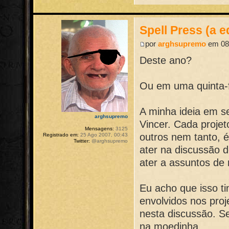
Spell Press (a e
por
arghsupremo
em 08 
Deste ano?
Ou em uma quinta-
A minha ideia em se
arghsupremo
Vincer. Cada projet
Mensagens:
3125
outros nem tanto, 
Registrado em:
25 Ago 2007, 00:43
Twitter:
@arghsupremo
ater na discussão d
ater a assuntos de r
Eu acho que isso ti
envolvidos nos proj
nesta discussão. S
na moedinha.