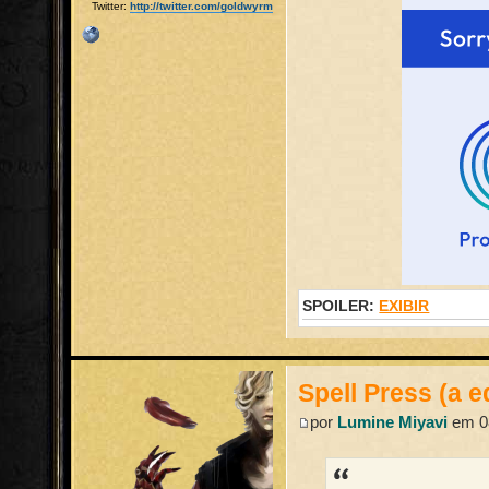
Twitter:
http://twitter.com/goldwyrm
SPOILER:
EXIBIR
Spell Press (a e
por
Lumine Miyavi
em 08