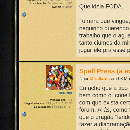
Localização:
Quadradinho - GO
Que idéia FODA.
Twitter:
@loleite
Tomara que vingue
neguinho querendo
trabalho que o ag
tanto ciúmes da mi
jogar ele pra esse p
Spell Press (a e
por
Mirallatos
em 08 Mai
Eu acho que a tipo 
Mirallatos
bem como o ícone li
Mensagens:
775
com que exista cert
Registrado em:
23 Ago 2007, 12:54
Localização:
São Paulo - SP
fórum. Aliás, como 
que o dragão "lendo
fazer a diagramaçã