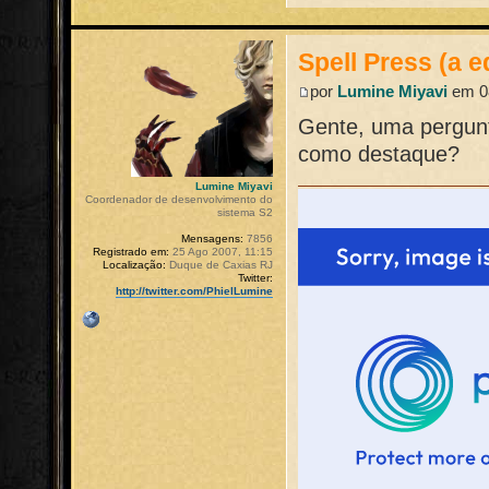
Spell Press (a e
por
Lumine Miyavi
em 08
Gente, uma pergunt
como destaque?
Lumine Miyavi
Coordenador de desenvolvimento do
sistema S2
Mensagens:
7856
Registrado em:
25 Ago 2007, 11:15
Localização:
Duque de Caxias RJ
Twitter:
http://twitter.com/PhielLumine