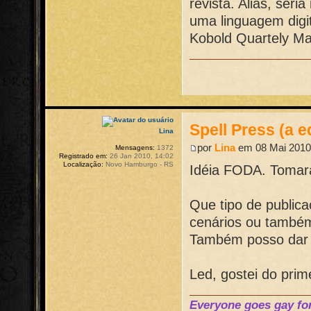
revista. Aliás, ser
uma linguagem digi
Kobold Quartely Ma
Spell Press (a e
Lina
por
Lina
em 08 Mai 2010
Mensagens:
1372
Registrado em:
26 Jan 2010, 14:02
Localização:
Novo Hamburgo - RS
Idéia FODA. Tomara
Que tipo de public
cenários ou também 
Também posso dar 
Led, gostei do prime
Everyone goes gay for 