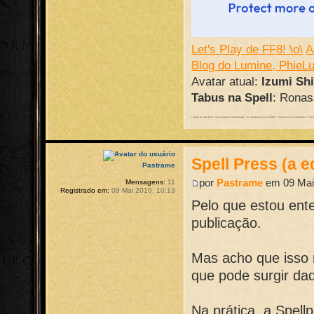
Let's Play de FF8! \o\
A
Blog do Lumine, PhieL
Avatar atual:
Izumi Sh
Tabus na Spell
: Ronass
I return to help burn / Your people's future down / You destroyed my children / You forced my retribution / The batt
Spell Press (a e
Pastrame
por
Pastrame
em 09 Mai
Mensagens:
11
Registrado em:
09 Mai 2010, 10:13
Pelo que estou ent
publicação.
Mas acho que isso 
que pode surgir daq
Na prática, a Spell