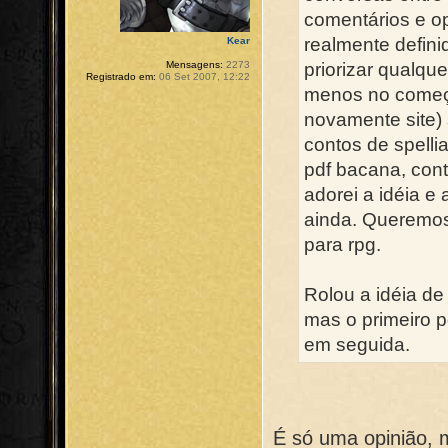
comentários e o
realmente defini
Kear
priorizar qualqu
Mensagens:
2273
Registrado em:
06 Set 2007, 12:22
menos no começ
novamente site) 
contos de spelli
pdf bacana, con
adorei a idéia e
ainda. Queremos
para rpg.
Rolou a idéia de 
mas o primeiro p
em seguida.
É só uma opinião, 