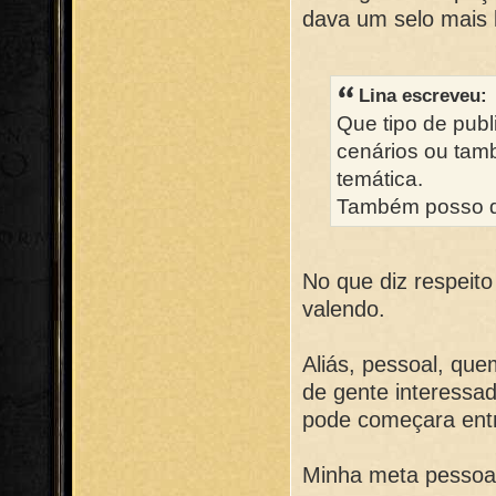
dava um selo mais l
Lina escreveu:
Que tipo de pub
cenários ou tamb
temática.
Também posso d
No que diz respeit
valendo.
Aliás, pessoal, que
de gente interessad
pode começara entr
Minha meta pessoal