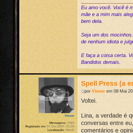
Eu amo você. Você é me
mãe e a mim mais alegr
bem dela.
Seja um dos mocinhos
de nenhum idiota e jul
E faça a coisa certa. 
Bandidos demais.
Spell Press (a e
por
Vincer
em 08 Mai 20
Voltei.
Lina, a verdade é 
Vincer
conversas entre eu
Mensagens:
1593
Registrado em:
07 Out 2007, 01:26
comentários e opi
Localização:
Niterói