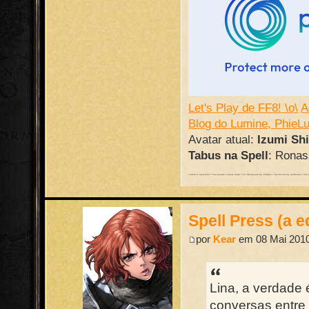
Let's Play de FF8! \o\
A
Blog do Lumine, PhieL
Avatar atual:
Izumi Sh
Tabus na Spell
: Ronass
I return to help burn / Your people's future down / You destroyed my children / You forced my retribution / The batt
Spell Press (a e
por
Kear
em 08 Mai 2010
Lina, a verdade
conversas entre 