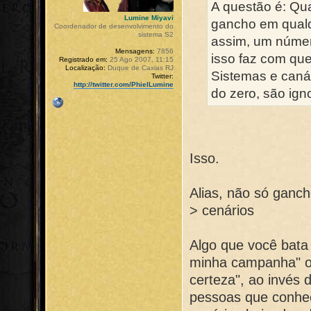
A questão é: Qua
Lumine Miyavi
gancho em qualq
Coordenador de desenvolvimento do
sistema S2
assim, um númer
Mensagens:
7856
isso faz com qu
Registrado em:
25 Ago 2007, 11:15
Localização:
Duque de Caxias RJ
Sistemas e caná
Twitter:
http://twitter.com/PhielLumine
do zero, são ign
Isso.
Alias, não só ganch
> cenários
Algo que você bata 
minha campanha" ou
certeza", ao invés 
pessoas que conheç