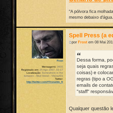
"A pólvora fica molhad
mesmo debaixo d'água."
Spell Press (a e
por
Frost
em 08 Mai 2010
Dessa forma, po
Frost
seja quais regra
Mensagens:
3600
Registrado em:
25 Ago 2007, 03:17
coisas) e coloca
Localização:
Somewhere in the
between - Mud Street - Vitória/ES
regras (tipo a O
Twitter:
http://twitter.com/#!/ronaldo_fr
emails de contat
"staff" responsáv
Qualquer questão l