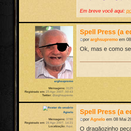
Em breve você aqui:
po
Spell Press (a e
por
arghsupremo
em 08 
Ok, mas e como ser
arghsupremo
Mensagens:
3125
Registrado em:
25 Ago 2007, 00:43
Twitter:
@arghsupremo
Spell Press (a e
Agnelo
por
Agnelo
em 08 Mai 20
Mensagens:
3786
Registrado em:
26 Ago 2007, 14:21
Localização:
Aqui.
O dragãozinho peça