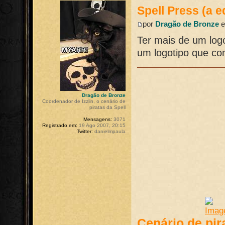
Spell Press (a e
por
Dragão de Bronze
e
Ter mais de um log
um logotipo que c
Dragão de Bronze
Coordenador de Izzlin, o cenário de
piratas da Spell
Mensagens:
3071
Registrado em:
19 Ago 2007, 20:15
Twitter:
danielmpaula
Cenário de pir