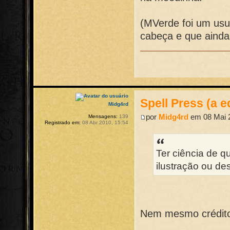
(MVerde foi um usuá
cabeça e que ainda
Spell Press (a e
Midg4rd
por
Midg4rd
em 08 Mai 2
Mensagens:
139
Registrado em:
08 Abr 2010, 15:54
Ter ciência de q
ilustração ou de
Nem mesmo crédit