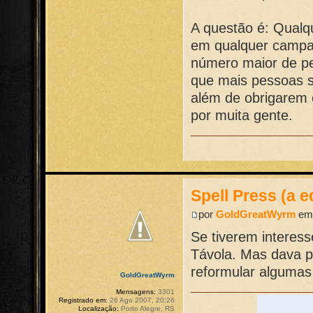
A questão é: Qualq
em qualquer campa
número maior de pe
que mais pessoas s
além de obrigarem 
por muita gente.
Spell Press (a e
por
GoldGreatWyrm
em 
Se tiverem interes
Távola. Mas dava p
reformular algumas
GoldGreatWyrm
Mensagens:
3301
Registrado em:
26 Ago 2007, 20:26
Localização:
Porto Alegre, RS