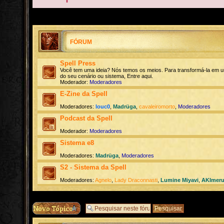
FÓRUM
Spell Press
Você tem uma ideia? Nós temos os meios. Para transformá-la em u
do seu cenário ou sistema, Entre aqui.
Moderador:
Moderadores
E-Zine da Spell
Moderadores:
louc0
,
Madrüga
,
cavaleiromorto
,
Moderadores
Podcast da Spell
Moderador:
Moderadores
Sistema e8
Moderadores:
Madrüga
,
Moderadores
S2 - Sistema da Spell
Moderadores:
Agnelo
,
Lady Draconnasti
,
Lumine Miyavi
,
AKImer