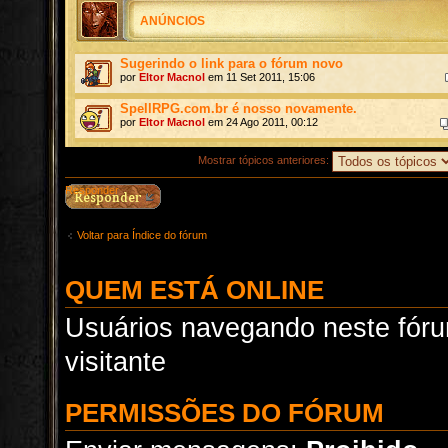
ANÚNCIOS
Sugerindo o link para o fórum novo
por
Eltor Macnol
em 11 Set 2011, 15:06
SpellRPG.com.br é nosso novamente.
por
Eltor Macnol
em 24 Ago 2011, 00:12
Mostrar tópicos anteriores:
Responder
Voltar para Índice do fórum
QUEM ESTÁ ONLINE
Usuários navegando neste fóru
visitante
PERMISSÕES DO FÓRUM