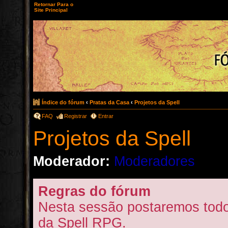
Retornar Para o
Site Principal
Índice do fórum
‹
Pratas da Casa
‹
Projetos da Spell
FAQ
Registrar
Entrar
Projetos da Spell
Moderador:
Moderadores
Regras do fórum
Nesta sessão postaremos todo
da Spell RPG.