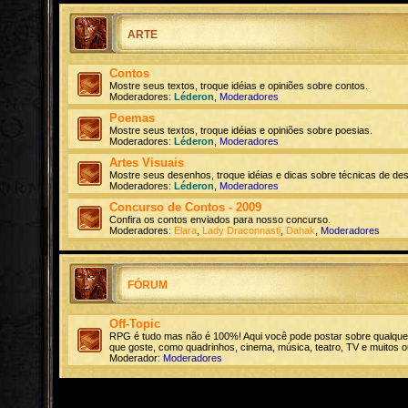
ARTE
Contos
Mostre seus textos, troque idéias e opiniões sobre contos.
Moderadores:
Léderon
,
Moderadores
Poemas
Mostre seus textos, troque idéias e opiniões sobre poesias.
Moderadores:
Léderon
,
Moderadores
Artes Visuais
Mostre seus desenhos, troque idéias e dicas sobre técnicas de de
Moderadores:
Léderon
,
Moderadores
Concurso de Contos - 2009
Confira os contos enviados para nosso concurso.
Moderadores:
Elara
,
Lady Draconnasti
,
Dahak
,
Moderadores
FÓRUM
Off-Topic
RPG é tudo mas não é 100%! Aqui você pode postar sobre qualque
que goste, como quadrinhos, cinema, música, teatro, TV e muitos o
Moderador:
Moderadores