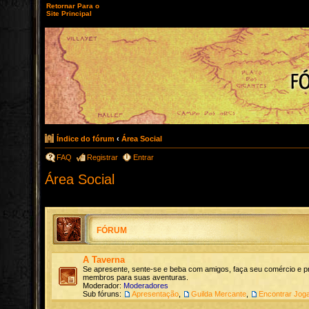
Retornar Para o
Site Principal
Índice do fórum
‹
Área Social
FAQ
Registrar
Entrar
Área Social
FÓRUM
A Taverna
Se apresente, sente-se e beba com amigos, faça seu comércio e p
membros para suas aventuras.
Moderador:
Moderadores
Sub fóruns:
Apresentação
,
Guilda Mercante
,
Encontrar Jog