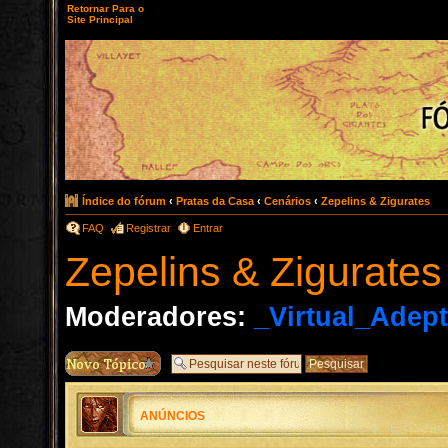
Retornar Para o
Site Principal
Índice do fórum
‹
Pratas da Casa
‹
Cenários
‹
Zepelins & Zigurates
FAQ
Registrar
Entrar
Zepelins & Zigurates
Moderadores:
_Virtual_Adep
ANÚNCIOS