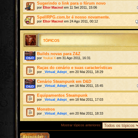
Sugerindo o link para o fórum novo
por
Eltor Macnol
em 11 Set 2011, 15:06
SpellRPG.com.br é nosso novamente.
por
Eltor Macnol
em 24 Ago 2011, 00:12
TÓPICOS
Builds novas para Z&Z
por
Youkai X
em 31 Ago 2011, 16:31
Raças do cenário e suas características
por
_Virtual_Adept_
em 20 Mai 2011, 18:29
Cenário Steampunk em D&D
por
_Virtual_Adept_
em 16 Mai 2011, 15:45
Equipamentos Steampunk
por
_Virtual_Adept_
em 18 Mai 2011, 17:03
Monstros
por
_Virtual_Adept_
em 20 Mai 2011, 18:33
Mostrar tópicos anteriores:
Responder