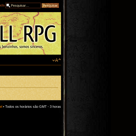
ada
el
• Todos os horários são GMT - 3 horas