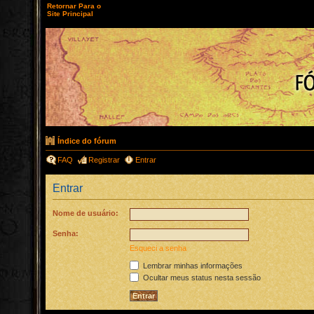
Retornar Para o
Site Principal
Índice do fórum
FAQ
Registrar
Entrar
Entrar
Nome de usuário:
Senha:
Esqueci a senha
Lembrar minhas informações
Ocultar meus status nesta sessão