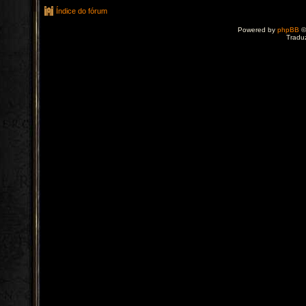
Índice do fórum
Powered by
phpBB
©
Tradu