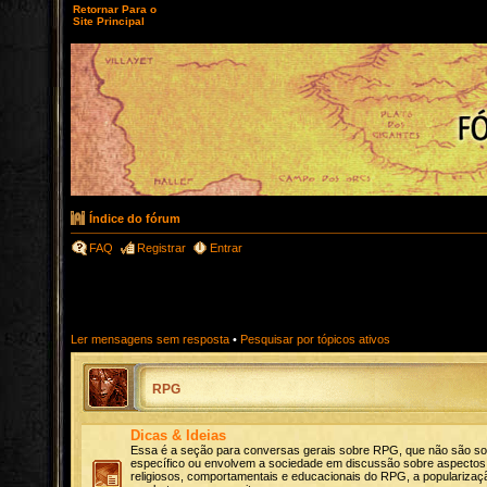
Retornar Para o
Site Principal
Índice do fórum
FAQ
Registrar
Entrar
Ler mensagens sem resposta
•
Pesquisar por tópicos ativos
RPG
Dicas & Ideias
Essa é a seção para conversas gerais sobre RPG, que não são s
específico ou envolvem a sociedade em discussão sobre aspectos c
religiosos, comportamentais e educacionais do RPG, a popularizaçã