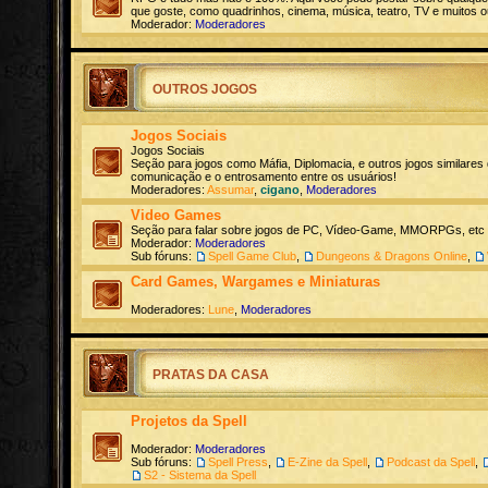
que goste, como quadrinhos, cinema, música, teatro, TV e muitos o
Moderador:
Moderadores
OUTROS JOGOS
Jogos Sociais
Jogos Sociais
Seção para jogos como Máfia, Diplomacia, e outros jogos similares
comunicação e o entrosamento entre os usuários!
Moderadores:
Assumar
,
cigano
,
Moderadores
Video Games
Seção para falar sobre jogos de PC, Vídeo-Game, MMORPGs, etc
Moderador:
Moderadores
Sub fóruns:
Spell Game Club
,
Dungeons & Dragons Online
,
Card Games, Wargames e Miniaturas
Moderadores:
Lune
,
Moderadores
PRATAS DA CASA
Projetos da Spell
Moderador:
Moderadores
Sub fóruns:
Spell Press
,
E-Zine da Spell
,
Podcast da Spell
,
S2 - Sistema da Spell