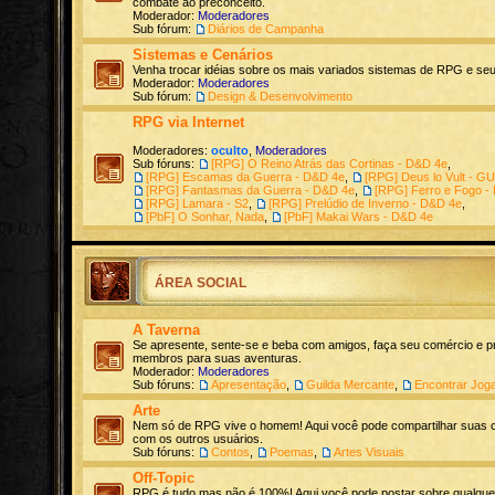
combate ao preconceito.
Moderador:
Moderadores
Sub fórum:
Diários de Campanha
Sistemas e Cenários
Venha trocar idéias sobre os mais variados sistemas de RPG e seu
Moderador:
Moderadores
Sub fórum:
Design & Desenvolvimento
RPG via Internet
Moderadores:
oculto
,
Moderadores
Sub fóruns:
[RPG] O Reino Atrás das Cortinas - D&D 4e
,
[RPG] Escamas da Guerra - D&D 4e
,
[RPG] Deus lo Vult - G
[RPG] Fantasmas da Guerra - D&D 4e
,
[RPG] Ferro e Fogo -
[RPG] Lamara - S2
,
[RPG] Prelúdio de Inverno - D&D 4e
,
[PbF] O Sonhar, Nada
,
[PbF] Makai Wars - D&D 4e
ÁREA SOCIAL
A Taverna
Se apresente, sente-se e beba com amigos, faça seu comércio e p
membros para suas aventuras.
Moderador:
Moderadores
Sub fóruns:
Apresentação
,
Guilda Mercante
,
Encontrar Jog
Arte
Nem só de RPG vive o homem! Aqui você pode compartilhar suas cr
com os outros usuários.
Sub fóruns:
Contos
,
Poemas
,
Artes Visuais
Off-Topic
RPG é tudo mas não é 100%! Aqui você pode postar sobre qualque