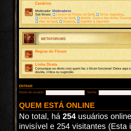
Cenários
Moderador:
Moderadores
Sub fóruns:
Cenário de Piratas da Spell
,
Terras Sagradas
,
Cenário Futurista da Spell
,
Ariathis, Guerra das Areias Ensan
Vilas da Spell
,
Shalazar
,
Zepelins & Zigurates
METAFORUMS
Regras do Fórum
Linha Direta
Comunique-se direto com quem faz o fórum funcionar! Deixe aqui s
dúvida, crítica ou sugestão.
ENTRAR
Nome de usuário:
Senha:
QUEM ESTÁ ONLINE
No total, há
254
usuários online
invisível e 254 visitantes (Est